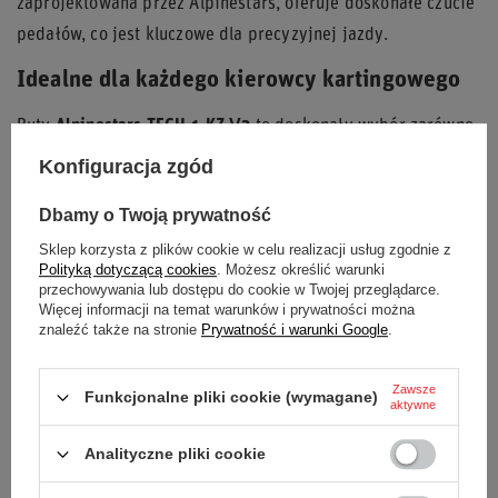
zaprojektowana przez Alpinestars, oferuje doskonałe czucie
pedałów, co jest kluczowe dla precyzyjnej jazdy.
Idealne dla każdego kierowcy kartingowego
Buty
Alpinestars TECH 1-KZ V2
to doskonały wybór zarówno
dla doświadczonych kierowców, jak i tych, którzy
Konfiguracja zgód
rozpoczynają swoją przygodę z kartingiem. Ich uniwersalny
Dbamy o Twoją prywatność
design w kolorze czarno-białym sprawia, że pasują do
Sklep korzysta z plików cookie w celu realizacji usług zgodnie z
większości kombinezonów kartingowych.
Polityką dotyczącą cookies
. Możesz określić warunki
przechowywania lub dostępu do cookie w Twojej przeglądarce.
Dlaczego warto wybrać buty Alpinestars TECH
Więcej informacji na temat warunków i prywatności można
znaleźć także na stronie
Prywatność i warunki Google
.
1-KZ V2?
Lekkość i wentylacja:
Połączenie materiałów i
Zawsze
Funkcjonalne pliki cookie (wymagane)
aktywne
perforacji dla maksymalnego komfortu.
Precyzyjne dopasowanie:
Anatomiczny kształt i
Analityczne pliki cookie
podwójne zapięcie na rzep.