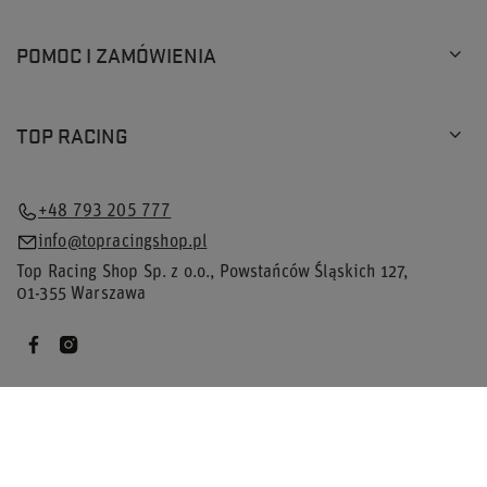
POMOC I ZAMÓWIENIA
TOP RACING
+48 793 205 777
info@topracingshop.pl
Top Racing Shop Sp. z o.o.
,
Powstańców Śląskich 127
,
01-355
Warszawa
×
41 os.
przegląda teraz nasz sklep
W sklepie prezentujemy ceny brutto (z VAT).
Stawki VAT dla konsumentów z kraju:
Polska
.