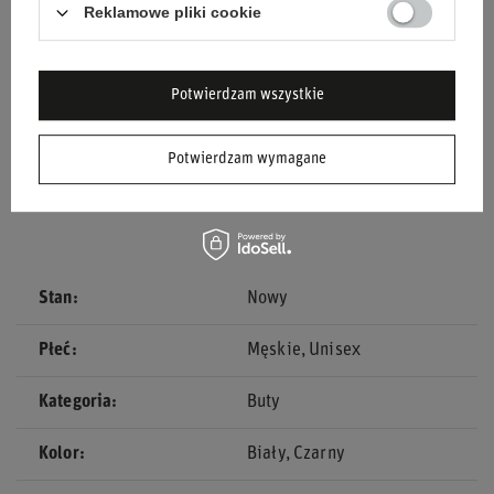
Trwałość:
Nowe wzmocnienia na czubku buta.
Reklamowe pliki cookie
Doskonałe czucie:
Specjalnie zaprojektowana
podeszwa.
Potwierdzam wszystkie
Renomowany producent:
Produkt marki Alpinestars,
lidera w akcesoriach motorsportowych.
Potwierdzam wymagane
Poczuj różnicę na torze dzięki butom
Alpinestars TECH 1-KZ
V2
!
Stan
Nowy
Płeć
Męskie
Unisex
Kategoria
Buty
Kolor
Biały
Czarny