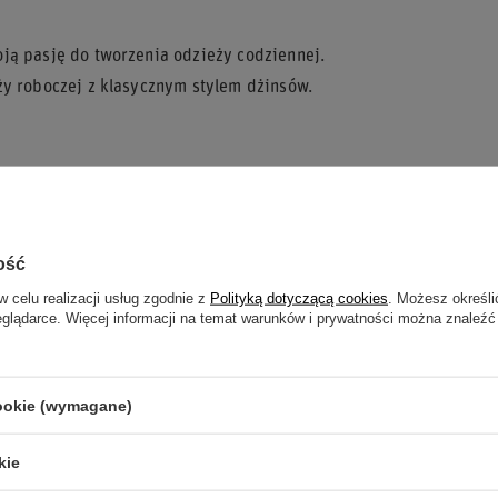
ją pasję do tworzenia odzieży codziennej.
ży roboczej z klasycznym stylem dżinsów.
ywny tryb życia, którzy potrzebują odzieży
.
ość
w celu realizacji usług zgodnie z
Polityką dotyczącą cookies
. Możesz określi
eglądarce. Więcej informacji na temat warunków i prywatności można znaleźć
cookie (wymagane)
kie
stylu i praktyczności!