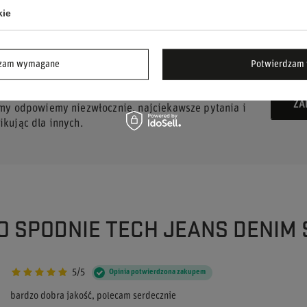
kie
dzam wymagane
Potwierdzam 
UJESZ POMOCY? MASZ PYTANIA?
ZA
 my odpowiemy niezwłocznie, najciekawsze pytania i
kując dla innych.
 O SPODNIE TECH JEANS DENIM
5/5
Opinia potwierdzona zakupem
bardzo dobra jakość, polecam serdecznie