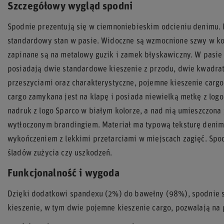
Szczegółowy wygląd spodni
Spodnie prezentują się w ciemnoniebieskim odcieniu denimu. M
standardowy stan w pasie. Widoczne są wzmocnione szwy w kon
zapinane są na metalowy guzik i zamek błyskawiczny. W pasie 
posiadają dwie standardowe kieszenie z przodu, dwie kwadrat
przeszyciami oraz charakterystyczne, pojemne kieszenie cargo
cargo zamykana jest na klapę i posiada niewielką metkę z logo
nadruk z logo Sparco w białym kolorze, a nad nią umieszczona
wytłoczonym brandingiem. Materiał ma typową teksturę deni
wykończeniem z lekkimi przetarciami w miejscach zagięć. Spo
śladów zużycia czy uszkodzeń.
Funkcjonalność i wygoda
Dzięki dodatkowi spandexu (2%) do bawełny (98%), spodnie są
kieszenie, w tym dwie pojemne kieszenie cargo, pozwalają n