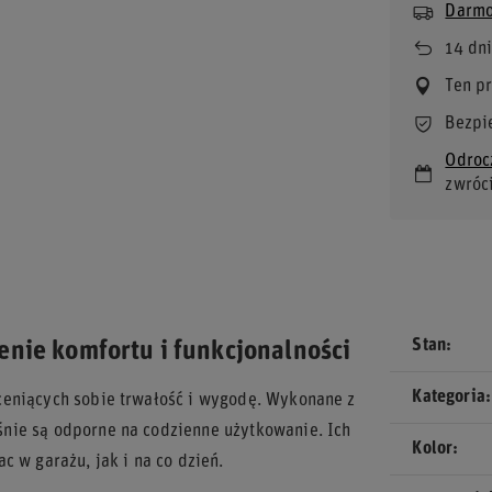
Darmo
14
dni
Ten p
Bezpi
Odroc
zwróc
Stan
enie komfortu i funkcjonalności
Kategoria
ceniących sobie trwałość i wygodę. Wykonane z
nie są odporne na codzienne użytkowanie. Ich
Kolor
c w garażu, jak i na co dzień.