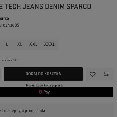
E TECH JEANS DENIM SPARCO
parco
u
02430BS
L
XL
XXL
XXXL
brutto
/
szt.
DODAJ DO KOSZYKA
Możesz kupić także poprzez:
kt dostępny u producenta