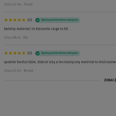
2025-02-09
Patryk
5/5
Opinia potwierdzona zakupem
świetny materiał i te kieszenie cargo to hit.
2024-08-19
Ola
5/5
Opinia potwierdzona zakupem
spodnie bardzo fajne, dobrze leżą a ten elastyczny materiał to mistrzostw
2024-07-03
Wojtek
ZOBACZ
5/5
4/5
Opinia potwierdzona zakupem
Opinia potwierdzona zakupem
te spodnie są super, mam je na co dzień i do garażu
dobre dżinsy, choć mogłyby być bardziej dopasowane w talii
2024-05-12
2024-03-05
Adam
Kacper