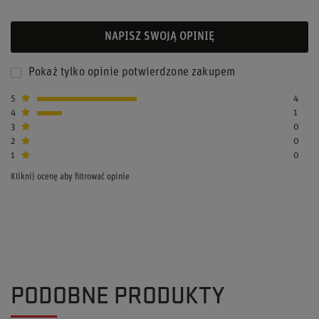
NAPISZ SWOJĄ OPINIĘ
Pokaż tylko opinie potwierdzone zakupem
5
4
4
1
3
0
2
0
1
0
Kliknij ocenę aby filtrować opinie
PODOBNE PRODUKTY