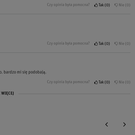
Czy opinia była pomocna?
Tak
0
Nie
0
Czy opinia była pomocna?
Tak
0
Nie
0
o. bardzo mi się podobają.
Czy opinia była pomocna?
Tak
0
Nie
0
 WIĘCEJ
Czy opinia była pomocna?
Czy opinia była pomocna?
Tak
Tak
0
0
Nie
Nie
0
0