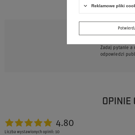
Reklamowe pliki coo
Potwier
POTRZEB
Zadaj pytanie a
odpowiedzi publi
OPINIE
4.80
Liczba wystawionych opinii: 10