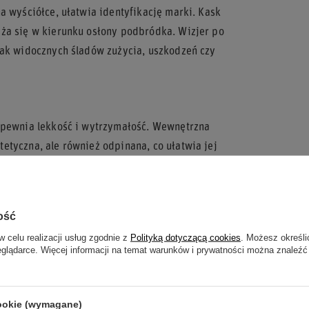
a wyściółce, ułatwia identyfikację marki. Kask
ęża się w kierunku osłony podbródka. Wizjer po
rak widocznych śladów zużycia, uszkodzeń czy
zapewnia lekkość i wytrzymałość. Wewnętrzna
etyczna, ale również odpinana, co ułatwia jej
ość
w celu realizacji usług zgodnie z
Polityką dotyczącą cookies
. Możesz określi
eglądarce. Więcej informacji na temat warunków i prywatności można znaleźć
cookie (wymagane)