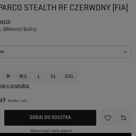
PARCO STEALTH RF CZERWONY (FIA)
parco
u
BRH0007B0K12
ony
M
M/L
L
XL
XXL
iary produktu
zł
brutto
/
szt.
DODAJ DO KOSZYKA
Możesz kupić także poprzez: