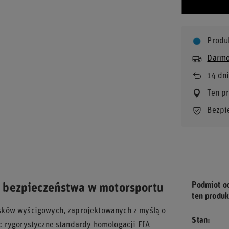
Produ
Darmo
14
dni
Ten p
Bezpi
Podmiot o
 bezpieczeństwa w motorsportu
ten produk
sków wyścigowych, zaprojektowanych z myślą o
Stan
c rygorystyczne standardy homologacji FIA