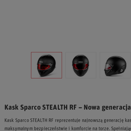
Kask Sparco STEALTH RF – Nowa generacja
Kask Sparco STEALTH RF reprezentuje najnowszą generację ka
maksymalnym bezpieczeństwie i komforcie na torze. Spełniają