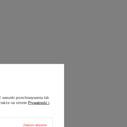
ć warunki przechowywania lub
 także na stronie
Prywatność i
Zawsze aktywne