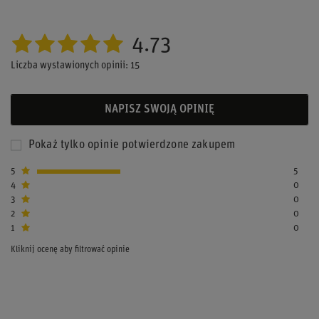
4.73
Liczba wystawionych opinii: 15
NAPISZ SWOJĄ OPINIĘ
Pokaż tylko opinie potwierdzone zakupem
5
5
4
0
3
0
2
0
1
0
Kliknij ocenę aby filtrować opinie