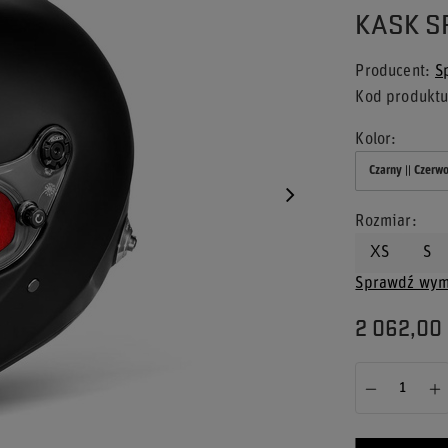
KASK S
Producent
S
Kod produkt
Kolor
Czarny || Czerw
Rozmiar
XS
S
Sprawdź wym
2 062,00 