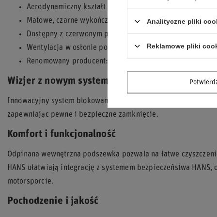
Aerodynamiczny kształt
Matowe, czarne wykończenie skorupy
Analityczne pliki coo
Dostępny z czerwonym przyciemnianym lub przezroczys
Reklamowe pliki coo
Wentylacja w osłonie podbródka
Renomowany producent: Sparco
Wizjer z nowym systemem blokowania
Potwier
Innowacyjny system blokowania wizjera gwarantuje maksymal
zapewniając pewne i bezpieczne zamknięcie.
Komfort i funkcjonalność
Odpinana wewnętrzna podszewka pozwala na łatwe czyszczeni
HANS ułatwiają integrację z systemem bezpieczeństwa HANS, c
motorsporcie.
Pochodzenie i jakość