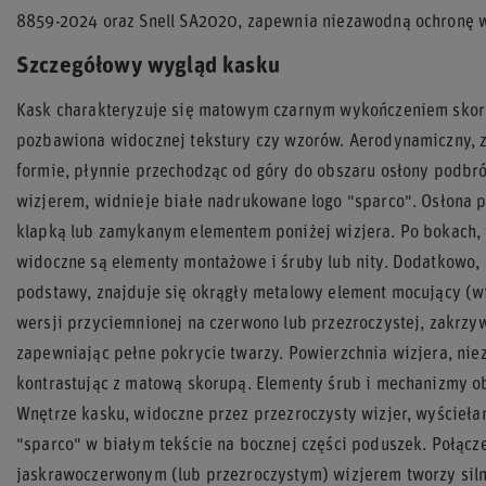
8859-2024 oraz Snell SA2020, zapewnia niezawodną ochronę 
Szczegółowy wygląd kasku
Kask charakteryzuje się matowym czarnym wykończeniem skorup
pozbawiona widocznej tekstury czy wzorów. Aerodynamiczny, z
formie, płynnie przechodząc od góry do obszaru osłony podbró
wizjerem, widnieje białe nadrukowane logo "sparco". Osłona 
klapką lub zamykanym elementem poniżej wizjera. Po bokach,
widoczne są elementy montażowe i śruby lub nity. Dodatkowo, n
podstawy, znajduje się okrągły metalowy element mocujący (wi
wersji przyciemnionej na czerwono lub przezroczystej, zakrzy
zapewniając pełne pokrycie twarzy. Powierzchnia wizjera, nieza
kontrastując z matową skorupą. Elementy śrub i mechanizmy ob
Wnętrze kasku, widoczne przez przezroczysty wizjer, wyścieła
"sparco" w białym tekście na bocznej części poduszek. Połącz
jaskrawoczerwonym (lub przezroczystym) wizjerem tworzy siln