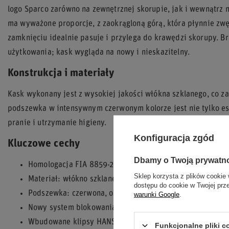
logo Sparco zarówno na zewnętrznej skorupie, jak i wewnątrz n
ma wyważone proporcje, z zaokrągloną górą, która płynnie zw
zamknięciu idealnie pasuje i przylega do krawędzi skorupy. B
użytkowania; kask wygląda na nowy i nieskazitelny.
Konstrukcja i materiały
Kask wykonany jest z wysokiej jakości włókna szklanego, co 
podszewka w intensywnym czerwonym kolorze jest nie tylko est
pranie i utrzymanie higieny.
Konfiguracja zgód
Kluczowe cechy
Dbamy o Twoją prywatn
Homologacja FIA 8859-2024 / Snell SA2020
Sklep korzysta z plików cookie 
Materiał: włókno szklane
dostępu do cookie w Twojej prz
Podszewka: czerwona, odpinana do prania
warunki Google
.
Nowy system blokowania wizjera
Wbudowane klipsy HANS
Funkcjonalne pliki 