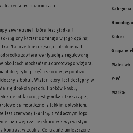
w ekstremalnych warunkach.
Kategoria
Homologa
y zewnętrznej, która jest gładka i
Kolor
aokrąglony kształt dominuje w jego ogólnej
dka. Na przedniej części, centralnie nad
Grupa wi
podbródka zawiera wentylację z regulowaną
 w okolicach mechanizmu obrotowego wizjera,
Materiał
a dolnej tylnej części skorupy, w pobliżu
Płeć
doczny z boku). Wizjer, który jest dostępny w
wia się dookoła przodu i boków kasku,
Marka
leżnie od koloru, jest gładka i błyszcząca,
rotowe są metaliczne, z lekkim połyskiem.
ne jest czerwoną tkaniną, z widocznym logo
enie matowej czarnej skorupy z wyrazistym
y kontrast wizualny. Centralnie umieszczone