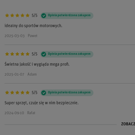
5/5
Opinia potwierdzona zakupem
idealny do sportów motorowych.
2025-03-03
Paweł
5/5
Opinia potwierdzona zakupem
Świetna jakość i wygląda mega profi.
2025-01-07
Adam
5/5
Opinia potwierdzona zakupem
Super sprzęt, czuje się w nim bezpiecznie.
2024-09-10
Rafał
ZOBACZ
5/5
5/5
Opinia potwierdzona zakupem
Opinia potwierdzona zakupem