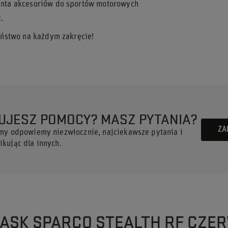
nta akcesoriów do sportów motorowych
.
eństwo na każdym zakręcie!
UJESZ POMOCY? MASZ PYTANIA?
ZA
 my odpowiemy niezwłocznie, najciekawsze pytania i
kując dla innych.
KASK SPARCO STEALTH RF CZER