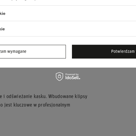
kie
tym wizjerem
kie
dzam wymagane
Potwierdzam 
ną ochronę kierowcy w przypadku zderzenia,
e i odświeżanie kasku. Wbudowane klipsy
o jest kluczowe w profesjonalnym