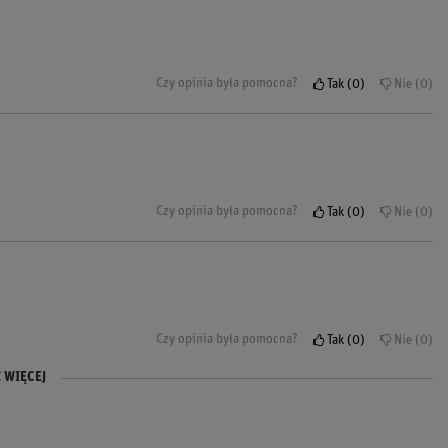
Czy opinia była pomocna?
Tak
0
Nie
0
Czy opinia była pomocna?
Tak
0
Nie
0
Czy opinia była pomocna?
Tak
0
Nie
0
 WIĘCEJ
Czy opinia była pomocna?
Czy opinia była pomocna?
Tak
Tak
0
0
Nie
Nie
0
0