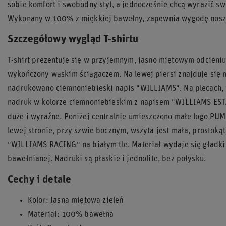
sobie komfort i swobodny styl, a jednocześnie chcą wyrazić sw
Wykonany w 100% z miękkiej bawełny, zapewnia wygodę nosze
Szczegółowy wygląd T-shirtu
T-shirt prezentuje się w przyjemnym, jasno miętowym odcieniu 
wykończony wąskim ściągaczem. Na lewej piersi znajduje się m
nadrukowano ciemnoniebieski napis "WILLIAMS". Na plecach, w
nadruk w kolorze ciemnoniebieskim z napisem "WILLIAMS EST. 1
duże i wyraźne. Poniżej centralnie umieszczono małe logo PU
lewej stronie, przy szwie bocznym, wszyta jest mała, prostok
"WILLIAMS RACING" na białym tle. Materiał wydaje się gładki
bawełnianej. Nadruki są płaskie i jednolite, bez połysku.
Cechy i detale
Kolor: Jasna miętowa zieleń
Materiał: 100% bawełna