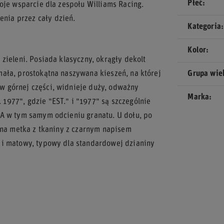
Płeć
oje wsparcie dla zespołu Williams Racing.
nia przez cały dzień.
Kategoria
Kolor
zieleni. Posiada klasyczny, okrągły dekolt
ała, prostokątna naszywana kieszeń, na której
Grupa wi
 górnej części, widnieje duży, odważny
Marka
977", gdzie "EST." i "1977" są szczególnie
MA w tym samym odcieniu granatu. U dołu, po
ątna metka z tkaniny z czarnym napisem
 i matowy, typowy dla standardowej dzianiny