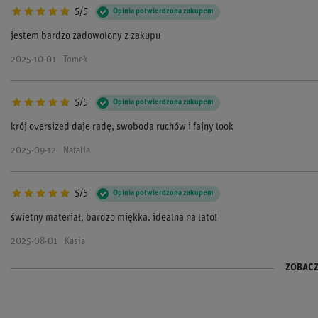
5/5
Opinia potwierdzona zakupem
jestem bardzo zadowolony z zakupu
2025-10-01
Tomek
5/5
Opinia potwierdzona zakupem
krój oversized daje radę, swoboda ruchów i fajny look
2025-09-12
Natalia
5/5
Opinia potwierdzona zakupem
świetny materiał, bardzo miękka. idealna na lato!
2025-08-01
Kasia
ZOBACZ
5/5
5/5
Opinia potwierdzona zakupem
Opinia potwierdzona zakupem
nadruki spoko, nic sie nie spiera
kolor super, bardzo modny! pasuje do wszystkiego
2025-07-07
2025-06-25
Piotr
Ania