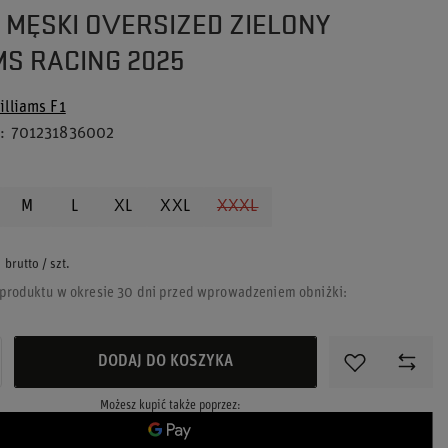
T MĘSKI OVERSIZED ZIELONY
MS RACING 2025
illiams F1
u
701231836002
M
L
XL
XXL
XXXL
brutto
/
szt.
 produktu w okresie 30 dni przed wprowadzeniem obniżki:
%
DODAJ DO KOSZYKA
Możesz kupić także poprzez: