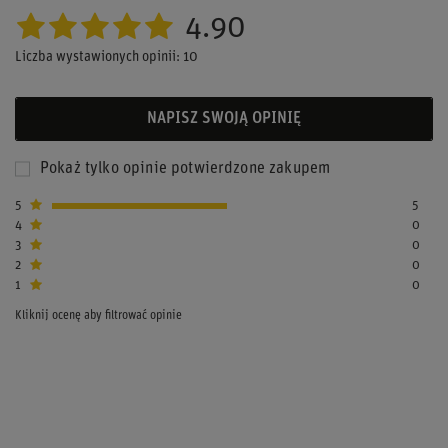
4.90
Liczba wystawionych opinii: 10
NAPISZ SWOJĄ OPINIĘ
Pokaż tylko opinie potwierdzone zakupem
5
5
4
0
3
0
2
0
1
0
Kliknij ocenę aby filtrować opinie