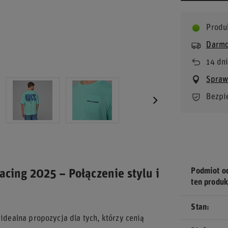
Produ
Darmo
14
dni
Bezpi
Podmiot o
acing 2025 – Połączenie stylu i
ten produk
Stan
 idealna propozycja dla tych, którzy cenią