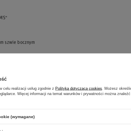
AMS"
ym szwie bocznym
ania do Formuły 1 i zespołu Williams Racing.
na co dzień, na spotkania ze znajomymi czy na
ość
w celu realizacji usług zgodnie z
Polityką dotyczącą cookies
. Możesz określi
eglądarce. Więcej informacji na temat warunków i prywatności można znaleźć
uchów.
kkość i oddychalność.
cookie (wymagane)
i PUMA.