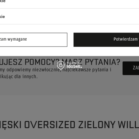
kie
irtem!
kie
dzam wymagane
Potwierdzam 
UJESZ POMOCY? MASZ PYTANIA?
ZA
 my odpowiemy niezwłocznie, najciekawsze pytania i
kując dla innych.
 MĘSKI OVERSIZED ZIELONY WIL