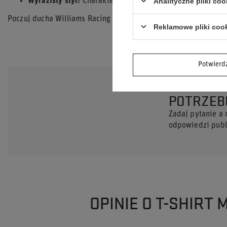
Analityczne pliki coo
Wyrazisty styl:
Charakterystyczne nadruki i modny kolor.
Poczuj ducha Williams Racing z tym stylowym i wygodnym T-sh
Reklamowe pliki coo
Potwier
POTRZEB
Zadaj pytanie a
odpowiedzi publi
OPINIE O T-SHIRT