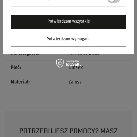
Kolor
Czerwony
Potwierdzam wszystkie
Grupa wiekowa
Dorośli
Marka
Sparco
Potwierdzam wymagane
Homologacja
FIA 8856-2018
Płeć
Unisex
Materiał
Zamsz
POTRZEBUJESZ POMOCY? MASZ