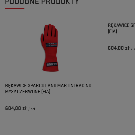
PODOBNE PRODUKTY
Maciek
2024-06-28
Robert
Czy opinia była pomocna?
Tak
0
Nie
0
Czy opinia była pomocna?
Tak
0
Nie
0
RĘKAWICE SP
(FIA)
604,00 zł
/
RĘKAWICE SPARCO LAND MARTINI RACING
MY22 CZERWONE (FIA)
604,00 zł
/
szt.