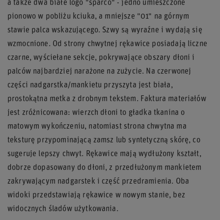
a także dwa białe logo "sparco" - jedno umieszczone
pionowo w pobliżu kciuka, a mniejsze "01" na górnym
stawie palca wskazującego. Szwy są wyraźne i wydają się
wzmocnione. Od strony chwytnej rękawice posiadają liczne
czarne, wyściełane sekcje, pokrywające obszary dłoni i
palców najbardziej narażone na zużycie. Na czerwonej
części nadgarstka/mankietu przyszyta jest biała,
prostokątna metka z drobnym tekstem. Faktura materiałów
jest zróżnicowana: wierzch dłoni to gładka tkanina o
matowym wykończeniu, natomiast strona chwytna ma
teksturę przypominającą zamsz lub syntetyczną skórę, co
sugeruje lepszy chwyt. Rękawice mają wydłużony kształt,
dobrze dopasowany do dłoni, z przedłużonym mankietem
zakrywającym nadgarstek i część przedramienia. Oba
widoki przedstawiają rękawice w nowym stanie, bez
widocznych śladów użytkowania.