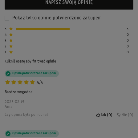
NAPISZ SWOJĄ OPINIĘ
Pokaż tylko opinie potwierdzone zakupem
5
5
4
0
3
0
2
0
1
0
Kliknij ocenę aby filtrować opinie
Opinia potwierdzona zakupem
5/5
Bardzo wygodne!
2025-02-15
Ania
Czy opinia była pomocna?
Tak
0
Nie
0
Opinia potwierdzona zakupem