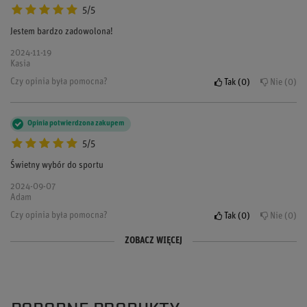
5/5
Jestem bardzo zadowolona!
2024-11-19
Kasia
Czy opinia była pomocna?
Tak
0
Nie
0
Opinia potwierdzona zakupem
5/5
Świetny wybór do sportu
2024-09-07
Adam
Czy opinia była pomocna?
Tak
0
Nie
0
ZOBACZ WIĘCEJ
Opinia potwierdzona zakupem
Opinia potwierdzona zakupem
5/5
5/5
dobre te rekawice. fajny chwyt i w ogóle spoko
rekawice super trzymają kierownicę naprawdę warto. no i wyglądają
profesjonalnie
2024-08-01