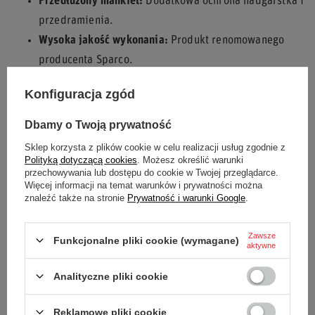
Przedłużony mankiet:
Dodatkowa ochrona nadgarstka i
przedramienia.
Wysoka jakość wykonania:
Produkt renomowanego
producenta Sparco.
Design:
Charakterystyczne logo i sportowe detale.
Konfiguracja zgód
Rękawice
Sparco LAND MY25
to inwestycja w
Dbamy o Twoją prywatność
bezpieczeństwo i komfort podczas każdej jazdy. Poczuj
pewność chwytu i skup się na osiąganiu najlepszych
Sklep korzysta z plików cookie w celu realizacji usług zgodnie z
Polityką dotyczącą cookies
. Możesz określić warunki
wyników.
przechowywania lub dostępu do cookie w Twojej przeglądarce.
Więcej informacji na temat warunków i prywatności można
znaleźć także na stronie
Prywatność i warunki Google
.
Podmiot odpowiedzialny za
SPARCO S.P.A.
Więcej
Zawsze
ten produkt na terenie UE
Funkcjonalne pliki cookie (wymagane)
aktywne
Stan
Nowy
Analityczne pliki cookie
Kategoria
Rękawiczki
Reklamowe pliki cookie