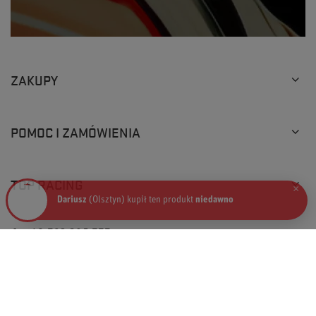
ZAKUPY
POMOC I ZAMÓWIENIA
TOP RACING
×
Dariusz
(Olsztyn) kupił ten produkt
niedawno
+48 793 205 777
info@topracingshop.pl
Top Racing Shop Sp. z o.o.
,
Powstańców Śląskich 127
,
01-355
Warszawa