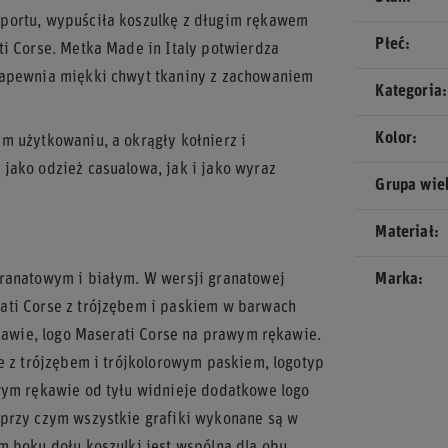
sportu, wypuściła koszulkę z długim rękawem
Płeć
ti Corse. Metka Made in Italy potwierdza
zapewnia miękki chwyt tkaniny z zachowaniem
Kategoria
Kolor
m użytkowaniu, a okrągły kołnierz i
jako odzież casualowa, jak i jako wyraz
Grupa wi
Materiał
granatowym i białym. W wersji granatowej
Marka
ati Corse z trójzębem i paskiem w barwach
awie, logo Maserati Corse na prawym rękawie.
e z trójzębem i trójkolorowym paskiem, logotyp
wym rękawie od tyłu widnieje dodatkowe logo
 przy czym wszystkie grafiki wykonane są w