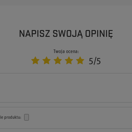
NAPISZ SWOJĄ OPINIĘ
Twoja ocena:
5/5
i
ie produktu: