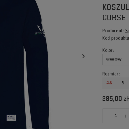
KOSZUL
CORSE
Producent
S
Kod produkt
Kolor
Granatowy
Rozmiar
XS
S
285,00 z