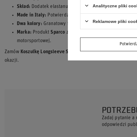
Analityczne pliki coo
Skład:
Dodatek elastanu utrzymuje kształt koszulki i swo
Made in Italy:
Potwierdzone włoskie miejsce produkcji w
Reklamowe pliki coo
Dwa kolory:
Granatowy i biały — dwa różne charaktery te
Marka:
Produkt
Sparco
z kolekcji Original Clothing — s
motorsportowej.
Potwier
Zamów
Koszulkę Longsleeve Sparco Maserati Corse
i wyrażaj 
okazji.
POTRZEB
Zadaj pytanie a
odpowiedzi publi