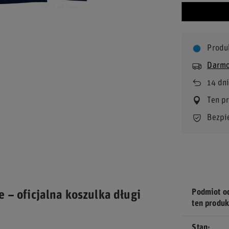
Produ
Darmo
14
dni
Ten p
Bezpi
Podmiot o
 – oficjalna koszulka długi
ten produk
Stan