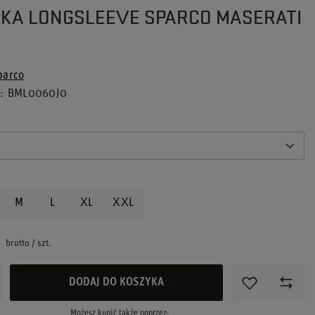
KA LONGSLEEVE SPARCO MASERATI
parco
u
BML0060J0
M
L
XL
XXL
ł
brutto
/
szt.
DODAJ DO KOSZYKA
Możesz kupić także poprzez: