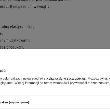
m boku dołu koszulki jest wspólna dla obu
jest żółtym paskiem wewnątrz.
alną elastycznością.
a.
rnym użytkowaniu.
sce produkcji.
le koszulki.
ość
którzy wyrażają swoje wsparcie dla Maserati
w celu realizacji usług zgodnie z
Polityką dotyczącą cookies
. Możesz określi
nnym ubraniu. Dwa warianty kolorystyczne —
eglądarce. Więcej informacji na temat warunków i prywatności można znaleźć
eferencji.
arco Maserati Corse?
cookie (wymagane)
ati Corse — oryginalny projekt graficzny.