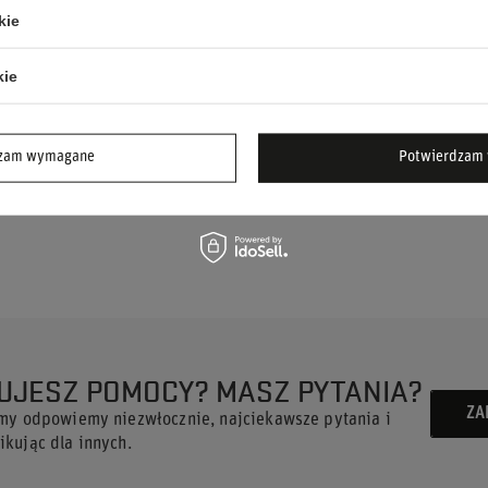
kie
bodę ruchów przez cały dzień.
yróżnia koszulkę na tle odpowiedników.
kie
j samej kolekcji.
prawdzone wykonanie włoskiej marki
dzam wymagane
Potwierdzam 
swoje wsparcie dla Maserati Corse przy każdej
UJESZ POMOCY? MASZ PYTANIA?
ZA
 my odpowiemy niezwłocznie, najciekawsze pytania i
kując dla innych.