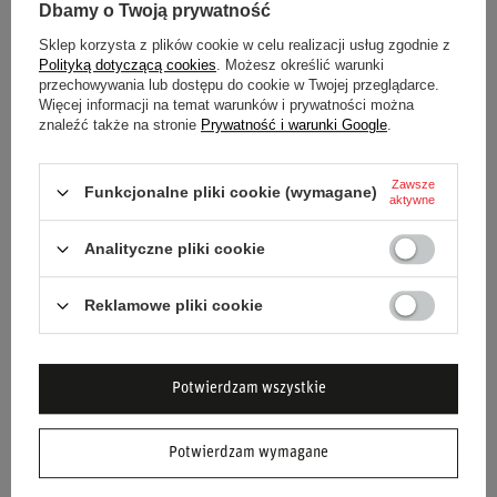
Dbamy o Twoją prywatność
Sklep korzysta z plików cookie w celu realizacji usług zgodnie z
Polityką dotyczącą cookies
. Możesz określić warunki
MOCOWANIE FOTELA SPARCO
przechowywania lub dostępu do cookie w Twojej przeglądarce.
DLA MITSUBISHI LANCER EVO
Więcej informacji na temat warunków i prywatności można
VII-VIII PRAWE
znaleźć także na stronie
Prywatność i warunki Google
.
503,00 zł
/
szt.
Zawsze
Funkcjonalne pliki cookie (wymagane)
aktywne
Analityczne pliki cookie
Reklamowe pliki cookie
NEWSLETTER
Potwierdzam wszystkie
Bądź na bieżąco i zapisz się do naszego
newslettera!
Potwierdzam wymagane
Podaj swoje imię