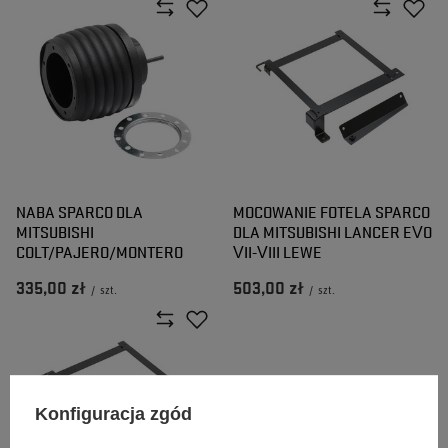
NABA SPARCO DLA
MOCOWANIE FOTELA SPARCO
MITSUBISHI
DLA MITSUBISHI LANCER EVO
COLT/PAJERO/MONTERO
VII-VIII LEWE
335,00 zł
503,00 zł
/
szt.
/
szt.
Konfiguracja zgód