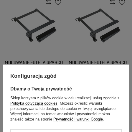
MOCOWANIE FOTELA SPARCO
MOCOWANIE FOTELA SPARCO
DLA ROVER LEWE
DLA ROVER PRAWE
Konfiguracja zgód
470,00 zł
470,00 zł
/
szt.
/
szt.
Dbamy o Twoją prywatność
Sklep korzysta z plików cookie w celu realizacji usług zgodnie z
Polityką dotyczącą cookies
. Możesz określić warunki
przechowywania lub dostępu do cookie w Twojej przeglądarce.
Więcej informacji na temat warunków i prywatności można
znaleźć także na stronie
Prywatność i warunki Google
.