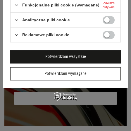
NEWSLETTER
Zawsze
Funkcjonalne pliki cookie (wymagane)
aktywne
Bądź na bieżąco i zapisz się do naszego
newslettera!
Analityczne pliki cookie
Podaj swoje imię
Reklamowe pliki cookie
Podaj swój adres e-mail
Potwierdzam wszystkie
Wyrażam zgodę na przetwarzanie moich
danych osobowych (adres e-mail) na potrzeby
Potwierdzam wymagane
wysyłki newslettera z informacją handlową
(marketing). Więcej w
polityce prywatności.
ZAPISZ SIĘ