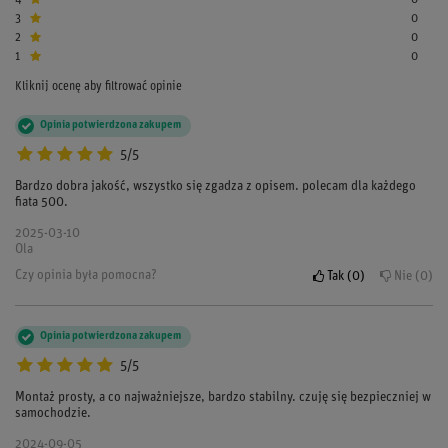
3
0
2
0
1
0
Kliknij ocenę aby filtrować opinie
Opinia potwierdzona zakupem
5/5
Bardzo dobra jakość, wszystko się zgadza z opisem. polecam dla każdego
fiata 500.
2025-03-10
Ola
Czy opinia była pomocna?
Tak
0
Nie
0
Opinia potwierdzona zakupem
5/5
Montaż prosty, a co najważniejsze, bardzo stabilny. czuję się bezpieczniej w
samochodzie.
2024-09-05