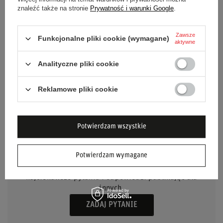
znaleźć także na stronie
Prywatność i warunki Google
.
Kolor
Czarny
Zawsze
Materiał
Stal
Funkcjonalne pliki cookie (wymagane)
aktywne
Rozstaw śrub
345 x 271 mm
Analityczne pliki cookie
Reklamowe pliki cookie
Potwierdzam wszystkie
POTRZEBUJESZ POMOCY? MASZ
PYTANIA?
Potwierdzam wymagane
Zadaj pytanie a my odpowiemy niezwłocznie,
najciekawsze pytania i odpowiedzi publikując dla
innych.
ZADAJ PYTANIE