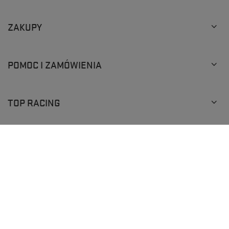
ZAKUPY
POMOC I ZAMÓWIENIA
TOP RACING
+48 793 205 777
info@topracingshop.pl
Top Racing Shop Sp. z o.o.
,
Powstańców Śląskich 127
,
01-355
Warszawa