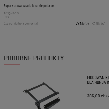
Super sprawa pasuje idealnie polecam.
2023-11-20
Ewa
Czy opinia była pomocna?
Tak
0
Nie
0
PODOBNE PRODUKTY
MOCOWANIE 
DLA HONDA I
386,00 zł
/