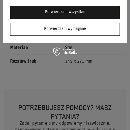
Model samochodu
Punto
Potwierdzam wszystkie
Rocznik
09/99 >
Potwierdzam wymagane
Marka
Sparco
Materiał
Stal
Rozstaw śrub
345 x 271 mm
POTRZEBUJESZ POMOCY? MASZ
PYTANIA?
Zadaj pytanie a my odpowiemy niezwłocznie,