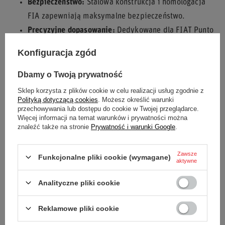
Bezpieczeństwo:
Stalowa konstrukcja i homologacja
FIA zapewniają maksymalne bezpieczeństwo.
Precyzyjne dopasowanie:
Dedykowane dla FIAT Punto
188, co ułatwia montaż.
Konfiguracja zgód
Trwałość:
Wykonane z wysokiej jakości materiałów,
gwarantujących długą żywotność.
Dbamy o Twoją prywatność
Renoma Marki:
Produkty Sparco są cenione przez
Sklep korzysta z plików cookie w celu realizacji usług zgodnie z
Polityką dotyczącą cookies
. Możesz określić warunki
profesjonalistów w sportach motorowych.
przechowywania lub dostępu do cookie w Twojej przeglądarce.
Więcej informacji na temat warunków i prywatności można
Zainwestuj w bezpieczeństwo i stabilność swojego fotela
znaleźć także na stronie
Prywatność i warunki Google
.
sportowego dzięki mocowaniu Sparco dedykowanemu dla
FIAT Punto 188.
Zawsze
Funkcjonalne pliki cookie (wymagane)
aktywne
Analityczne pliki cookie
Samochód
FIAT
Reklamowe pliki cookie
Wersja samochodu
188