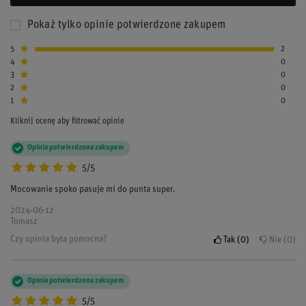
Pokaż tylko opinie potwierdzone zakupem
5
2
4
0
3
0
2
0
1
0
Kliknij ocenę aby filtrować opinie
Opinia potwierdzona zakupem
5/5
Mocowanie spoko pasuje mi do punta super.
2024-06-12
Tomasz
Czy opinia była pomocna?
Tak
0
Nie
0
Opinia potwierdzona zakupem
5/5