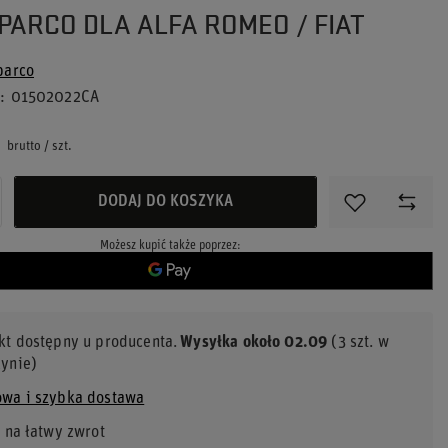
PARCO DLA ALFA ROMEO / FIAT
parco
u
01502022CA
brutto
/
szt.
DODAJ DO KOSZYKA
Możesz kupić także poprzez:
kt dostępny u producenta
Wysyłka
około 02.09
(3 szt. w
ynie)
wa i szybka dostawa
 na łatwy zwrot