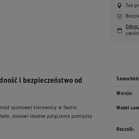
Ten p
Bezpi
Odroc
zwróc
Samochód
dność i bezpieczeństwo od
Wersja
ontaż sportowej kierownicy w Twoim
Model sa
stwie, stanowi idealne połączenie pomiędzy
Rocznik