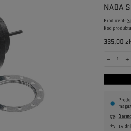
NABA S
Producent
S
Kod produkt
335,00 zł
Produ
magaz
Darmo
14
dni