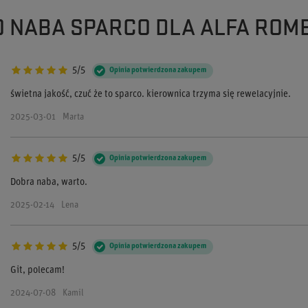
O NABA SPARCO DLA ALFA ROME
5/5
Opinia potwierdzona zakupem
świetna jakość, czuć że to sparco. kierownica trzyma się rewelacyjnie.
2025-03-01
Marta
5/5
Opinia potwierdzona zakupem
Dobra naba, warto.
2025-02-14
Lena
5/5
Opinia potwierdzona zakupem
Git, polecam!
2024-07-08
Kamil