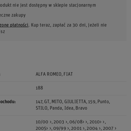
rodukt nie jest dostępny w sklepie stacjonarnym
eczne zakupy
zone płatności
. Kup teraz, zapłać za 30 dni, jeżeli nie
isz
ALFA ROMEO
FIAT
188
mochodu
147
GT
MITO
GIULIETTA
159
Punto
STILO
Panda
Idea
Bravo
10/00 >
2003 >
06/08> >
2010> >
2005> >
09/99 >
2001 >
2004 >
2007 >