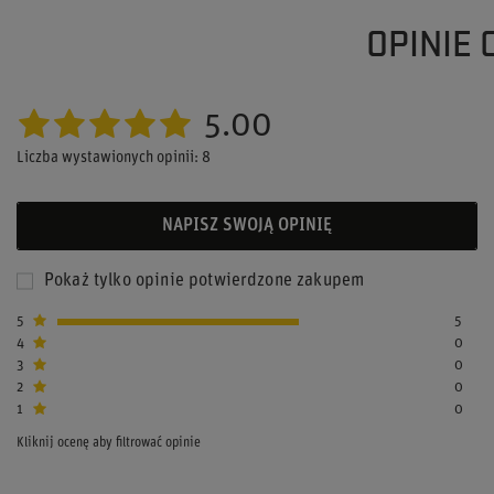
OPINIE 
5.00
Liczba wystawionych opinii: 8
NAPISZ SWOJĄ OPINIĘ
Pokaż tylko opinie potwierdzone zakupem
5
5
4
0
3
0
2
0
1
0
Kliknij ocenę aby filtrować opinie