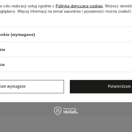
w celu realizacji usług zgodnie z
Polityką dotyczącą cookies
. Możesz określi
eglądarce. Więcej informacji na temat warunków i prywatności można znaleźć
osób pragnących poprawić estetykę i
kierownicy.
cookie (wymagane)
o do swojego ALFA ROMEO lub FIAT!
kie
kie
UJESZ POMOCY? MASZ PYTANIA?
dzam wymagane
Potwierdzam 
ZA
 my odpowiemy niezwłocznie, najciekawsze pytania i
kując dla innych.