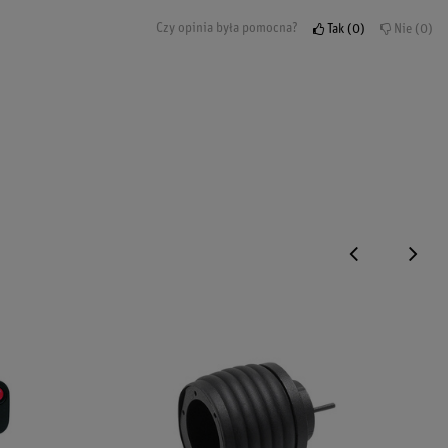
Czy opinia była pomocna?
Tak
0
Nie
0