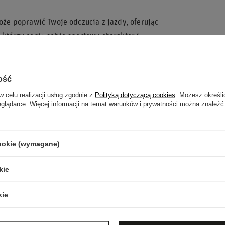
e poprawić Twoje odczucia z jazdy, oferując
 którzy cenią sobie sportowy charakter i
ość
rtach motorowych.
w celu realizacji usług zgodnie z
Polityką dotyczącą cookies
. Możesz określi
eglądarce. Więcej informacji na temat warunków i prywatności można znaleźć
ch modeli SUBARU.
ałów.
rtowej kierownicy.
cookie (wymagane)
rco dla SUBARU!
kie
kie