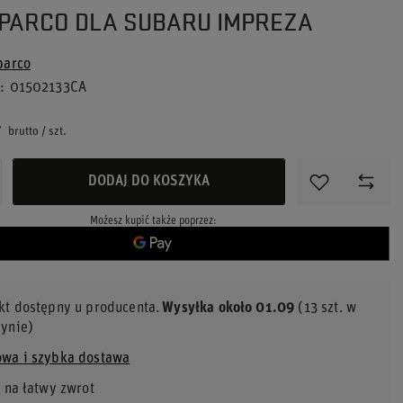
PARCO DLA SUBARU IMPREZA
parco
u
01502133CA
ł
brutto
/
szt.
DODAJ DO KOSZYKA
Możesz kupić także poprzez:
kt dostępny u producenta
Wysyłka
około 01.09
(13 szt. w
ynie)
wa i szybka dostawa
 na łatwy zwrot