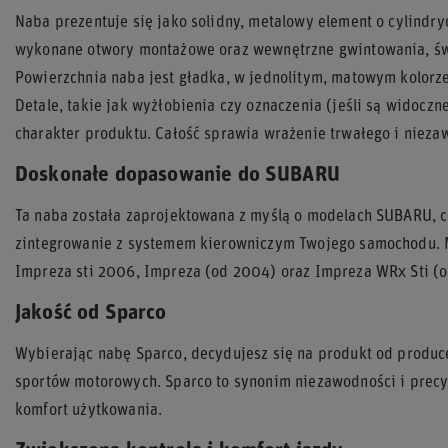
Naba prezentuje się jako solidny, metalowy element o cylindr
wykonane otwory montażowe oraz wewnętrzne gwintowania, świ
Powierzchnia naba jest gładka, w jednolitym, matowym kolor
Detale, takie jak wyżłobienia czy oznaczenia (jeśli są widoczn
charakter produktu. Całość sprawia wrażenie trwałego i niez
Doskonałe dopasowanie do SUBARU
Ta naba została zaprojektowana z myślą o modelach SUBARU, c
zintegrowanie z systemem kierowniczym Twojego samochodu. Mo
Impreza sti 2006, Impreza (od 2004) oraz Impreza WRx Sti (
Jakość od Sparco
Wybierając nabę Sparco, decydujesz się na produkt od produc
sportów motorowych. Sparco to synonim niezawodności i precyz
komfort użytkowania.