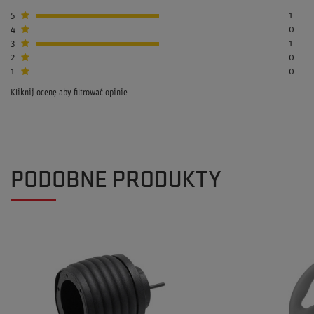
5
1
4
0
3
1
2
0
1
0
Kliknij ocenę aby filtrować opinie
PODOBNE PRODUKTY