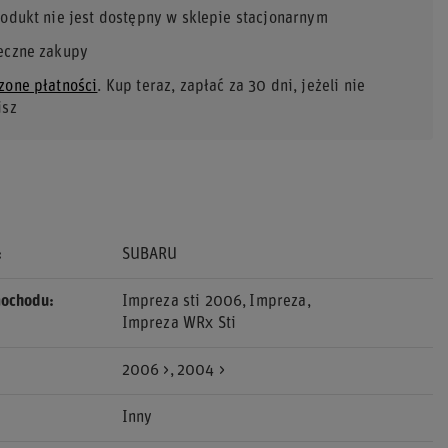
rodukt nie jest dostępny w sklepie stacjonarnym
eczne zakupy
zone płatności
. Kup teraz, zapłać za 30 dni, jeżeli nie
isz
SUBARU
mochodu
Impreza sti 2006
Impreza
Impreza WRx Sti
2006 >
2004 >
Inny