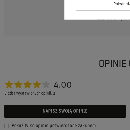
POTRZEB
Potwier
Zadaj pytanie a
odpowiedzi publi
OPINIE
4.00
Liczba wystawionych opinii: 2
NAPISZ SWOJĄ OPINIĘ
Pokaż tylko opinie potwierdzone zakupem