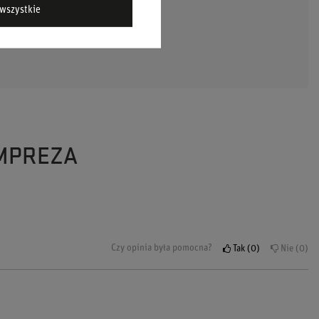
wszystkie
DAJ PYTANIE
IMPREZA
Czy opinia była pomocna?
Tak
0
Nie
0