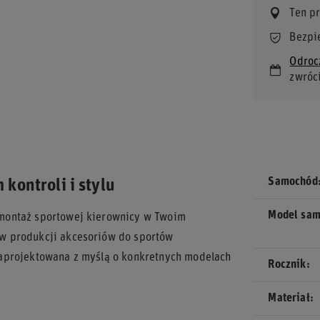
Ten p
Bezpi
Odroc
zwróc
Samochód
kontroli i stylu
Model sa
montaż sportowej kierownicy w Twoim
w produkcji akcesoriów do sportów
Zaprojektowana z myślą o konkretnych modelach
Rocznik
Materiał