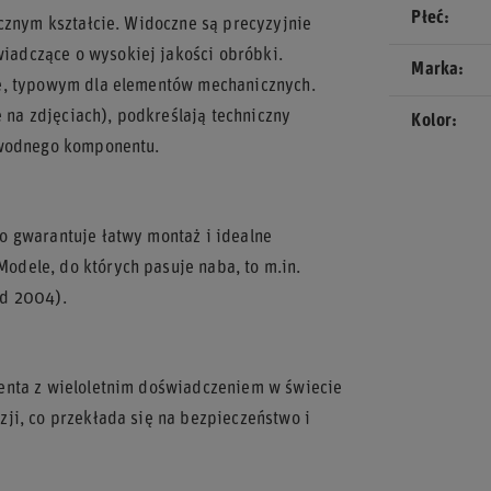
Płeć
ycznym kształcie. Widoczne są precyzyjnie
adczące o wysokiej jakości obróbki.
Marka
ze, typowym dla elementów mechanicznych.
e na zdjęciach), podkreślają techniczny
Kolor
awodnego komponentu.
o gwarantuje łatwy montaż i idealne
dele, do których pasuje naba, to m.in.
od 2004).
enta z wieloletnim doświadczeniem w świecie
ji, co przekłada się na bezpieczeństwo i