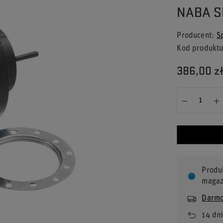
NABA S
Producent
S
Kod produkt
386,00 z
Produ
magaz
Darmo
14
dni