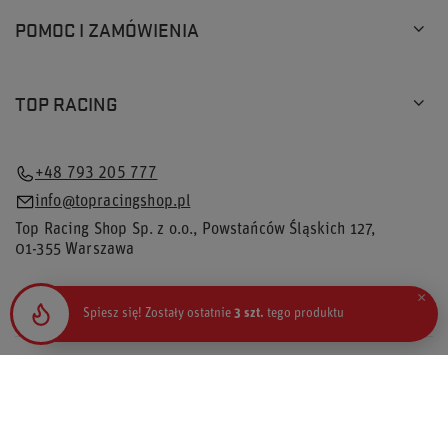
POMOC I ZAMÓWIENIA
TOP RACING
+48 793 205 777
info@topracingshop.pl
Top Racing Shop Sp. z o.o.
,
Powstańców Śląskich 127
,
01-355
Warszawa
×
Spiesz się! Zostały ostatnie
3 szt.
tego produktu
W sklepie prezentujemy ceny brutto (z VAT).
Stawki VAT dla konsumentów z kraju:
Polska
.