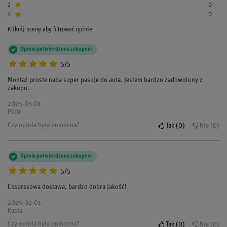
2
0
1
0
Kliknij ocenę aby filtrować opinie
Opinia potwierdzona zakupem
5/5
Montaż proste naba super pasuje do auta. Jestem bardzo zadowolony z
zakupu.
2025-03-01
Piotr
Czy opinia była pomocna?
Tak
0
Nie
0
Opinia potwierdzona zakupem
5/5
Ekspresowa dostawa, bardzo dobra jakość!
2025-02-01
Kasia
Czy opinia była pomocna?
Tak
0
Nie
0