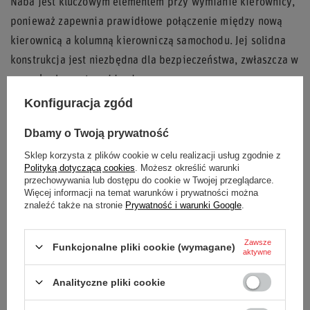
Naba jest kluczowym elementem przy wymianie kierownicy,
ponieważ zapewnia prawidłowe połączenie między nową
kierownicą a kolumną kierowniczą samochodu. Jej solidna
konstrukcja jest niezbędna dla bezpieczeństwa, zwłaszcza w
warunkach sportowej jazdy.
Konfiguracja zgód
Naba Sparco dla NISSAN
to pewny wybór dla każdego, kto
ceni jakość, bezpieczeństwo i precyzję w modyfikacjach
Dbamy o Twoją prywatność
swojego samochodu.
Sklep korzysta z plików cookie w celu realizacji usług zgodnie z
Polityką dotyczącą cookies
. Możesz określić warunki
przechowywania lub dostępu do cookie w Twojej przeglądarce.
Więcej informacji na temat warunków i prywatności można
Samochód
NISSAN
znaleźć także na stronie
Prywatność i warunki Google
.
Model samochodu
NISSAN 300 ZX Cruise C
Zawsze
Funkcjonalne pliki cookie (wymagane)
aktywne
Rocznik
1991 >
Analityczne pliki cookie
Materiał
Inny