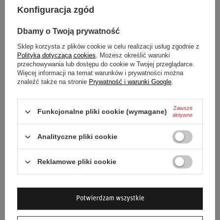
Zainwestuj w nabę Sparco i ciesz się bezpiecznym i
Konfiguracja zgód
precyzyjnym prowadzeniem swojego Fiata 500 ze sportową
Dbamy o Twoją prywatność
kierownicą!
Sklep korzysta z plików cookie w celu realizacji usług zgodnie z
Polityką dotyczącą cookies
. Możesz określić warunki
przechowywania lub dostępu do cookie w Twojej przeglądarce.
Więcej informacji na temat warunków i prywatności można
Samochód
FIAT
znaleźć także na stronie
Prywatność i warunki Google
.
Model samochodu
500
Zawsze
Funkcjonalne pliki cookie (wymagane)
aktywne
Rocznik
1957 > 1975
Analityczne pliki cookie
Materiał
Inny
Reklamowe pliki cookie
Płeć
Unisex
Marka
Sparco
Potwierdzam wszystkie