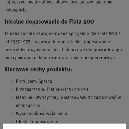
najlepszych materiałów, gotowy sprostać wymaganiom
motosportu.
Idealne dopasowanie do Fiata 500
Ta naba została zaprojektowana specjalnie dla Fiata 500 z
lat 1957-1975, co gwarantuje jej idealne dopasowanie i
bezproblemowy montaż. Jest to kluczowe dla prawidłowego
funkcjonowania układu kierowniczego i bezpieczeństwa.
Kluczowe cechy produktu:
Producent: Sparco
Przeznaczenie: Fiat 500 (1957-1975)
Materiał: Wytrzymały, dostosowany do zastosowań w
motosporcie
Wysoka jakość wykonania
Idealne dopasowanie