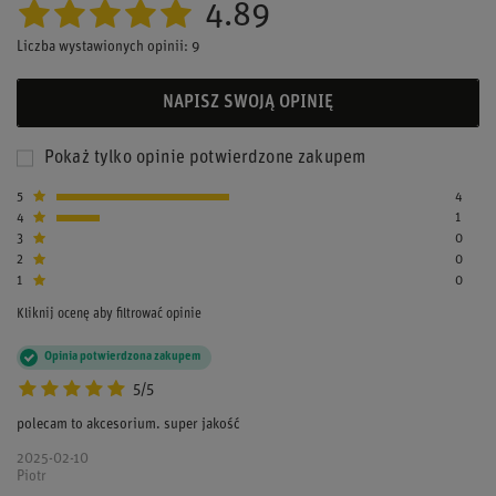
4.89
Liczba wystawionych opinii: 9
NAPISZ SWOJĄ OPINIĘ
Pokaż tylko opinie potwierdzone zakupem
5
4
4
1
3
0
2
0
1
0
Kliknij ocenę aby filtrować opinie
Opinia potwierdzona zakupem
5/5
polecam to akcesorium. super jakość
2025-02-10
Piotr