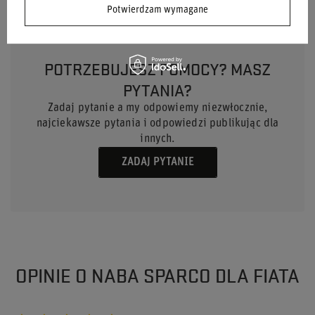
Potwierdzam wymagane
POTRZEBUJESZ POMOCY? MASZ
PYTANIA?
Zadaj pytanie a my odpowiemy niezwłocznie,
najciekawsze pytania i odpowiedzi publikując dla
innych.
ZADAJ PYTANIE
OPINIE O NABA SPARCO DLA FIATA