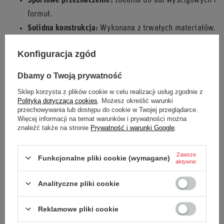
Sportowe przeznaczenie:
Idealna do aut wyścigowych i
formuł.
Solidna konstrukcja:
Wykonana z trwałych materiałów.
Precyzja prowadzenia:
Optymalny kształt i średnica
Konfiguracja zgód
dla lepszej kontroli.
Poczuj różnicę w prowadzeniu dzięki kierownicy
OMP 310
Dbamy o Twoją prywatność
ALU GT
– stworzonej dla zwycięzców!
Sklep korzysta z plików cookie w celu realizacji usług zgodnie z
Polityką dotyczącą cookies
. Możesz określić warunki
przechowywania lub dostępu do cookie w Twojej przeglądarce.
Więcej informacji na temat warunków i prywatności można
znaleźć także na stronie
Prywatność i warunki Google
.
Stan
Nowy
Kategoria
Kierownice
Zawsze
Funkcjonalne pliki cookie (wymagane)
aktywne
Akcesoria samochodowe
Kierownice
Analityczne pliki cookie
Osadzenie
0 mm
Reklamowe pliki cookie