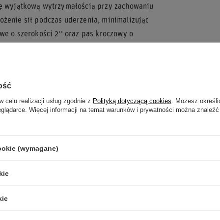
się wyjątkową wytrzymałością przy zachowaniu
ożenie sił podczas uderzenia, minimalizując
we o szerokości 2'' oraz pas kroczowy o
.
ość
brid, co podnosi poziom bezpieczeństwa
w celu realizacji usług zgodnie z
Polityką dotyczącą cookies
. Możesz określi
do montażu bezpośrednio na klatce
eglądarce. Więcej informacji na temat warunków i prywatności można znaleźć
ch i wyścigowych.
ula?
cookie (wymagane)
eczeństwa.
kie
mami HANS i Hybrid.
kie
Racing.