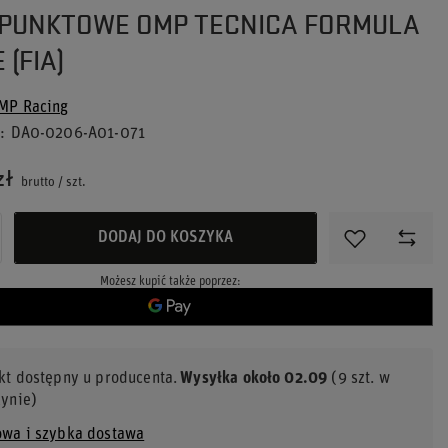
-PUNKTOWE OMP TECNICA FORMULA
(FIA)
MP Racing
u
DA0-0206-A01-071
zł
brutto
/
szt.
DODAJ DO KOSZYKA
Możesz kupić także poprzez:
kt dostępny u producenta
Wysyłka
około 02.09
(9 szt. w
ynie)
wa i szybka dostawa