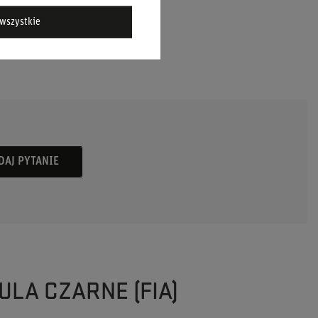
wszystkie
DAJ PYTANIE
ULA CZARNE (FIA)