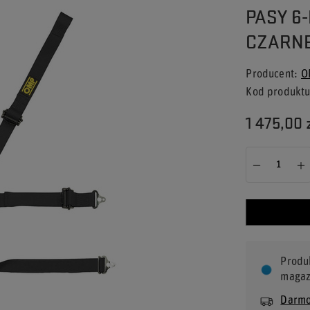
PASY 6
CZARNE 
Producent
O
Kod produkt
1 475,00 
Produ
magaz
Darmo