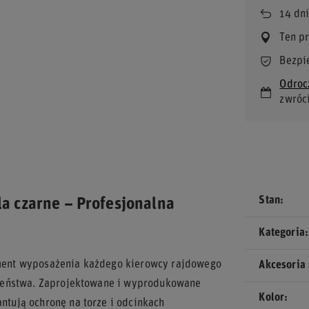
14
dni
Ten p
Bezpi
Odroc
zwróc
Stan
 czarne – Profesjonalna
Kategoria
ment wyposażenia każdego kierowcy rajdowego
Akcesoria
czeństwa. Zaprojektowane i wyprodukowane
Kolor
tują ochronę na torze i odcinkach