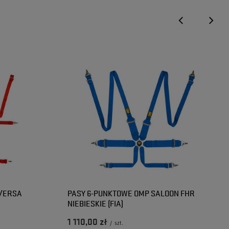
Czy opinia była pomocna?
Czy opinia była pomocna?
Tak
Tak
0
0
Nie
Nie
0
0
 VERSA
PASY 6-PUNKTOWE OMP SALOON FHR
NIEBIESKIE (FIA)
1 110,00 zł
/
szt.