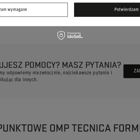
ewność za kierownicą, wiedząc, że Twoje
dzam wymagane
Potwierdzam 
UJESZ POMOCY? MASZ PYTANIA?
ZA
 my odpowiemy niezwłocznie, najciekawsze pytania i
kując dla innych.
-PUNKTOWE OMP TECNICA FORM