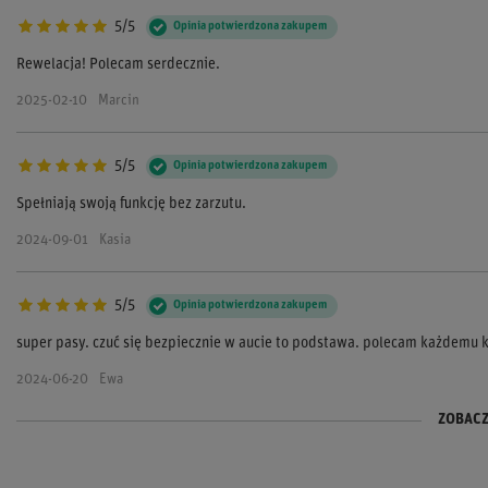
5/5
Opinia potwierdzona zakupem
Rewelacja! Polecam serdecznie.
2025-02-10
Marcin
5/5
Opinia potwierdzona zakupem
Spełniają swoją funkcję bez zarzutu.
2024-09-01
Kasia
5/5
Opinia potwierdzona zakupem
super pasy. czuć się bezpiecznie w aucie to podstawa. polecam każdemu 
2024-06-20
Ewa
ZOBACZ
5/5
5/5
Opinia potwierdzona zakupem
Opinia potwierdzona zakupem
Bardzo solidne! czujemy się bezpiecznie i to najważniejsze dla nas na torz
Bardzo dobre pasy, solidne wykonanie.