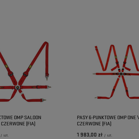
2024-03-25
2023-11-15
Adam
Justyna
KTOWE OMP SALOON
PASY 6-PUNKTOWE OMP ONE
CZERWONE (FIA)
CZERWONE (FIA)
1 983,00 zł
/
szt.
/
szt.