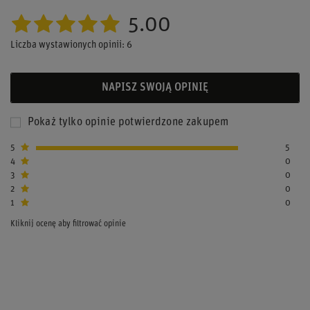
5.00
Liczba wystawionych opinii: 6
NAPISZ SWOJĄ OPINIĘ
Pokaż tylko opinie potwierdzone zakupem
5
5
4
0
3
0
2
0
1
0
Kliknij ocenę aby filtrować opinie