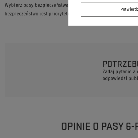
Wybierz pasy bezpieczeństwa OMP TECNICA Formula i poczuj p
Potwier
bezpieczeństwo jest priorytetem.
POTRZEB
Zadaj pytanie a
odpowiedzi publi
OPINIE O PASY 6