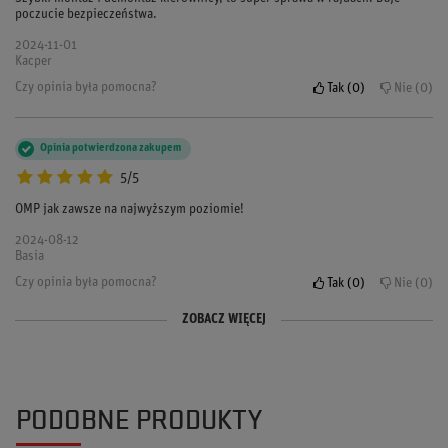
poczucie bezpieczeństwa.
2024-11-01
Kacper
Czy opinia była pomocna?
Tak
0
Nie
0
Opinia potwierdzona zakupem
5/5
OMP jak zawsze na najwyższym poziomie!
2024-08-12
Basia
Czy opinia była pomocna?
Tak
0
Nie
0
ZOBACZ WIĘCEJ
Opinia potwierdzona zakupem
Opinia potwierdzona zakupem
5/5
5/5
Quick release do wspawania to jedyna opcja moim zdaniem. Mega pewne
Mega solidny quick release, polecam każdemu rajdowcowi!
połączenie.
PODOBNE PRODUKTY
2024-05-20
2024-06-25
Adam
Natalia