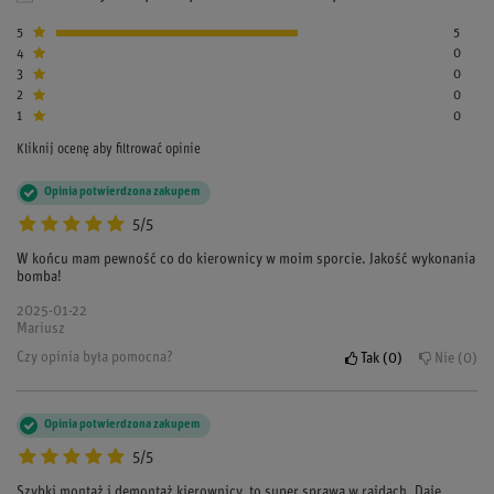
5
5
4
0
3
0
2
0
1
0
Kliknij ocenę aby filtrować opinie
Opinia potwierdzona zakupem
5/5
W końcu mam pewność co do kierownicy w moim sporcie. Jakość wykonania
bomba!
2025-01-22
Mariusz
Czy opinia była pomocna?
Tak
0
Nie
0
Opinia potwierdzona zakupem
5/5
Szybki montaż i demontaż kierownicy, to super sprawa w rajdach. Daje