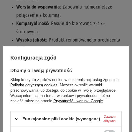
Wersja do wspawania:
Zapewnia najmocniejsze
połączenie z kolumną.
Kompatybilność:
Pasuje do kierownic 3- i 6-
śrubowych.
Wysoka jakość:
Produkt renomowanego producenta
OMP.
Trwałość:
Wykonany z wytrzymałego metalu.
Konfiguracja zgód
Wyposaż swój samochód w quick release OMP do
Dbamy o Twoją prywatność
wspawania i poczuj pewność i bezpieczeństwo podczas
Sklep korzysta z plików cookie w celu realizacji usług zgodnie z
jazdy sportowej!
Polityką dotyczącą cookies
. Możesz określić warunki
przechowywania lub dostępu do cookie w Twojej przeglądarce.
Więcej informacji na temat warunków i prywatności można
znaleźć także na stronie
Prywatność i warunki Google
.
Stan
Nowy
Zawsze
Funkcjonalne pliki cookie (wymagane)
aktywne
Kategoria
Kierownice