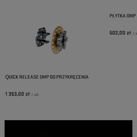
Czy opinia była pomocna?
Tak
0
Nie
0
Czy opinia była pomocna?
Tak
0
Nie
0
PŁYTKA OMP 
502,00 zł
/
s
QUICK RELEASE OMP DO PRZYKRĘCENIA
1 353,00 zł
/
szt.