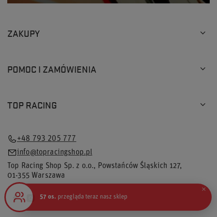
ZAKUPY
POMOC I ZAMÓWIENIA
TOP RACING
+48 793 205 777
info@topracingshop.pl
Top Racing Shop Sp. z o.o.
,
Powstańców Śląskich 127
,
01-355
Warszawa
×
57 os.
przegląda teraz nasz sklep