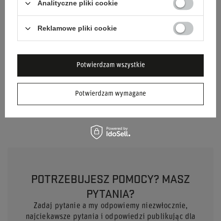
Analityczne pliki cookie
Akcesoria samochodowe
Kierownice
Reklamowe pliki cookie
Płeć
Unisex
Marka
OMP Racing
Potwierdzam wszystkie
Kolor
Czarny
Złoty
Potwierdzam wymagane
Materiał
Aluminium
POTRZEBUJESZ POMOCY? MASZ
PYTANIA?
Zadaj pytanie a my odpowiemy niezwłocznie,
najciekawsze pytania i odpowiedzi publikując dla