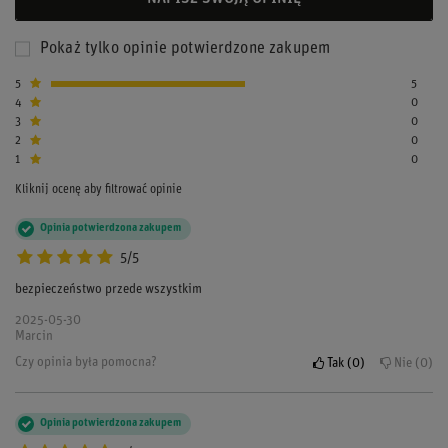
Pokaż tylko opinie potwierdzone zakupem
5
5
4
0
3
0
2
0
1
0
Kliknij ocenę aby filtrować opinie
Opinia potwierdzona zakupem
5/5
bezpieczeństwo przede wszystkim
2025-05-30
Marcin
Czy opinia była pomocna?
Tak
0
Nie
0
Opinia potwierdzona zakupem