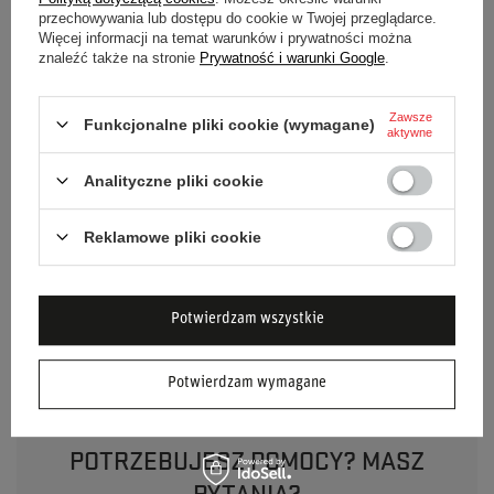
przechowywania lub dostępu do cookie w Twojej przeglądarce.
Kolor
Czerwony
Więcej informacji na temat warunków i prywatności można
znaleźć także na stronie
Prywatność i warunki Google
.
Marka
OMP Racing
Zawsze
Funkcjonalne pliki cookie (wymagane)
Homologacja
FIA 8853-2016
aktywne
Analityczne pliki cookie
Materiał
Poliester
Liczba punktów
6-punktowe
Reklamowe pliki cookie
Szerokość
3 cale
Potwierdzam wszystkie
Potwierdzam wymagane
POTRZEBUJESZ POMOCY? MASZ
PYTANIA?