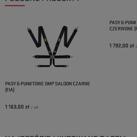
Adrian
Anna
Czy opinia była pomocna?
Czy opinia była pomocna?
Tak
Tak
0
0
Nie
Nie
0
0
PASY 6-PUN
CZERWONE (F
1 792,00 zł
PASY 6-PUNKTOWE OMP SALOON CZARNE
(FIA)
1 163,00 zł
/
szt.