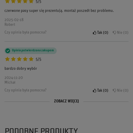
5/5
czerwone pasy super się prezentują. montaż poszedł bez problemu.
2025-02-18
Robert
Czy opinia była pomocna?
Tak
0
Nie
0
Opinia potwierdzona zakupem
5/5
bardzo dobry wybór
2024-11-20
Michał
Czy opinia była pomocna?
Tak
0
Nie
0
ZOBACZ WIĘCEJ
Opinia potwierdzona zakupem
Opinia potwierdzona zakupem
5/5
5/5
te pasy są świetne do rajdów. naprawdę fajnie trzymają.
omp to zawsze gwarancja jakości. te pasy potwierdzają to w pełni.
PODOBNE PRODUKTY
2024-09-12
2024-08-08