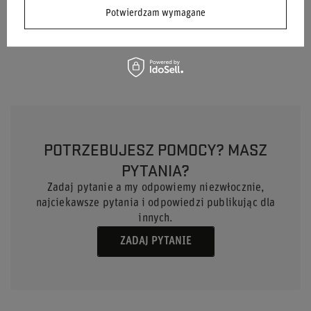
Płeć
Unisex
Potwierdzam wymagane
Marka
Stilo
POTRZEBUJESZ POMOCY? MASZ
PYTANIA?
Zadaj pytanie a my odpowiemy niezwłocznie,
najciekawsze pytania i odpowiedzi publikując dla
innych.
ZADAJ PYTANIE