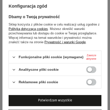
Ochrona:
Powłoka odporna na zarysowania i
Konfiguracja zgód
zaparowanie zwiększa bezpieczeństwo.
Idealne dopasowanie:
Stworzony specjalnie dla
Dbamy o Twoją prywatność
kasków Stilo ST5.
Sklep korzysta z plików cookie w celu realizacji usług zgodnie z
Wygoda użytkowania:
Łatwy montaż i dołączony
Polityką dotyczącą cookies
. Możesz określić warunki
przechowywania lub dostępu do cookie w Twojej przeglądarce.
pokrowiec ochronny.
Więcej informacji na temat warunków i prywatności można
znaleźć także na stronie
Prywatność i warunki Google
.
Wybierając ten wizjer, decydujesz się na produkt wysokiej
jakości, który znacząco poprawi komfort i bezpieczeństwo
Zawsze
Twojej jazdy.
Funkcjonalne pliki cookie (wymagane)
aktywne
Analityczne pliki cookie
Stan
Nowy
Reklamowe pliki cookie
Kategoria
Kaski
Potwierdzam wszystkie
Materiał
Inny