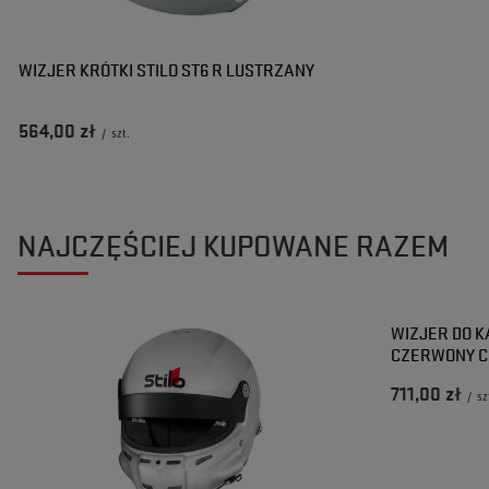
WIZJER KRÓTKI STILO ST6 R LUSTRZANY
564,00 zł
/
szt.
NAJCZĘŚCIEJ KUPOWANE RAZEM
WIZJER DO K
CZERWONY C
711,00 zł
/
sz