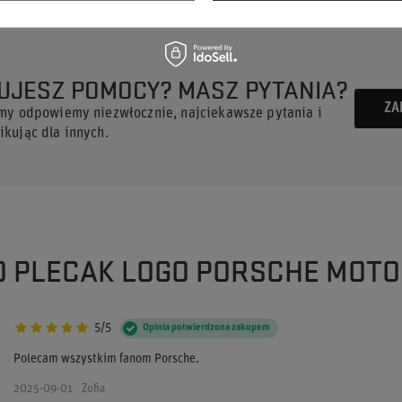
UJESZ POMOCY? MASZ PYTANIA?
ZA
 my odpowiemy niezwłocznie, najciekawsze pytania i
kując dla innych.
 O PLECAK LOGO PORSCHE MOT
5/5
Opinia potwierdzona zakupem
Polecam wszystkim fanom Porsche.
2025-09-01
Zofia