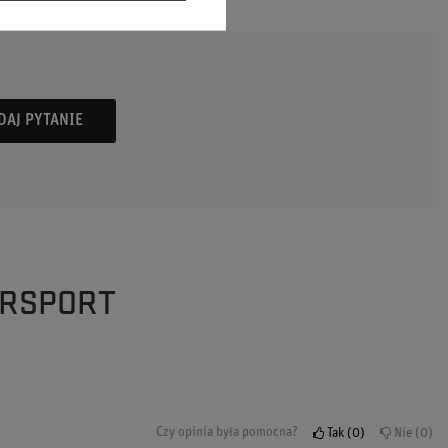
DAJ PYTANIE
ORSPORT
Czy opinia była pomocna?
Tak
0
Nie
0