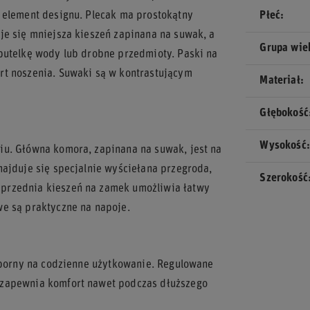
 element designu. Plecak ma prostokątny
Płeć
je się mniejsza kieszeń zapinana na suwak, a
Grupa wi
butelkę wody lub drobne przedmioty. Paski na
rt noszenia. Suwaki są w kontrastującym
Materiał
Głębokość
Wysokość
iu. Główna komora, zapinana na suwak, jest na
najduje się specjalnie wyściełana przegroda,
Szerokość
przednia kieszeń na zamek umożliwia łatwy
we są praktyczne na napoje.
odporny na codzienne użytkowanie. Regulowane
 zapewnia komfort nawet podczas dłuższego