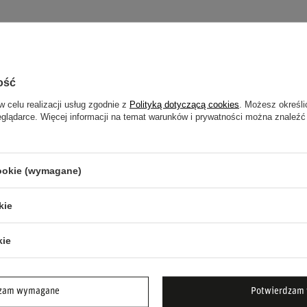
elnię, czy na krótką wycieczkę, Plecak Logo
doskonały prezent dla każdego miłośnika marki
ość
w celu realizacji usług zgodnie z
Polityką dotyczącą cookies
. Możesz określi
eglądarce. Więcej informacji na temat warunków i prywatności można znaleźć
rsport.
laptopa, kieszenie dodatkowe.
cookie (wymagane)
kie
rt.
kie
sz, dzięki Plecakowi Logo Porsche Motorsport
dzam wymagane
Potwierdzam 