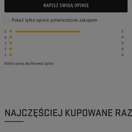
NAPISZ SWOJĄ OPINIĘ
Pokaż tylko opinie potwierdzone zakupem
5
5
4
0
3
0
2
0
1
0
Kliknij ocenę aby filtrować opinie
NAJCZĘŚCIEJ KUPOWANE RA