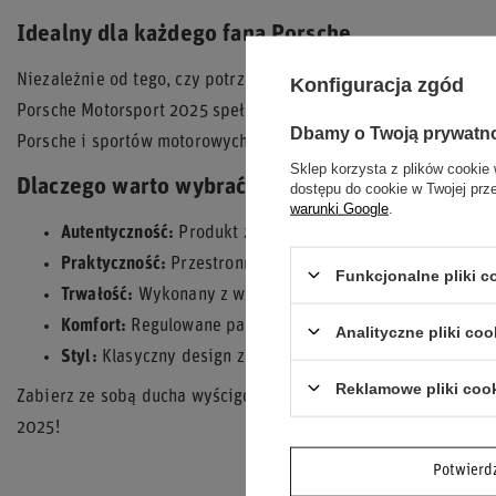
Idealny dla każdego fana Porsche
Niezależnie od tego, czy potrzebujesz plecaka do pracy, na ucz
Konfiguracja zgód
Porsche Motorsport 2025 spełni Twoje oczekiwania. To także 
Dbamy o Twoją prywatn
Porsche i sportów motorowych.
Sklep korzysta z plików cookie 
Dlaczego warto wybrać ten plecak?
dostępu do cookie w Twojej prz
warunki Google
.
Autentyczność:
Produkt z oficjalnej kolekcji Porsche Moto
Praktyczność:
Przestronna komora główna, przegroda na 
Funkcjonalne pliki 
Trwałość:
Wykonany z wytrzymałego poliestru.
Komfort:
Regulowane paski na ramiona.
Analityczne pliki coo
Styl:
Klasyczny design z wyraźnym logo Porsche Motorspo
Reklamowe pliki coo
Zabierz ze sobą ducha wyścigów Porsche, gdziekolwiek się uda
2025!
Potwier