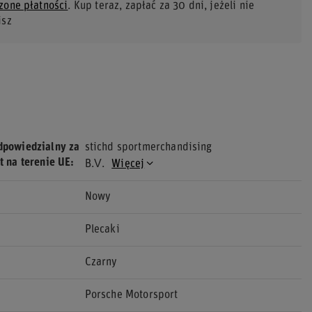
zone płatności
. Kup teraz, zapłać za 30 dni, jeżeli nie
isz
dpowiedzialny za
stichd sportmerchandising
t na terenie UE
B.V.
Więcej
Nowy
Plecaki
Czarny
Porsche Motorsport