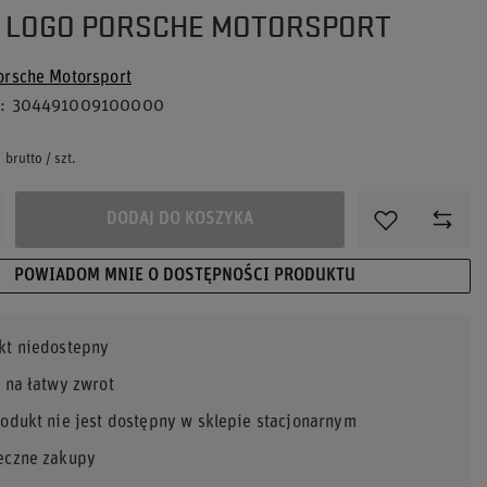
 LOGO PORSCHE MOTORSPORT
orsche Motorsport
u
304491009100000
brutto
/
szt.
DODAJ DO KOSZYKA
POWIADOM MNIE O DOSTĘPNOŚCI PRODUKTU
kt niedostepny
 na łatwy zwrot
rodukt nie jest dostępny w sklepie stacjonarnym
eczne zakupy