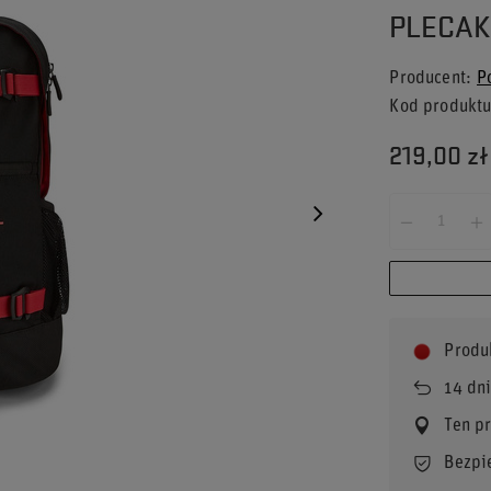
PLECAK
Producent
P
Kod produkt
219,00 zł
Produ
14
dni
Ten p
Bezpi