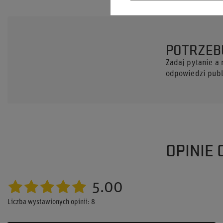
POTRZEB
Zadaj pytanie a
odpowiedzi publi
OPINIE
5.00
Liczba wystawionych opinii: 8