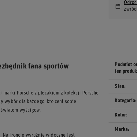
Odroc
zwróc
Podmiot o
ezbędnik fana sportów
ten produk
Stan
 marki Porsche z plecakiem z kolekcji Porsche
Kategoria
ły wybór dla każdego, kto ceni sobie
 światem wyścigów.
Kolor
Marka
. Na froncie wyraźnie widoczne jest