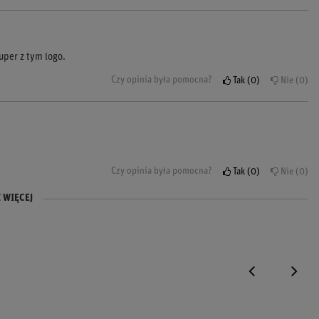
uper z tym logo.
Czy opinia była pomocna?
Tak
0
Nie
0
Czy opinia była pomocna?
Tak
0
Nie
0
 WIĘCEJ
okim poziomie co czuć w dotyku.
nt udany!
Czy opinia była pomocna?
Czy opinia była pomocna?
Tak
Tak
0
0
Nie
Nie
0
0