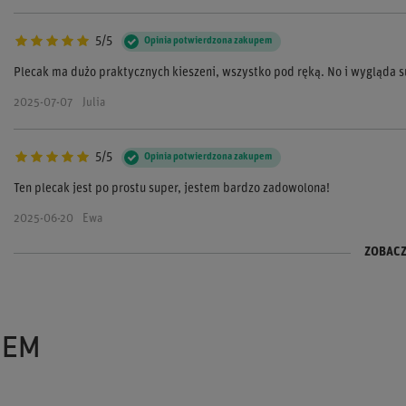
5/5
Opinia potwierdzona zakupem
Plecak ma dużo praktycznych kieszeni, wszystko pod ręką. No i wygląda s
2025-07-07
Julia
5/5
Opinia potwierdzona zakupem
Ten plecak jest po prostu super, jestem bardzo zadowolona!
2025-06-20
Ewa
ZOBACZ
5/5
5/5
Opinia potwierdzona zakupem
Opinia potwierdzona zakupem
Wygodny na co dzień, paski dobrze regulowane. Jakość wykonania na wys
Świetnie wykonany, w środku dużo miejsca na laptopa i inne rzeczy. Preze
2025-05-12
2025-04-25
Łukasz
Mateusz
ZEM