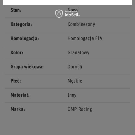
Stan
Nowy
Kategoria
Kombinezony
Homologacja
Homologacja FIA
Kolor
Granatowy
Grupa wiekowa
Dorośli
Płeć
Męskie
Materiał
Inny
Marka
OMP Racing