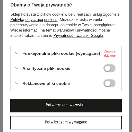
Dlaczego warto wybrać kombinezon OMP ONE
Dbamy o Twoją prywatność
S MY20?
Sklep korzysta z plików cookie w celu realizacji usług zgodnie z
Polityką dotyczącą cookies
. Możesz określić warunki
Homologacja FIA 8856-2018:
Najwyższy poziom
przechowywania lub dostępu do cookie w Twojej przeglądarce.
Więcej informacji na temat warunków i prywatności można
bezpieczeństwa i ochrony.
znaleźć także na stronie
Prywatność i warunki Google
.
Ultralekki materiał:
Komfort i minimalne obciążenie.
Technologia DRY SYSTEM:
Efektywne odprowadzanie
Zawsze
Funkcjonalne pliki cookie (wymagane)
aktywne
potu.
Elastyczne wstawki:
Nieograniczona swoboda ruchów.
Analityczne pliki cookie
Włoska jakość OMP:
Doświadczenie i renoma w
motorsporcie.
Reklamowe pliki cookie
Wybierając kombinezon OMP ONE S MY20, wybierasz
profesjonalny sprzęt, który pomoże Ci osiągnąć najlepsze
Potwierdzam wszystkie
wyniki na torze, jednocześnie dbając o Twoje
bezpieczeństwo i komfort.
Potwierdzam wymagane