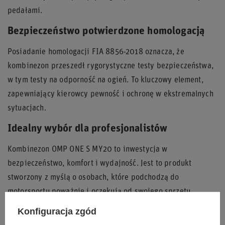
pedałami.
Bezpieczeństwo potwierdzone homologacją
Posiadanie homologacji FIA 8856-2018 oznacza, że
kombinezon przeszedł rygorystyczne testy bezpieczeństwa,
w tym testy na odporność na ogień. To kluczowy element,
zapewniający kierowcy pewność i ochronę w ekstremalnych
sytuacjach.
Idealny wybór dla profesjonalistów
Kombinezon OMP ONE S MY20 to inwestycja w
bezpieczeństwo, komfort i wydajność. Jest to produkt
stworzony z myślą o osobach, które podchodzą do
motorsportu poważnie i oczekują od swojego sprzętu
najwyższej jakości.
Konfiguracja zgód