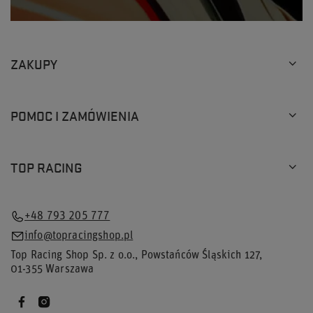
ZAKUPY
POMOC I ZAMÓWIENIA
TOP RACING
+48 793 205 777
info@topracingshop.pl
Top Racing Shop Sp. z o.o.
,
Powstańców Śląskich 127
,
01-355
Warszawa
×
49 os.
przegląda teraz nasz sklep