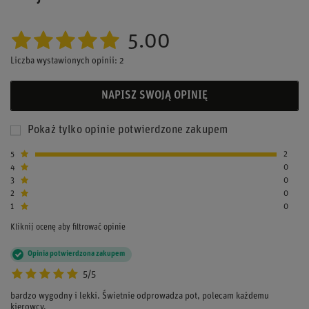
5.00
Liczba wystawionych opinii: 2
NAPISZ SWOJĄ OPINIĘ
Pokaż tylko opinie potwierdzone zakupem
5
2
4
0
3
0
2
0
1
0
Kliknij ocenę aby filtrować opinie
Opinia potwierdzona zakupem
5/5
bardzo wygodny i lekki. Świetnie odprowadza pot, polecam każdemu
kierowcy.