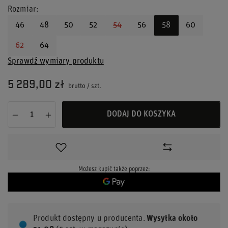
Rozmiar
46
48
50
52
54
56
58
60
62
64
Sprawdź wymiary produktu
5 289,00 zł
brutto
/
szt.
DODAJ DO KOSZYKA
Możesz kupić także poprzez:
Produkt dostępny u producenta
Wysyłka
około