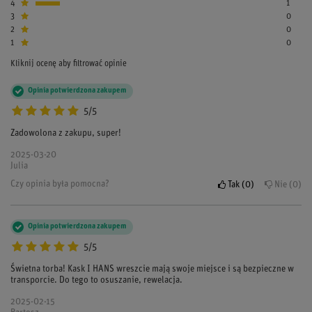
4
1
3
0
2
0
1
0
Kliknij ocenę aby filtrować opinie
Opinia potwierdzona zakupem
5/5
Zadowolona z zakupu, super!
2025-03-20
Julia
Czy opinia była pomocna?
Tak
0
Nie
0
Opinia potwierdzona zakupem
5/5
Świetna torba! Kask I HANS wreszcie mają swoje miejsce i są bezpieczne w
transporcie. Do tego to osuszanie, rewelacja.
2025-02-15