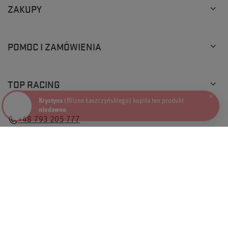
ZAKUPY
POMOC I ZAMÓWIENIA
TOP RACING
×
Krystyna
(Blizne Łaszczyńskiego) kupiła ten produkt
niedawno
+48 793 205 777
info@topracingshop.pl
Top Racing Shop Sp. z o.o.
,
Powstańców Śląskich 127
,
01-355
Warszawa
W sklepie prezentujemy ceny brutto (z VAT).