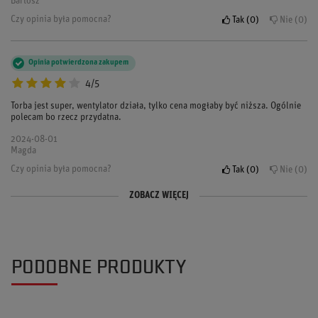
Bartosz
Czy opinia była pomocna?
Tak
0
Nie
0
Opinia potwierdzona zakupem
4/5
Torba jest super, wentylator działa, tylko cena mogłaby być niższa. Ogólnie
polecam bo rzecz przydatna.
2024-08-01
Magda
Czy opinia była pomocna?
Tak
0
Nie
0
ZOBACZ WIĘCEJ
Opinia potwierdzona zakupem
Opinia potwierdzona zakupem
5/5
5/5
Super torba na kask! Wentylator to świetny pomysł, kask jest zawsze suchy.
Ta torba to strzał w dziesiątkę! Wszystko mi się w niej podoba, zwłaszcza ten
Poza tym wykonanie naprawdę dobre.
system osuszania. Mega praktyczne.
PODOBNE PRODUKTY
2024-06-10
2024-05-20
Anna
Ewa
Czy opinia była pomocna?
Czy opinia była pomocna?
Tak
Tak
0
0
Nie
Nie
0
0