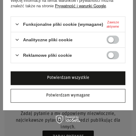
Więcej informacji na temat warunków i prywatności można
znaleźć także na stronie
Prywatność i warunki Google
.
Płeć
Unisex
Grupa wiekowa
Dorośli
Zawsze
Funkcjonalne pliki cookie (wymagane)
aktywne
Materiał
Poliester
Analityczne pliki cookie
Głębokość
40 cm
Reklamowe pliki cookie
Potwierdzam wszystkie
POTRZEBUJESZ POMOCY? MASZ
Potwierdzam wymagane
PYTANIA?
Zadaj pytanie a my odpowiemy niezwłocznie,
najciekawsze pytania i odpowiedzi publikując dla
innych.