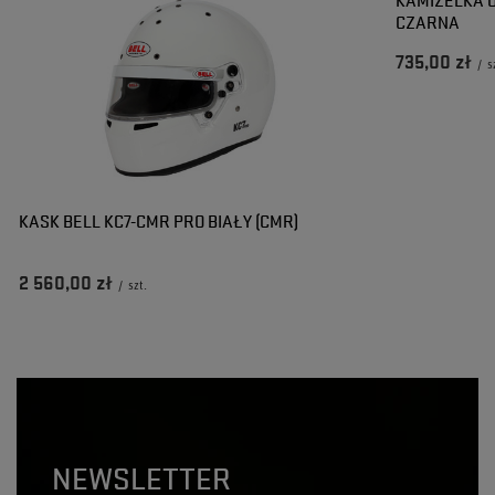
CZARNA
735,00 zł
/
s
KASK BELL KC7-CMR PRO BIAŁY (CMR)
2 560,00 zł
/
szt.
NEWSLETTER