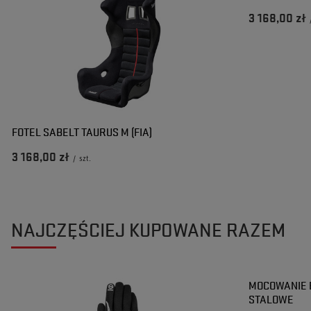
3 168,00 zł
FOTEL SABELT TAURUS M (FIA)
3 168,00 zł
/
szt.
NAJCZĘŚCIEJ KUPOWANE RAZEM
MOCOWANIE 
STALOWE