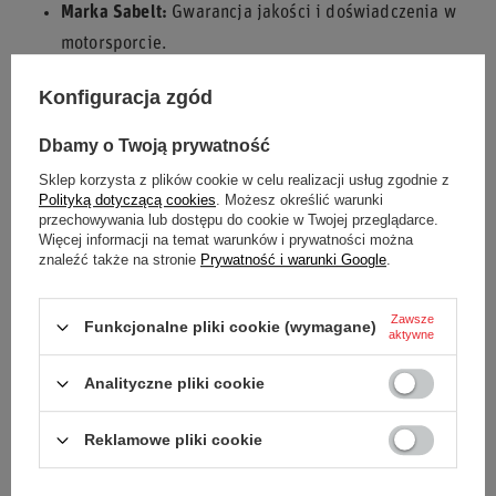
Marka Sabelt:
Gwarancja jakości i doświadczenia w
motorsporcie.
Poczuj pełną kontrolę i bezpieczeństwo na torze z fotelem
Konfiguracja zgód
kubełkowym Sabelt GT-3!
Dbamy o Twoją prywatność
Sklep korzysta z plików cookie w celu realizacji usług zgodnie z
Polityką dotyczącą cookies
. Możesz określić warunki
Stan
Nowy
przechowywania lub dostępu do cookie w Twojej przeglądarce.
Więcej informacji na temat warunków i prywatności można
znaleźć także na stronie
Prywatność i warunki Google
.
Kategoria
Fotele
Akcesoria samochodowe
Fotele samochodowe
Zawsze
Funkcjonalne pliki cookie (wymagane)
aktywne
Kolor
Czarny
Analityczne pliki cookie
Płeć
Unisex
Reklamowe pliki cookie
Marka
Sabelt