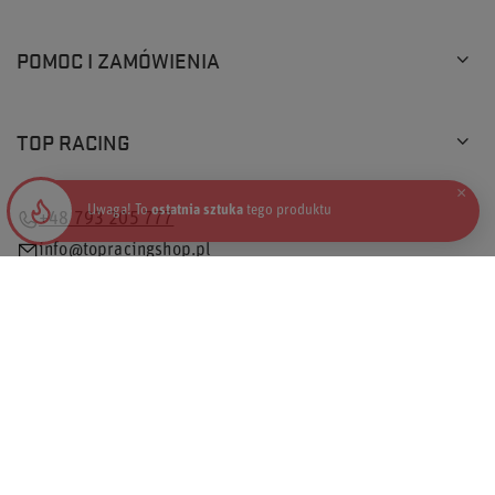
POMOC I ZAMÓWIENIA
TOP RACING
×
Uwaga! To
ostatnia sztuka
tego produktu
+48 793 205 777
info@topracingshop.pl
Top Racing Shop Sp. z o.o.
,
Powstańców Śląskich 127
,
01-355
Warszawa
W sklepie prezentujemy ceny brutto (z VAT).
Stawki VAT dla konsumentów z kraju:
Polska
.