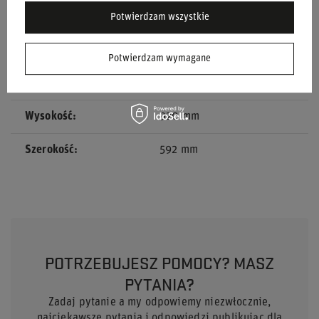
Homologacja
FIA 8855-1999
Potwierdzam wszystkie
Materiał
Włókno szklane
Potwierdzam wymagane
Waga
9,8 kg
Wysokość
920 mm
Szerokość
592 mm
POTRZEBUJESZ POMOCY? MASZ
PYTANIA?
Zadaj pytanie a my odpowiemy niezwłocznie,
najciekawsze pytania i odpowiedzi publikując dla