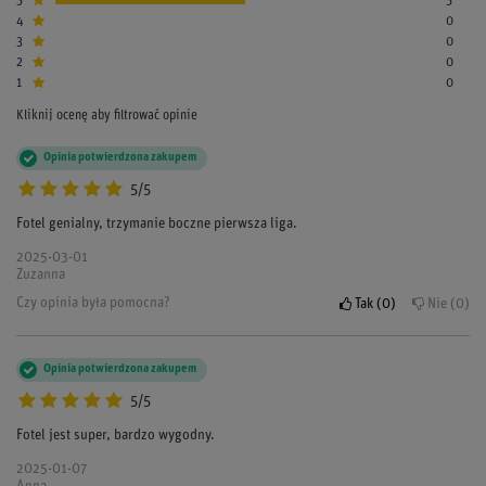
5
5
4
0
3
0
2
0
1
0
Kliknij ocenę aby filtrować opinie
Opinia potwierdzona zakupem
5/5
Fotel genialny, trzymanie boczne pierwsza liga.
2025-03-01
Zuzanna
Czy opinia była pomocna?
Tak
0
Nie
0
Opinia potwierdzona zakupem
5/5
Fotel jest super, bardzo wygodny.
2025-01-07