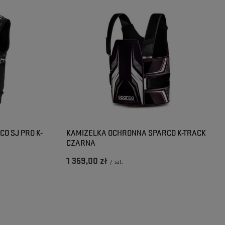
O SJ PRO K-
KAMIZELKA OCHRONNA SPARCO K-TRACK
CZARNA
1 359,00 zł
/
szt.