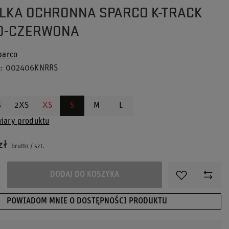
LKA OCHRONNA SPARCO K-TRACK
O-CZERWONA
parco
u
002406KNRRS
S
2XS
XS
S
M
L
iary produktu
zł
brutto
/
szt.
DODAJ DO KOSZYKA
POWIADOM MNIE O DOSTĘPNOŚCI PRODUKTU