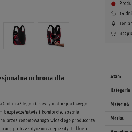
Produ
14
dni
Ten p
Bezpi
Stan
esjonalna ochrona dla
Kategoria
sażenia każdego kierowcy motorsportowego,
Materiał
m bezpieczeństwie i komforcie, spełnia
Marka
ana przez renomowanego włoskiego producenta
hronę podczas dynamicznej jazdy. Lekkie i