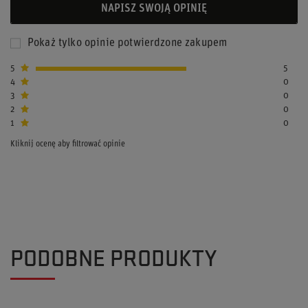
NAPISZ SWOJĄ OPINIĘ
Pokaż tylko opinie potwierdzone zakupem
5
5
4
0
3
0
2
0
1
0
Kliknij ocenę aby filtrować opinie
PODOBNE PRODUKTY