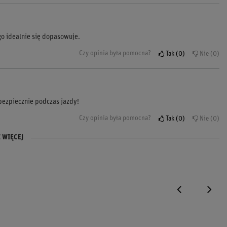
go idealnie się dopasowuje.
Czy opinia była pomocna?
Tak
0
Nie
0
bezpiecznie podczas jazdy!
Czy opinia była pomocna?
Tak
0
Nie
0
 WIĘCEJ
Czy opinia była pomocna?
Czy opinia była pomocna?
Tak
Tak
0
0
Nie
Nie
0
0