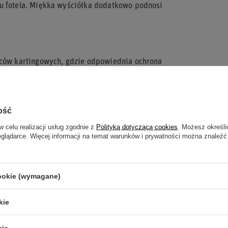
tu fotela. Miękka wyściółka dodatkowo podnosi
owców kartingowych, gdzie odpowiednia ochrona
yfikę jazdy i konstrukcję pojazdu.
ck?
ość
eczeństwa.
w celu realizacji usług zgodnie z
Polityką dotyczącą cookies
. Możesz określi
.
eglądarce. Więcej informacji na temat warunków i prywatności można znaleźć
o kierowcy.
cookie (wymagane)
 bezpieczeństwo na torze!
kie
kie