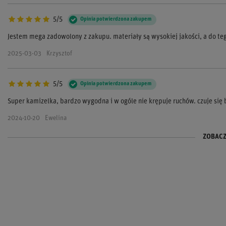
5/5
Opinia potwierdzona zakupem
Jestem mega zadowolony z zakupu. materiały są wysokiej jakości, a do te
2025-03-03
Krzysztof
5/5
Opinia potwierdzona zakupem
Super kamizelka, bardzo wygodna i w ogóle nie krępuje ruchów. czuje się 
2024-10-20
Ewelina
ZOBACZ
5/5
5/5
Opinia potwierdzona zakupem
Opinia potwierdzona zakupem
Kamizelka super, czuję się w niej bezpiecznie na torze!
Wszystko ok, szybka dostawa, polecam 👍
2024-05-12
2024-02-19
Mateusz
Marcin