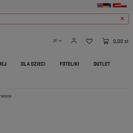
0,00 zł
zł
IEJ
DLA DZIECI
FOTELIKI
OUTLET
erwona