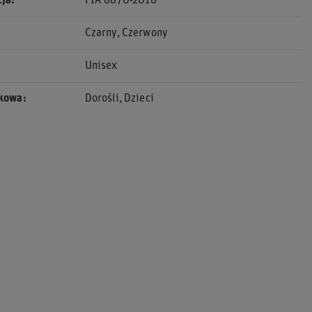
cja
FIA 8870-2018
Czarny
Czerwony
Unisex
ekowa
Dorośli
Dzieci