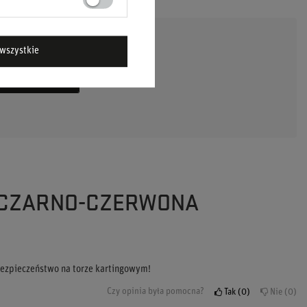
wszystkie
DAJ PYTANIE
K CZARNO-CZERWONA
 bezpieczeństwo na torze kartingowym!
Czy opinia była pomocna?
Tak
0
Nie
0