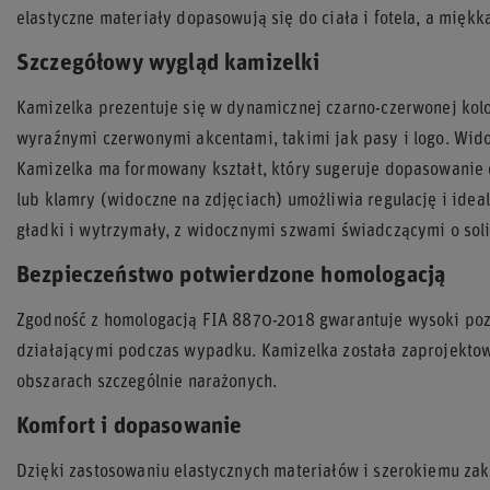
elastyczne materiały dopasowują się do ciała i fotela, a mięk
Szczegółowy wygląd kamizelki
Kamizelka prezentuje się w dynamicznej czarno-czerwonej kolor
wyraźnymi czerwonymi akcentami, takimi jak pasy i logo. Widoc
Kamizelka ma formowany kształt, który sugeruje dopasowanie d
lub klamry (widoczne na zdjęciach) umożliwia regulację i ide
gładki i wytrzymały, z widocznymi szwami świadczącymi o so
Bezpieczeństwo potwierdzone homologacją
Zgodność z homologacją FIA 8870-2018 gwarantuje wysoki poz
działającymi podczas wypadku. Kamizelka została zaprojekto
obszarach szczególnie narażonych.
Komfort i dopasowanie
Dzięki zastosowaniu elastycznych materiałów i szerokiemu zak