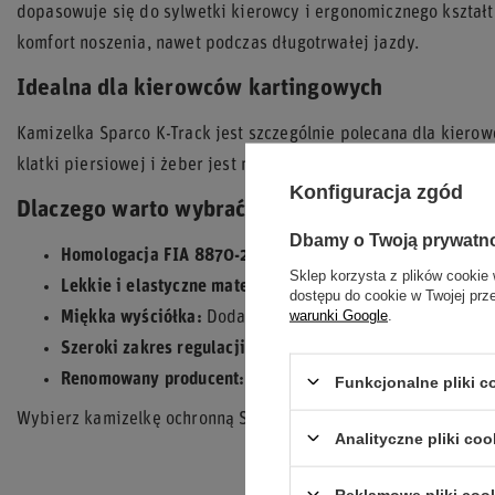
dopasowuje się do sylwetki kierowcy i ergonomicznego kształ
komfort noszenia, nawet podczas długotrwałej jazdy.
Idealna dla kierowców kartingowych
Kamizelka Sparco K-Track jest szczególnie polecana dla kier
klatki piersiowej i żeber jest niezwykle ważna z uwagi na spec
Konfiguracja zgód
Dlaczego warto wybrać kamizelkę Sparco K-Tra
Dbamy o Twoją prywatn
Homologacja FIA 8870-2018:
Najwyższy standard bezpi
Sklep korzysta z plików cookie 
Lekkie i elastyczne materiały:
Komfort i swoboda ruchów
dostępu do cookie w Twojej prz
warunki Google
.
Miękka wyściółka:
Dodatkowy komfort podczas jazdy.
Szeroki zakres regulacji:
Idealne dopasowanie do każdeg
Renomowany producent:
Gwarancja jakości od Sparco.
Funkcjonalne pliki 
Wybierz kamizelkę ochronną Sparco K-Track i poczuj pewność i
Analityczne pliki coo
Reklamowe pliki coo