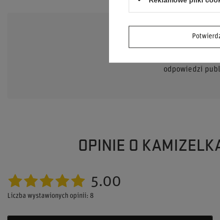
Potwier
POTRZEB
Zadaj pytanie a
odpowiedzi publi
OPINIE O KAMIZEL
5.00
Liczba wystawionych opinii: 8