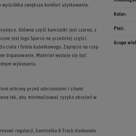
Homologa
ka wyściółka zwiększa komfort użytkowania.
Kolor
Płeć
ystyce. Główna część kamizelki jest czarna, z
zne jest logo Sparco na przedniej części.
Grupa wi
o ciała i fotela kubełkowego. Zapięcie na rzep
alne dopasowanie. Materiał wydaje się być
lidnym wykonaniu.
iom ochrony przed uderzeniami i siłami
wana tak, aby minimalizować ryzyko obrażeń w
resowi regulacji, kamizelka K-Track doskonale