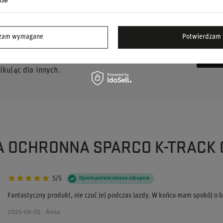
dzam wymagane
Potwierdzam 
UJESZ POMOCY? MASZ PYTANIA?
ZA
 my odpowiemy niezwłocznie, najciekawsze pytania i
kując dla innych.
KA OCHRONNA SPARCO K-TRAC
5/5
Opinia potwierdzona zakupem
Fantastyczny produkt, nie czuć jej podczas jazdy. W końcu mam spokój o
2025-06-05
Anna