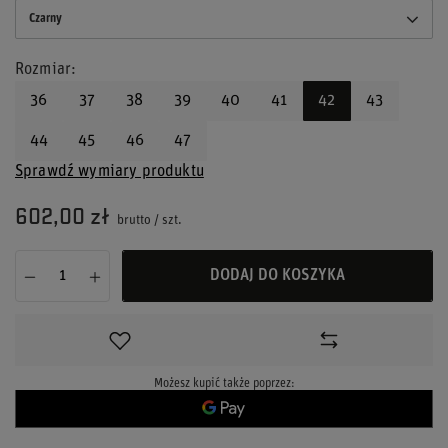
Czarny
Rozmiar
36
37
38
39
40
41
42
43
44
45
46
47
Sprawdź wymiary produktu
602,00 zł
brutto
/
szt.
DODAJ DO KOSZYKA
Możesz kupić także poprzez: