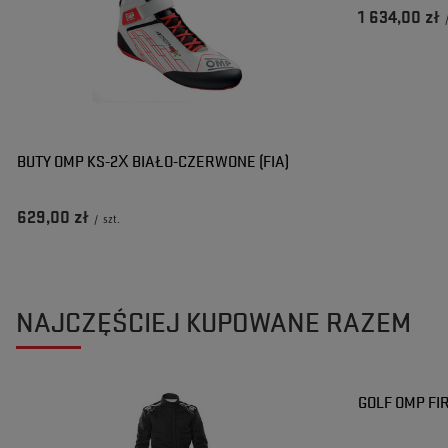
1 634,00 zł
BUTY OMP KS-2X BIAŁO-CZERWONE (FIA)
629,00 zł
/
szt.
NAJCZĘŚCIEJ KUPOWANE RAZEM
GOLF OMP FI