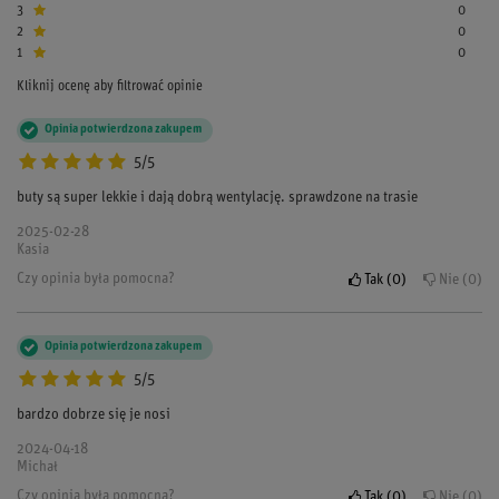
3
0
2
0
1
0
Kliknij ocenę aby filtrować opinie
Opinia potwierdzona zakupem
5/5
buty są super lekkie i dają dobrą wentylację. sprawdzone na trasie
2025-02-28
Kasia
Czy opinia była pomocna?
Tak
0
Nie
0
Opinia potwierdzona zakupem
5/5
bardzo dobrze się je nosi
2024-04-18
Michał
Czy opinia była pomocna?
Tak
0
Nie
0