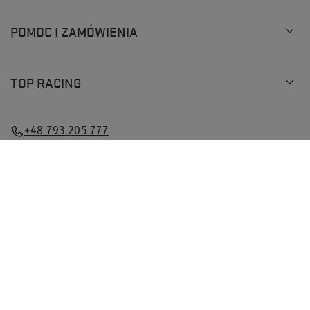
POMOC I ZAMÓWIENIA
TOP RACING
+48 793 205 777
info@topracingshop.pl
Top Racing Shop Sp. z o.o.
,
Powstańców Śląskich 127
,
01-355
Warszawa
W sklepie prezentujemy ceny brutto (z VAT).
Stawki VAT dla konsumentów z kraju:
Polska
.