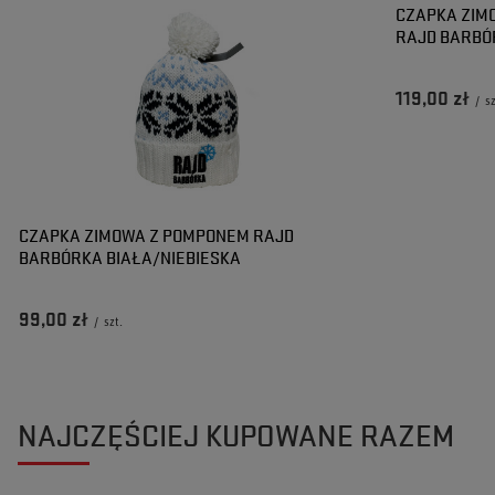
CZAPKA ZIM
RAJD BARBÓ
119,00 zł
/
sz
CZAPKA ZIMOWA Z POMPONEM RAJD
BARBÓRKA BIAŁA/NIEBIESKA
99,00 zł
/
szt.
NAJCZĘŚCIEJ KUPOWANE RAZEM