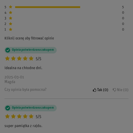
5
5
4
0
3
0
2
0
1
0
Kliknij ocenę aby filtrować opinie
Opinia potwierdzona zakupem
5/5
idealna na chłodne dni.
2025-03-01
Magda
Czy opinia była pomocna?
Tak
0
Nie
0
Opinia potwierdzona zakupem
5/5
super pamiątka z rajdu.