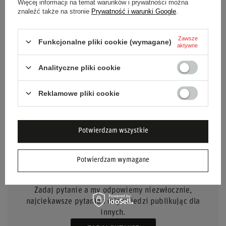
Więcej informacji na temat warunków i prywatności można
znaleźć także na stronie
Prywatność i warunki Google
.
Marka
Rajd Barbórka
Kolor
Czerwony
Biały
Zawsze
Funkcjonalne pliki cookie (wymagane)
aktywne
Płeć
Unisex
Analityczne pliki cookie
Materiał
Akryl
Reklamowe pliki cookie
Potwierdzam wszystkie
POTRZEBUJESZ POMOCY? MASZ
Potwierdzam wymagane
PYTANIA?
Zadaj pytanie a my odpowiemy niezwłocznie,
najciekawsze pytania i odpowiedzi publikując dla
innych.