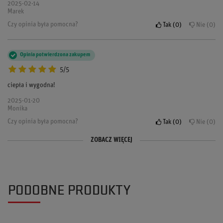
2025-02-14
Marek
Czy opinia była pomocna?
Tak
0
Nie
0
Opinia potwierdzona zakupem
5/5
ciepła i wygodna!
2025-01-20
Monika
Czy opinia była pomocna?
Tak
0
Nie
0
ZOBACZ WIĘCEJ
Opinia potwierdzona zakupem
Opinia potwierdzona zakupem
5/5
5/5
bardzo fajna fajnie się prezentuje. polecam każdemu kibicowi barbórki
bardzo ją lubię!
PODOBNE PRODUKTY
2024-12-10
2024-12-03
Kamil
Justyna
Czy opinia była pomocna?
Czy opinia była pomocna?
Tak
Tak
0
0
Nie
Nie
0
0