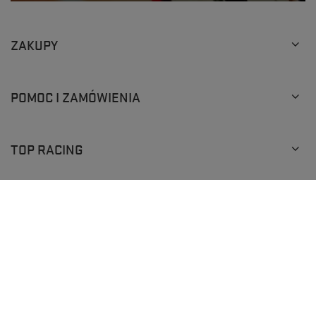
ZAKUPY
POMOC I ZAMÓWIENIA
TOP RACING
+48 793 205 777
info@topracingshop.pl
Top Racing Shop Sp. z o.o.
,
Powstańców Śląskich 127
,
01-355
Warszawa