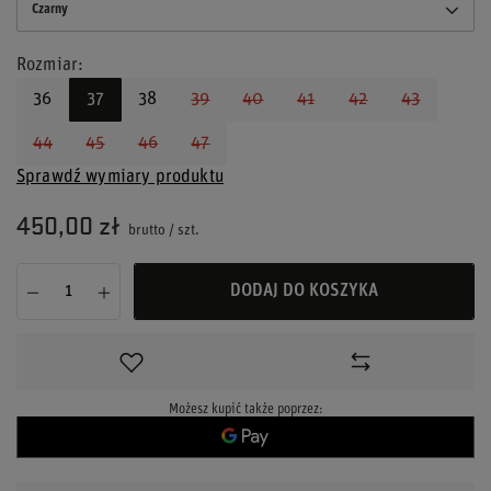
Czarny
Rozmiar
36
37
38
39
40
41
42
43
44
45
46
47
Sprawdź wymiary produktu
450,00 zł
brutto
/
szt.
DODAJ DO KOSZYKA
Możesz kupić także poprzez: