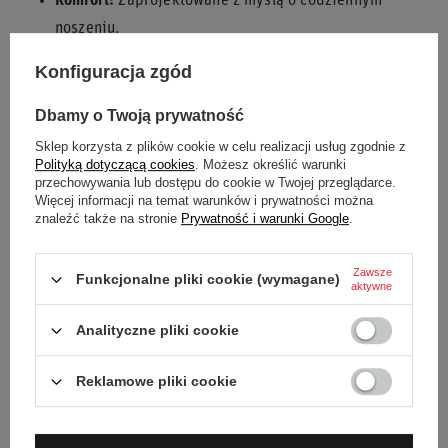
Komfort:
Zaprojektowane z myślą o codziennym
noszeniu.
Jakość:
Wykonane przez renomowanego producenta.
Konfiguracja zgód
Wszechstronność:
Idealne do wielu codziennych
stylizacji.
Dbamy o Twoją prywatność
Sklep korzysta z plików cookie w celu realizacji usług zgodnie z
Poczuj ducha sportów motorowych z butami
Sparco S-DRIVE
Polityką dotyczącą cookies
. Możesz określić warunki
MID czarne
!
przechowywania lub dostępu do cookie w Twojej przeglądarce.
Więcej informacji na temat warunków i prywatności można
znaleźć także na stronie
Prywatność i warunki Google
.
Stan
Nowy
Zawsze
Funkcjonalne pliki cookie (wymagane)
aktywne
Płeć
Męskie
Unisex
Analityczne pliki cookie
Kategoria
Buty
Reklamowe pliki cookie
Homologacja
Bez homologacji