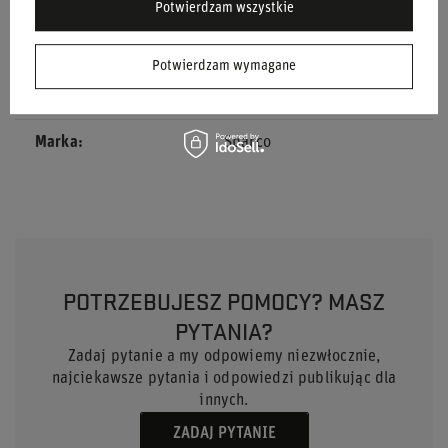
Kolor
Czarny
Potwierdzam wszystkie
Grupa wiekowa
Dorośli
Potwierdzam wymagane
Materiał
Inny
Marka
Sparco
POTRZEBUJESZ POMOCY? MASZ
PYTANIA?
Zadaj pytanie a my odpowiemy niezwłocznie,
najciekawsze pytania i odpowiedzi publikując dla
innych.
ZADAJ PYTANIE