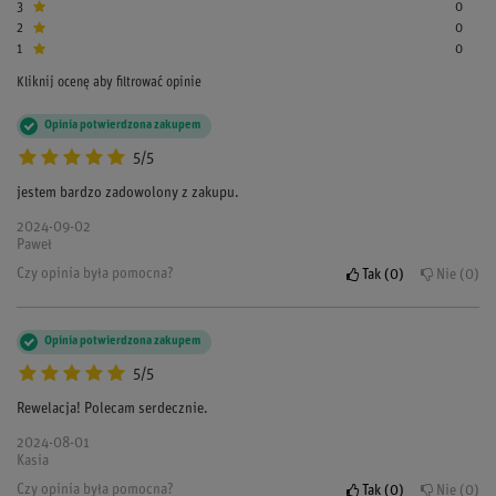
3
0
2
0
1
0
Kliknij ocenę aby filtrować opinie
Opinia potwierdzona zakupem
5/5
jestem bardzo zadowolony z zakupu.
2024-09-02
Paweł
Czy opinia była pomocna?
Tak
0
Nie
0
Opinia potwierdzona zakupem
5/5
Rewelacja! Polecam serdecznie.
2024-08-01
Kasia
Czy opinia była pomocna?
Tak
0
Nie
0