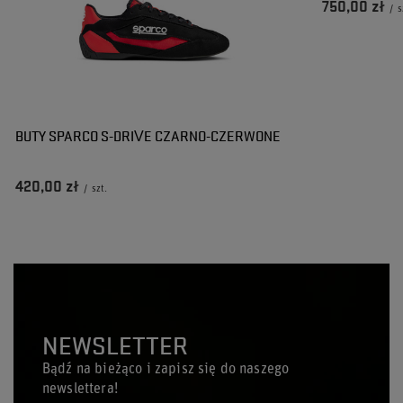
750,00 zł
/
s
BUTY SPARCO S-DRIVE CZARNO-CZERWONE
420,00 zł
/
szt.
NEWSLETTER
Bądź na bieżąco i zapisz się do naszego
newslettera!