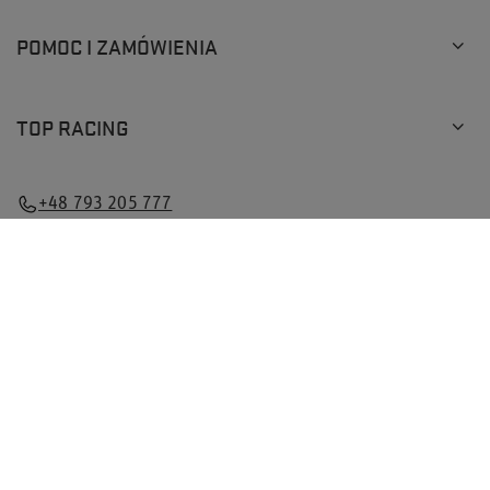
POMOC I ZAMÓWIENIA
TOP RACING
+48 793 205 777
info@topracingshop.pl
Top Racing Shop Sp. z o.o.
,
Powstańców Śląskich 127
,
01-355
Warszawa
W sklepie prezentujemy ceny brutto (z VAT).
Stawki VAT dla konsumentów z kraju:
Polska
.