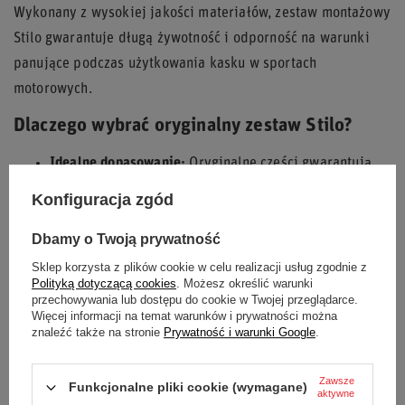
Wykonany z wysokiej jakości materiałów, zestaw montażowy
Stilo gwarantuje długą żywotność i odporność na warunki
panujące podczas użytkowania kasku w sportach
motorowych.
Dlaczego wybrać oryginalny zestaw Stilo?
Idealne dopasowanie:
Oryginalne części gwarantują
perfekcyjne pasowanie do kasków Stilo ST5.
Konfiguracja zgód
Trwałość:
Wykonanie z solidnych materiałów zapewnia
Dbamy o Twoją prywatność
długotrwałe użytkowanie.
Bezpieczeństwo:
Prawidłowy montaż kluczowych
Sklep korzysta z plików cookie w celu realizacji usług zgodnie z
Polityką dotyczącą cookies
. Możesz określić warunki
elementów kasku ma wpływ na bezpieczeństwo
przechowywania lub dostępu do cookie w Twojej przeglądarce.
użytkowania.
Więcej informacji na temat warunków i prywatności można
znaleźć także na stronie
Prywatność i warunki Google
.
Kompletność:
Zestaw zawiera wszystkie niezbędne
elementy do montażu.
Zawsze
Funkcjonalne pliki cookie (wymagane)
aktywne
Zadbaj o swój kask Stilo ST5 z oryginalnym zestawem