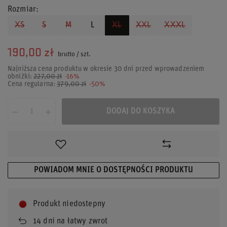
Rozmiar
XS
S
M
L
XL
XXL
XXXL
190,00 zł
brutto
/
szt.
Najniższa cena produktu w okresie 30 dni przed wprowadzeniem
obniżki:
227,00 zł
-16%
Cena regularna:
379,00 zł
-50%
DODAJ DO KOSZYKA
POWIADOM MNIE O DOSTĘPNOŚCI PRODUKTU
Produkt niedostepny
14
dni na łatwy zwrot