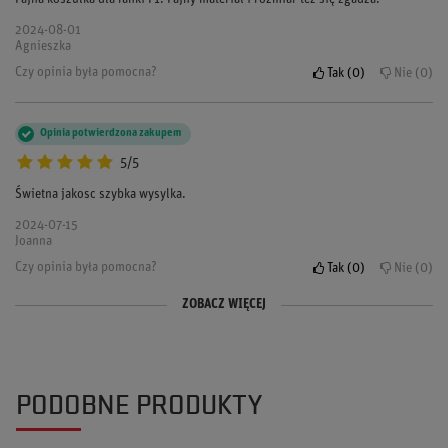
2024-08-01
Agnieszka
Czy opinia była pomocna?
Tak
0
Nie
0
Opinia potwierdzona zakupem
5/5
Świetna jakosc szybka wysylka.
2024-07-15
Joanna
Czy opinia była pomocna?
Tak
0
Nie
0
ZOBACZ WIĘCEJ
Opinia potwierdzona zakupem
Opinia potwierdzona zakupem
5/5
5/5
koszulka świetna, bardzo wygodna i fajnie leży
Super jakość materiału i nadruku. Naprawdę polecam, wygląda jeszcze
lepiej niż na zdjęciach.
PODOBNE PRODUKTY
2024-06-12
Natalia
2024-05-20
Ewa
Czy opinia była pomocna?
Tak
0
Nie
0