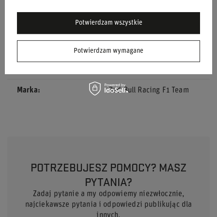
Grupa wiekowa
Dorośli
Potwierdzam wszystkie
Kierowca
Sergio Pérez
Potwierdzam wymagane
Materiał
Inny
Marka
Red Bull Racing F1 Team
POTRZEBUJESZ POMOCY? MASZ
PYTANIA?
Zadaj pytanie a my odpowiemy niezwłocznie,
najciekawsze pytania i odpowiedzi publikując dla
innych.