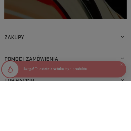
ZAKUPY
POMOC I ZAMÓWIENIA
×
Uwaga! To
ostatnia sztuka
tego produktu
TOP RACING
+48 793 205 777
info@topracingshop.pl
Top Racing Shop Sp. z o.o.
,
Powstańców Śląskich 127
,
01-355
Warszawa