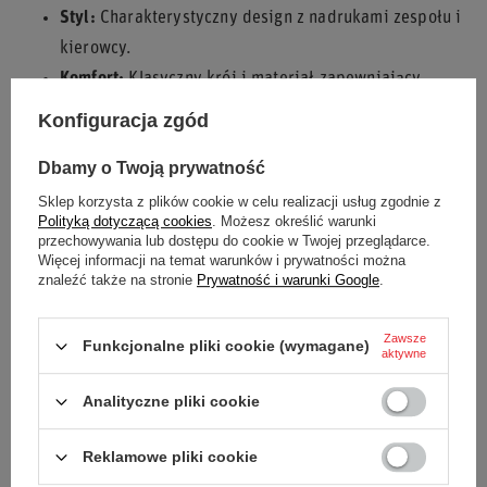
Styl:
Charakterystyczny design z nadrukami zespołu i
kierowcy.
Komfort:
Klasyczny krój i materiał zapewniający
wygodę.
Konfiguracja zgód
Wsparcie:
Pokaż swoje kibicowanie Sergio Perezowi i
Dbamy o Twoją prywatność
zespołowi.
Sklep korzysta z plików cookie w celu realizacji usług zgodnie z
Poczuj emocje Formuły 1 z T-shirtem damskim Sergio Perez
Polityką dotyczącą cookies
. Możesz określić warunki
Team Red Bull Racing 2024!
przechowywania lub dostępu do cookie w Twojej przeglądarce.
Więcej informacji na temat warunków i prywatności można
znaleźć także na stronie
Prywatność i warunki Google
.
Stan
Nowy
Zawsze
Funkcjonalne pliki cookie (wymagane)
aktywne
Płeć
Damskie
Analityczne pliki cookie
Kategoria
Koszulki t-shirt
Reklamowe pliki cookie
Kolor
Granatowy