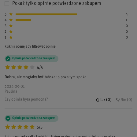
Pokaż tylko opinie potwierdzone zakupem
5
4
4
1
3
0
2
0
1
0
Kliknij ocenę aby filtrować opinie
Opinia potwierdzona zakupem
4/5
Dobra, ale mogłaby być tańsza :p poza tym spoko
2024-09-01
Paulina
Czy opinia była pomocna?
Tak
0
Nie
0
Opinia potwierdzona zakupem
5/5
Fajna koszulka dla fanki F1. Fajny materiał i rozmiar też się zgadza.