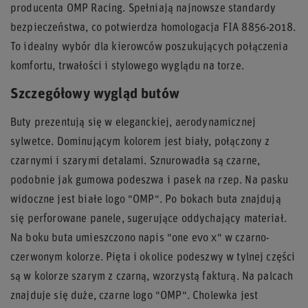
producenta OMP Racing. Spełniają najnowsze standardy
bezpieczeństwa, co potwierdza homologacja FIA 8856-2018.
To idealny wybór dla kierowców poszukujących połączenia
komfortu, trwałości i stylowego wyglądu na torze.
Szczegółowy wygląd butów
Buty prezentują się w eleganckiej, aerodynamicznej
sylwetce. Dominującym kolorem jest biały, połączony z
czarnymi i szarymi detalami. Sznurowadła są czarne,
podobnie jak gumowa podeszwa i pasek na rzep. Na pasku
widoczne jest białe logo "OMP". Po bokach buta znajdują
się perforowane panele, sugerujące oddychający materiał.
Na boku buta umieszczono napis "one evo x" w czarno-
czerwonym kolorze. Pięta i okolice podeszwy w tylnej części
są w kolorze szarym z czarną, wzorzystą fakturą. Na palcach
znajduje się duże, czarne logo "OMP". Cholewka jest