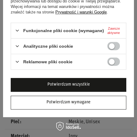
przechowywania lub dostępu do cookie w Twojej przeglądarce.
aerodynamiczna sylwetka.
Więcej informacji na temat warunków i prywatności można
znaleźć także na stronie
Prywatność i warunki Google
.
Wybierz buty OMP ONE EVO X MY24 i poczuj różnicę w
komforcie i bezpieczeństwie na torze!
Zawsze
Funkcjonalne pliki cookie (wymagane)
aktywne
Analityczne pliki cookie
Stan
Nowy
Reklamowe pliki cookie
Kategoria
Buty
Homologacja
Homologacja FIA
Potwierdzam wszystkie
Kolor
Biały
Potwierdzam wymagane
Grupa wiekowa
Dorośli
Płeć
Męskie
Unisex
Materiał
Inny