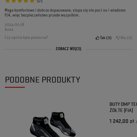
5/5
Mega komfortowe i dobrze dopasowane, stopa się nie poci no i wiadomo
FIA, więc bezpieczeństwo przede wszystkim.
2024-05-18
Anna
Czy opinia była pomocna?
Tak
0
Nie
0
ZOBACZ WIĘCEJ
Opinia potwierdzona zakupem
5/5
Super buty, wyglądają i leżą idealnie!
PODOBNE PRODUKTY
2024-03-10
Ewa
Czy opinia była pomocna?
Tak
0
Nie
0
BUTY OMP T
ŻÓŁTE (FIA)
1 242,00 zł