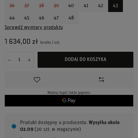
36
37
38
39
40
41
42
43
44
45
46
47
48
Sprawdź wymiary produktu
1 634,00 zł
brutto
/
szt.
DODAJ DO KOSZYKA
Możesz kupić także poprzez:
Produkt dostępny u producenta
Wysyłka
około
02.09
(20 szt. w magazynie)