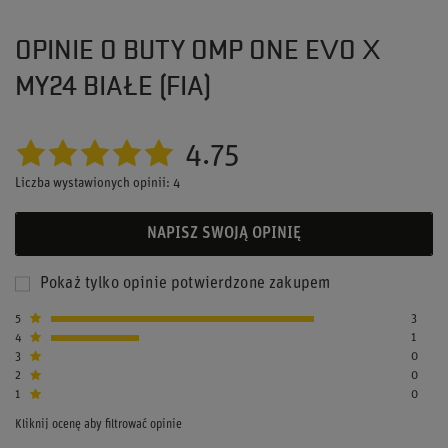
OPINIE O BUTY OMP ONE EVO X
MY24 BIAŁE (FIA)
4.75
Liczba wystawionych opinii: 4
NAPISZ SWOJĄ OPINIĘ
Pokaż tylko opinie potwierdzone zakupem
5
3
4
1
3
0
2
0
1
0
Kliknij ocenę aby filtrować opinie