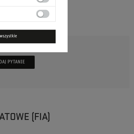
wszystkie
DAJ PYTANIE
ATOWE (FIA)