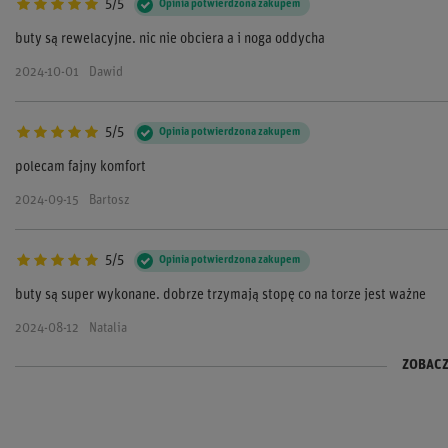
5/5
Opinia potwierdzona zakupem
buty są rewelacyjne. nic nie obciera a i noga oddycha
2024-10-01
Dawid
5/5
Opinia potwierdzona zakupem
polecam fajny komfort
2024-09-15
Bartosz
5/5
Opinia potwierdzona zakupem
buty są super wykonane. dobrze trzymają stopę co na torze jest ważne
2024-08-12
Natalia
ZOBACZ
5/5
5/5
Opinia potwierdzona zakupem
Opinia potwierdzona zakupem
Świetne buty wygodne i bezpieczne
te buty to petarda noga dobrze lezy a nienazwany produkt lekki i wygod
2024-07-05
2024-06-20
Monika
Kacper