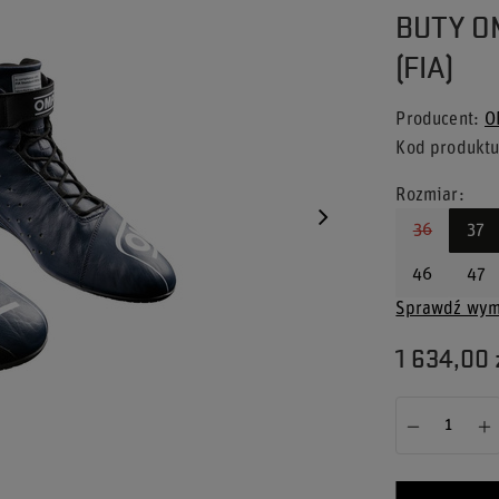
BUTY O
(FIA)
Producent
O
Kod produkt
Rozmiar
36
37
46
47
Sprawdź wym
1 634,00 