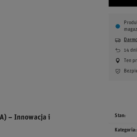
Produ
magaz
Darmo
14
dni
Ten p
Bezpi
Stan
) – Innowacja i
Kategoria