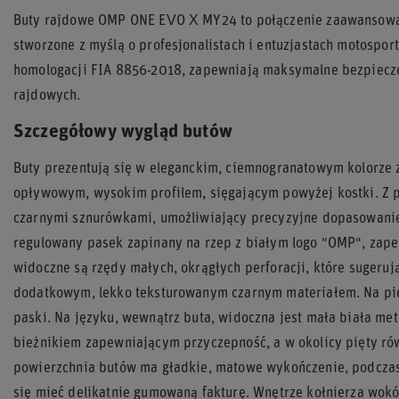
Buty rajdowe OMP ONE EVO X MY24 to połączenie zaawansowane
stworzone z myślą o profesjonalistach i entuzjastach motospo
homologacji FIA 8856-2018, zapewniają maksymalne bezpiecz
rajdowych.
Szczegółowy wygląd butów
Buty prezentują się w eleganckim, ciemnogranatowym kolorze 
opływowym, wysokim profilem, sięgającym powyżej kostki. Z 
czarnymi sznurówkami, umożliwiający precyzyjne dopasowanie 
regulowany pasek zapinany na rzep z białym logo "OMP", zap
widoczne są rzędy małych, okrągłych perforacji, które sugeruj
dodatkowym, lekko teksturowanym czarnym materiałem. Na pię
paski. Na języku, wewnątrz buta, widoczna jest mała biała me
bieżnikiem zapewniającym przyczepność, a w okolicy pięty ró
powierzchnia butów ma gładkie, matowe wykończenie, podczas
się mieć delikatnie gumowaną fakturę. Wnętrze kołnierza wokó