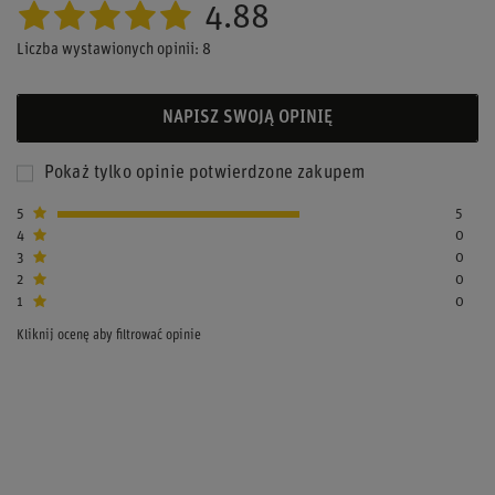
4.88
Liczba wystawionych opinii: 8
NAPISZ SWOJĄ OPINIĘ
Pokaż tylko opinie potwierdzone zakupem
5
5
4
0
3
0
2
0
1
0
Kliknij ocenę aby filtrować opinie