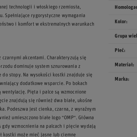
j technologii i włoskiego rzemiosła,
Homologa
rtu. Spełniające rygorystyczne wymagania
Kolor
eństwo i komfort w ekstremalnych warunkach
Grupa wi
Płeć
z czarnymi akcentami. Charakteryzują się
Materiał
przodu dominuje system sznurowania z
do stopy. Na wysokości kostki znajduje się
Marka
ewniający dodatkowe wsparcie. Po bokach
ą wentylację. Pięta i palce są wzmocnione
cie znajdują się również dwa białe, ukośne
tka. Podeszwa jest cienka, czarna, z wyraźnym
wnież umieszczono białe logo "OMP". Główna
 gdy wzmocnienia na palcach i pięcie wydają
ł kostki może mieć jasne lub ciemne