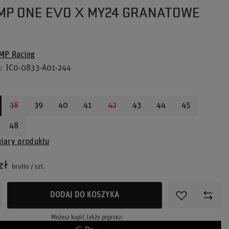
MP ONE EVO X MY24 GRANATOWE
MP Racing
u
IC0-0833-A01-244
38
39
40
41
42
43
44
45
48
iary produktu
zł
brutto
/
szt.
DODAJ DO KOSZYKA
Możesz kupić także poprzez: