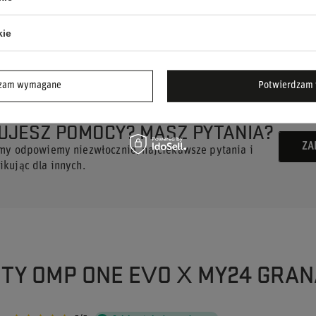
ierownicą.
kie
dzam wymagane
Potwierdzam 
UJESZ POMOCY? MASZ PYTANIA?
ZA
 my odpowiemy niezwłocznie, najciekawsze pytania i
kując dla innych.
UTY OMP ONE EVO X MY24 GRAN