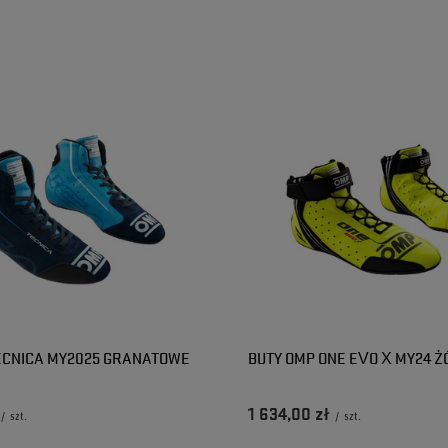
ECNICA MY2025 GRANATOWE
BUTY OMP ONE EVO X MY24 ŻÓ
1 634,00 zł
/
szt.
/
szt.