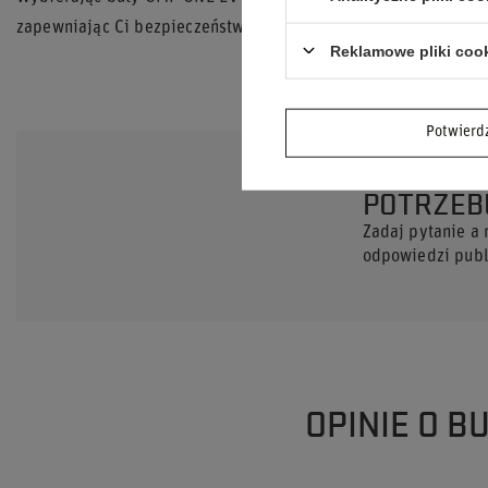
zapewniając Ci bezpieczeństwo, komfort i pewność siebie za k
Reklamowe pliki coo
Potwier
POTRZEB
Zadaj pytanie a
odpowiedzi publi
OPINIE O B