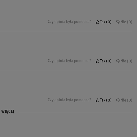
Czy opinia była pomocna?
Tak
0
Nie
0
Czy opinia była pomocna?
Tak
0
Nie
0
Czy opinia była pomocna?
Tak
0
Nie
0
 WIĘCEJ
ny bardzo polecam
Czy opinia była pomocna?
Czy opinia była pomocna?
Tak
Tak
0
0
Nie
Nie
0
0