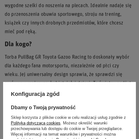
wygodne szelki do noszenia na plecach. Idealnie nadaje się
do przenoszenia obuwia sportowego, stroju na trening,
książek czy innych drobnych przedmiotów, które chcesz
mieć pod ręką.
Dla kogo?
Torba PullBag GR Toyota Gazoo Racing to doskonały wybór
dla każdego fana motorsportu, niezależnie od płci czy
wieku. Jej uniwersalny design sprawia, że sprawdzi się
zarówno u mężczyzn, kobiet, jak i dzieci. To świetny gadżet
na co dzień, który podkreśli Twoją pasję do zespołu Toyota
Konfiguracja zgód
Gazoo Racing.
Dbamy o Twoją prywatność
Dlaczego warto wybrać tę torbę?
Sklep korzysta z plików cookie w celu realizacji usług zgodnie z
Polityką dotyczącą cookies
. Możesz określić warunki
Oficjalny produkt:
Pochodzi z oficjalnej kolekcji
przechowywania lub dostępu do cookie w Twojej przeglądarce.
Więcej informacji na temat warunków i prywatności można
lifestyle Toyota Gazoo Racing.