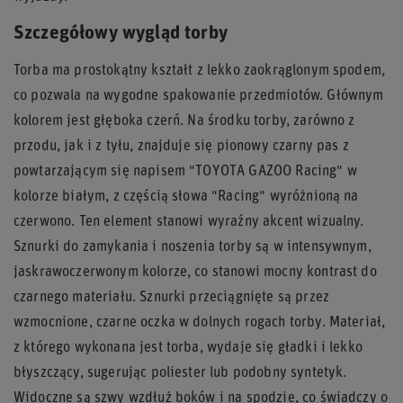
Szczegółowy wygląd torby
Torba ma prostokątny kształt z lekko zaokrąglonym spodem,
co pozwala na wygodne spakowanie przedmiotów. Głównym
kolorem jest głęboka czerń. Na środku torby, zarówno z
przodu, jak i z tyłu, znajduje się pionowy czarny pas z
powtarzającym się napisem "TOYOTA GAZOO Racing" w
kolorze białym, z częścią słowa "Racing" wyróżnioną na
czerwono. Ten element stanowi wyraźny akcent wizualny.
Sznurki do zamykania i noszenia torby są w intensywnym,
jaskrawoczerwonym kolorze, co stanowi mocny kontrast do
czarnego materiału. Sznurki przeciągnięte są przez
wzmocnione, czarne oczka w dolnych rogach torby. Materiał,
z którego wykonana jest torba, wydaje się gładki i lekko
błyszczący, sugerując poliester lub podobny syntetyk.
Widoczne są szwy wzdłuż boków i na spodzie, co świadczy o