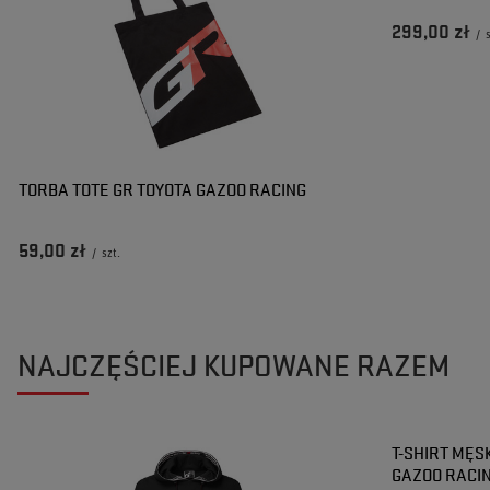
299,00 zł
/
TORBA TOTE GR TOYOTA GAZOO RACING
59,00 zł
/
szt.
NAJCZĘŚCIEJ KUPOWANE RAZEM
T-SHIRT MĘS
GAZOO RACI