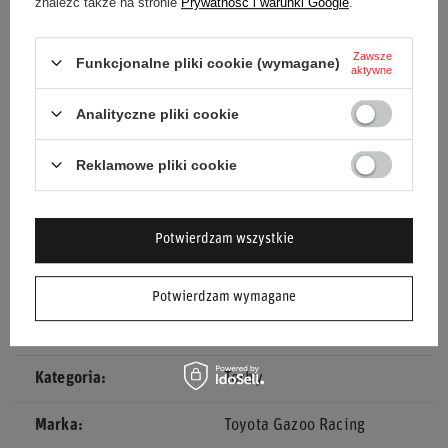
znaleźć także na stronie
Prywatność i warunki Google
.
Wytrzymałe materiały:
Wykonana z solidnego
poliestru.
Zawsze
Funkcjonalne pliki cookie (wymagane)
Praktyczne rozwiązanie:
Idealna do przenoszenia
aktywne
drobiazgów.
Analityczne pliki cookie
Stylowy design:
Charakterystyczne kolory i logo
zespołu.
Reklamowe pliki cookie
Uniwersalność:
Dla każdego fana motorsportu.
Poczuj ducha wyścigów każdego dnia z Torbą PullBag GR
Potwierdzam wszystkie
Toyota Gazoo Racing!
Potwierdzam wymagane
Stan
Nowy
Kategoria
Torby
Marka
Toyota Gazoo Racing