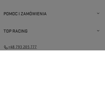
POMOC I ZAMÓWIENIA
TOP RACING
×
Uwaga! To
ostatnia sztuka
tego produktu
+48 793 205 777
info@topracingshop.pl
Top Racing Shop Sp. z o.o.
,
Powstańców Śląskich 127
,
01-355
Warszawa
W sklepie prezentujemy ceny brutto (z VAT).
Stawki VAT dla konsumentów z kraju:
Polska
.