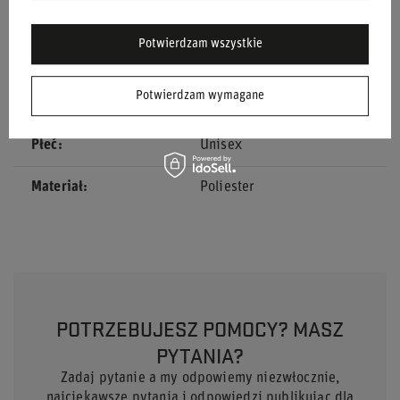
Kolor
Granatowy
Potwierdzam wszystkie
Grupa wiekowa
Dorośli
Potwierdzam wymagane
Marka
Williams F1
Płeć
Unisex
Materiał
Poliester
POTRZEBUJESZ POMOCY? MASZ
PYTANIA?
Zadaj pytanie a my odpowiemy niezwłocznie,
najciekawsze pytania i odpowiedzi publikując dla