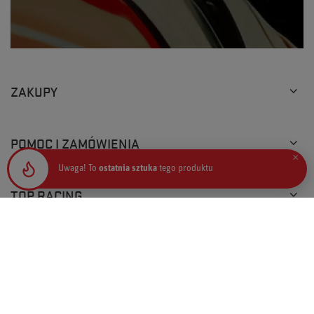
ZAKUPY
POMOC I ZAMÓWIENIA
×
Uwaga! To
ostatnia sztuka
tego produktu
TOP RACING
+48 793 205 777
info@topracingshop.pl
Top Racing Shop Sp. z o.o.
,
Powstańców Śląskich 127
,
01-355
Warszawa