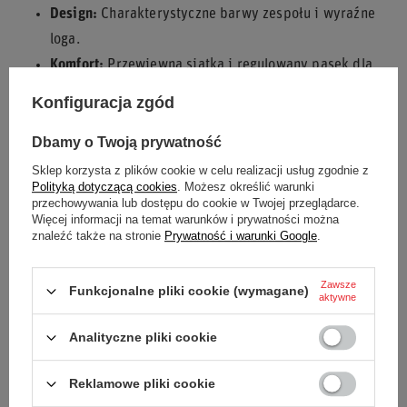
Design:
Charakterystyczne barwy zespołu i wyraźne
loga.
Komfort:
Przewiewna siatka i regulowany pasek dla
idealnego dopasowania.
Konfiguracja zgód
Styl:
Klasyczny kształt trucker, idealny na co dzień i
Dbamy o Twoją prywatność
na tor.
Sklep korzysta z plików cookie w celu realizacji usług zgodnie z
Poczuj ducha Williams Racing z czapką z daszkiem Pitlane
Polityką dotyczącą cookies
. Możesz określić warunki
2025!
przechowywania lub dostępu do cookie w Twojej przeglądarce.
Więcej informacji na temat warunków i prywatności można
znaleźć także na stronie
Prywatność i warunki Google
.
Podmiot odpowiedzialny za
stichd sportmerchandising
Zawsze
Funkcjonalne pliki cookie (wymagane)
ten produkt na terenie UE
B.V.
Więcej
aktywne
Analityczne pliki cookie
Stan
Nowy
Reklamowe pliki cookie
Kategoria
Czapki baseballowe