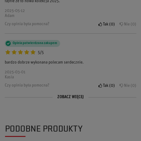
fajnie ze to nowa kolekcja 2025.
2025-05-12
Adam
Czy opinia była pomocna?
Tak
0
Nie
0
Opinia potwierdzona zakupem
5/5
bardzo dobrze wykonana polecam serdecznie.
2025-03-01
Kasia
Czy opinia była pomocna?
Tak
0
Nie
0
ZOBACZ WIĘCEJ
Opinia potwierdzona zakupem
5/5
Super czapka idealna dla fana F1.
PODOBNE PRODUKTY
2025-01-20
Ewa
Czy opinia była pomocna?
Tak
0
Nie
0