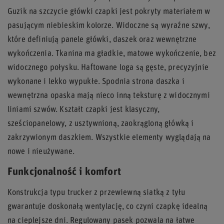
Guzik na szczycie główki czapki jest pokryty materiałem w
pasującym niebieskim kolorze. Widoczne są wyraźne szwy,
które definiują panele główki, daszek oraz wewnętrzne
wykończenia. Tkanina ma gładkie, matowe wykończenie, bez
widocznego połysku. Haftowane loga są gęste, precyzyjnie
wykonane i lekko wypukłe. Spodnia strona daszka i
wewnętrzna opaska mają nieco inną teksturę z widocznymi
liniami szwów. Kształt czapki jest klasyczny,
sześciopanelowy, z usztywnioną, zaokrągloną główką i
zakrzywionym daszkiem. Wszystkie elementy wyglądają na
nowe i nieużywane.
Funkcjonalność i komfort
Konstrukcja typu trucker z przewiewną siatką z tyłu
gwarantuje doskonałą wentylację, co czyni czapkę idealną
na cieplejsze dni. Regulowany pasek pozwala na łatwe