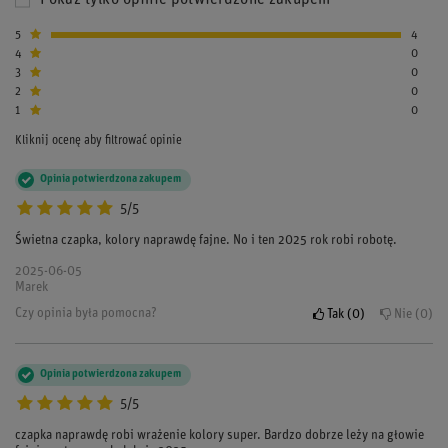
Pokaż tylko opinie potwierdzone zakupem
5
4
4
0
3
0
2
0
1
0
Kliknij ocenę aby filtrować opinie
Opinia potwierdzona zakupem
5/5
Świetna czapka, kolory naprawdę fajne. No i ten 2025 rok robi robotę.
2025-06-05
Marek
Czy opinia była pomocna?
Tak
0
Nie
0
Opinia potwierdzona zakupem
5/5
czapka naprawdę robi wrażenie kolory super. Bardzo dobrze leży na głowie