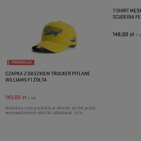
T-SHIRT MĘS
SCUDERIA FE
149,00 zł
/
s
PROMOCJA
CZAPKA Z DASZKIEM TRUCKER PITLANE
WILLIAMS F1 ŻÓŁTA
143,00 zł
/
szt.
Najniższa cena produktu w okresie 30 dni przed
wprowadzeniem obniżki:
179,00 zł
-20%