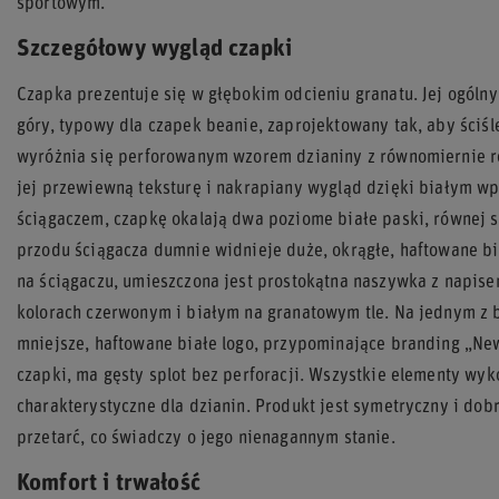
sportowym.
Szczegółowy wygląd czapki
Czapka prezentuje się w głębokim odcieniu granatu. Jej ogólny 
góry, typowy dla czapek beanie, zaprojektowany tak, aby ściśl
wyróżnia się perforowanym wzorem dzianiny z równomiernie 
jej przewiewną teksturę i nakrapiany wygląd dzięki białym w
ściągaczem, czapkę okalają dwa poziome białe paski, równej s
przodu ściągacza dumnie widnieje duże, okrągłe, haftowane białą
na ściągaczu, umieszczona jest prostokątna naszywka z napi
kolorach czerwonym i białym na granatowym tle. Na jednym z 
mniejsze, haftowane białe logo, przypominające branding „New
czapki, ma gęsty splot bez perforacji. Wszystkie elementy wyk
charakterystyczne dla dzianin. Produkt jest symetryczny i do
przetarć, co świadczy o jego nienagannym stanie.
Komfort i trwałość