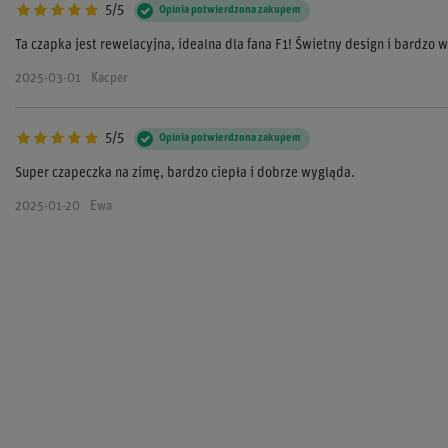
5/5
Opinia potwierdzona zakupem
Ta czapka jest rewelacyjna, idealna dla fana F1! Świetny design i bardzo 
2025-03-01
Kacper
5/5
Opinia potwierdzona zakupem
Super czapeczka na zimę, bardzo ciepła i dobrze wygląda.
2025-01-20
Ewa