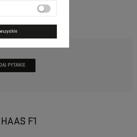
wszystkie
DAJ PYTANIE
 HAAS F1