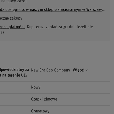
 na łatwy zwrot
Sprawdź dostępność w naszym sklepie stacjonarnym w Warszawie
eczne zakupy
zone płatności
. Kup teraz, zapłać za 30 dni, jeżeli nie
isz
dpowiedzialny za
New Era Cap Company
Więcej
t na terenie UE
Nowy
Czapki zimowe
Granatowy