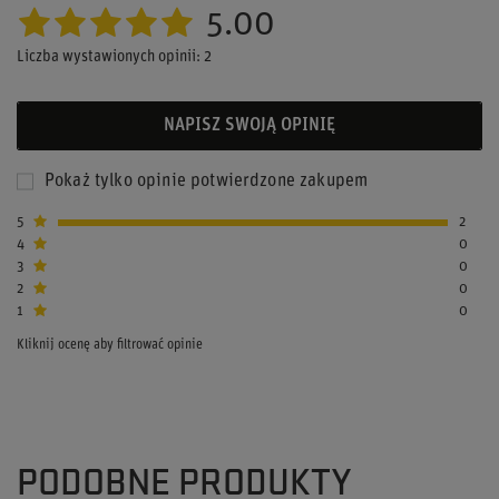
5.00
Liczba wystawionych opinii: 2
NAPISZ SWOJĄ OPINIĘ
Pokaż tylko opinie potwierdzone zakupem
5
2
4
0
3
0
2
0
1
0
Kliknij ocenę aby filtrować opinie
PODOBNE PRODUKTY