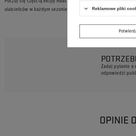
Poczuj się częścią ekipy Haas F1 Team z czapką zimową
Engin
Reklamowe pliki coo
ulubieńców w każdym sezonie!
Potwier
POTRZEB
Zadaj pytanie a
odpowiedzi publi
OPINIE 