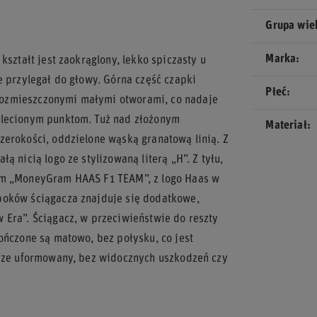
Grupa wi
Marka
kształt jest zaokrąglony, lekko spiczasty u
e przylegał do głowy. Górna część czapki
Płeć
rozmieszczonymi małymi otworami, co nadaje
plecionym punktom. Tuż nad złożonym
Materiał
zerokości, oddzielone wąską granatową linią. Z
 nicią logo ze stylizowaną literą „H”. Z tyłu,
sem „MoneyGram HAAS F1 TEAM”, z logo Haas w
boków ściągacza znajduje się dodatkowe,
 Era”. Ściągacz, w przeciwieństwie do reszty
ończone są matowo, bez połysku, co jest
brze uformowany, bez widocznych uszkodzeń czy