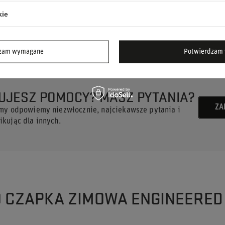
eered Haas F1 2025
i wspieraj swoich
kie
dzam wymagane
Potwierdzam 
UJESZ POMOCY? MASZ PYTANIA?
ZA
 my odpowiemy niezwłocznie, najciekawsze pytania i
kując dla innych.
O CZAPKA ZIMOWA ENGINEERED