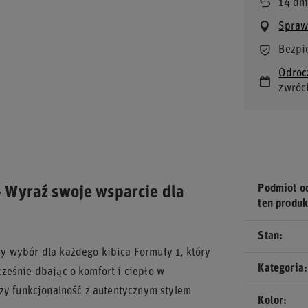
14
dni
Bezpi
Odroc
zwróc
Podmiot o
 Wyraź swoje wsparcie dla
ten produk
Stan
ny wybór dla każdego kibica Formuły 1, który
Kategoria
ześnie dbając o komfort i ciepło w
czy funkcjonalność z autentycznym stylem
Kolor