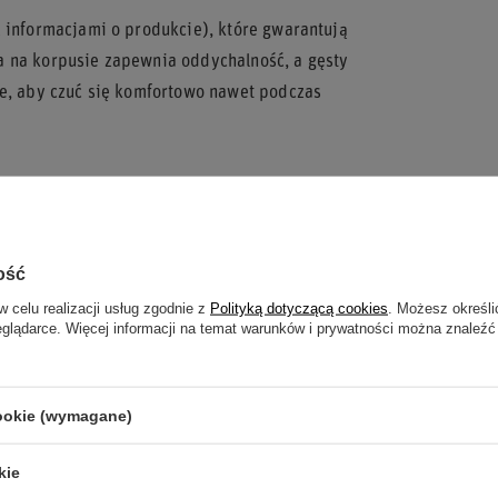
z informacjami o produkcie), które gwarantują
a na korpusie zapewnia oddychalność, a gęsty
ie, aby czuć się komfortowo nawet podczas
 z przodu, naszywka „MoneyGram HAAS F1 TEAM”
sportowy charakter. Dwa białe paski dodają
ość
w celu realizacji usług zgodnie z
Polityką dotyczącą cookies
. Możesz określi
eglądarce. Więcej informacji na temat warunków i prywatności można znaleźć
 2025.
ej ciepło i komfort.
cookie (wymagane)
e logotypy zespołu.
 czy zimowe spacery.
kie