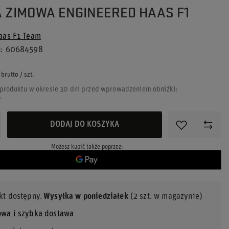
 ZIMOWA ENGINEERED HAAS F1
aas F1 Team
u
60684598
brutto
/
szt.
 produktu w okresie 30 dni przed wprowadzeniem obniżki:
%
DODAJ DO KOSZYKA
Możesz kupić także poprzez:
kt dostępny
Wysyłka
w poniedziałek
(2 szt. w magazynie)
wa i szybka dostawa