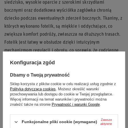
siedzisko, wysokie oparcie z szerokimi skrzydłami
bocznymi oraz dodatkowa wyściółka zagłówka chronią
dziecko podczas ewentualnych zderzeń bocznych. Tkaniny, z
których wykonano fotelik, są miękkie i oddychające, co
zwiększa komfort podróży, zwłaszcza na dłuższych trasach.
Fotelik jest łatwy w obsłudze dzięki intuicyjnym
mechanizmom regulacji i obrotu, co sprawia, że codzienne
użytkowanie jest prostsze dla rodziców.
Konfiguracja zgód
Dlaczego warto wybrać fotelik Sparco
Dbamy o Twoją prywatność
SK7000I?
Sklep korzysta z plików cookie w celu realizacji usług zgodnie z
Polityką dotyczącą cookies
. Możesz określić warunki
Wieloletnie użytkowanie:
Jeden fotelik na wiele lat,
przechowywania lub dostępu do cookie w Twojej przeglądarce.
Więcej informacji na temat warunków i prywatności można
dostosowujący się do rosnącego dziecka.
znaleźć także na stronie
Prywatność i warunki Google
.
Maksymalne bezpieczeństwo:
Spełnia normy ECE R129,
wyposażony w ISOFIX i 5-punktowe pasy.
Zawsze
Funkcjonalne pliki cookie (wymagane)
aktywne
Komfort i funkcjonalność:
Obrotowa baza, regulowany