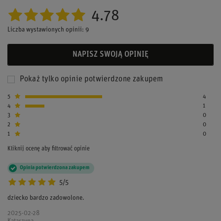
4.78
Liczba wystawionych opinii: 9
NAPISZ SWOJĄ OPINIĘ
Pokaż tylko opinie potwierdzone zakupem
5
4
4
1
3
0
2
0
1
0
Kliknij ocenę aby filtrować opinie
Opinia potwierdzona zakupem
5/5
dziecko bardzo zadowolone.
2025-02-28