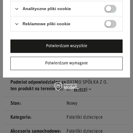
zagłówek i ergonomiczny design.
Analityczne pliki cookie
Styl i jakość:
Produkcja renomowanej marki Sparco,
znanej z wysokiej jakości akcesoriów
Reklamowe pliki cookie
motoryzacyjnych.
Wybierz fotelik Sparco SK7000I, aby zapewnić swojemu
Potwierdzam wszystkie
dziecku bezpieczeństwo, komfort i spokój ducha podczas
każdej podróży.
Potwierdzam wymagane
Podmiot odpowiedzialny za
OXIMO SPÓŁKA Z O.
ten produkt na terenie UE
O.
Więcej
Stan
Nowy
Kategoria
Foteliki dziecięce
Akcesoria samochodowe
Foteliki dziecięce