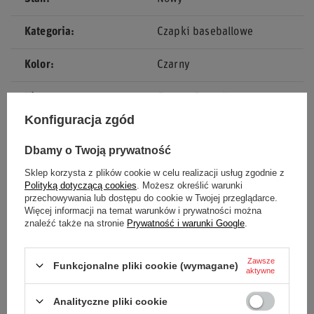
Kategoria
Czapki baseballowe
Kolor
Czarny
Kierowca
George Russell
Konfiguracja zgód
Grupa wiekowa
Dorośli
Dbamy o Twoją prywatność
Marka
Mercedes AMG Petronas F1
Sklep korzysta z plików cookie w celu realizacji usług zgodnie z
Team
Polityką dotyczącą cookies
. Możesz określić warunki
przechowywania lub dostępu do cookie w Twojej przeglądarce.
Więcej informacji na temat warunków i prywatności można
Płeć
Unisex
znaleźć także na stronie
Prywatność i warunki Google
.
Materiał
Poliester
Zawsze
Funkcjonalne pliki cookie (wymagane)
aktywne
Analityczne pliki cookie