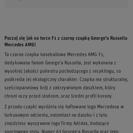
Poczuj się jak na torze F1 z czarną czapką George'a Russella
Mercedes AMG!
Ta czarna czapka baseballowa Mercedes AMG F1,
dedykowana fanom George'a Russella, jest wykonana z
wysokiej jakości poliestru pochodzącego z recyklingu, co
podkreśla jej ekologiczny charakter. Czapka ma strukturalny,
sześciopanelowy krój z zakrzywionym daszkiem, który
chroni oczy przed słońcem, oraz średni profil korony.
Z przodu czapki wyróżnia się haftowane logo Mercedesa w
turkusowym odcieniu, natomiast na daszku i z tyłu
znajdziesz wyszywane logo firmy Adidas, dodające
sportowego stylu. Numer 63 George'a Russella oraz jego