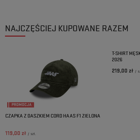
NAJCZĘŚCIEJ KUPOWANE RAZEM
T-SHIRT MĘS
2026
219,00 zł
/
s
PROMOCJA
CZAPKA Z DASZKIEM CORD HAAS F1 ZIELONA
119,00 zł
/
szt.