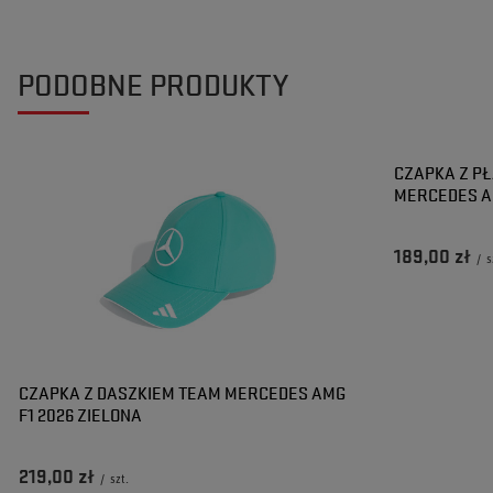
PODOBNE PRODUKTY
CZAPKA Z P
MERCEDES A
189,00 zł
/
s
CZAPKA Z DASZKIEM TEAM MERCEDES AMG
F1 2026 ZIELONA
219,00 zł
/
szt.