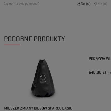
Czy opinia była pomocna?
Tak
0
Nie
0
PODOBNE PRODUKTY
POKRYWA WL
540,00 zł
/
s
MIESZEK ZMIANY BIEGÓW SPARCO BASIC