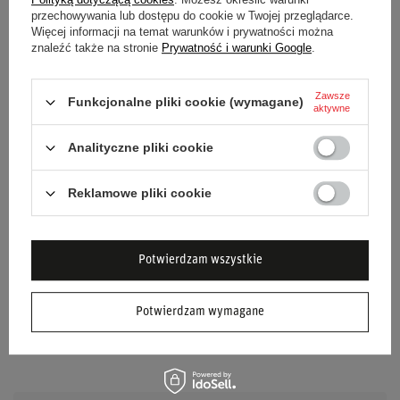
przechowywania lub dostępu do cookie w Twojej przeglądarce.
Więcej informacji na temat warunków i prywatności można
znaleźć także na stronie
Prywatność i warunki Google
.
Stan
Nowy
Kategoria
Akcesoria samochodowe
Zawsze
Funkcjonalne pliki cookie (wymagane)
aktywne
Akcesoria samochodowe
Gadżety samochodowe
Analityczne pliki cookie
Kolor
Srebrny
Reklamowe pliki cookie
Płeć
Unisex
Potwierdzam wszystkie
Marka
Sparco
Materiał
Aluminium
Potwierdzam wymagane