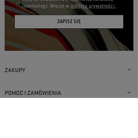
(marketing). Więcej w
polityce prywatności.
ZAPISZ SIĘ
ZAKUPY
×
84 os.
przegląda teraz nasz sklep
POMOC I ZAMÓWIENIA
TOP RACING
+48 793 205 777