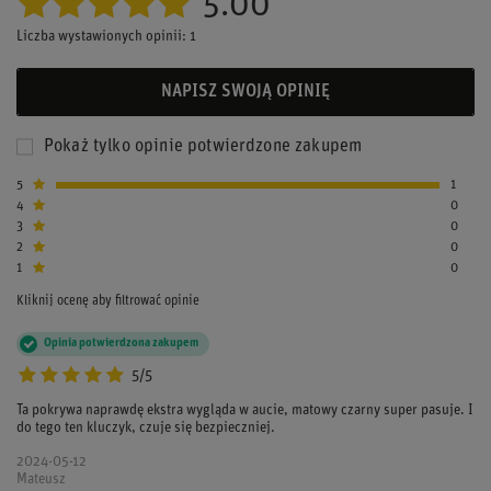
5.00
Liczba wystawionych opinii: 1
NAPISZ SWOJĄ OPINIĘ
Pokaż tylko opinie potwierdzone zakupem
5
1
4
0
3
0
2
0
1
0
Kliknij ocenę aby filtrować opinie
Opinia potwierdzona zakupem
5/5
Ta pokrywa naprawdę ekstra wygląda w aucie, matowy czarny super pasuje. I
do tego ten kluczyk, czuje się bezpieczniej.
2024-05-12
Mateusz