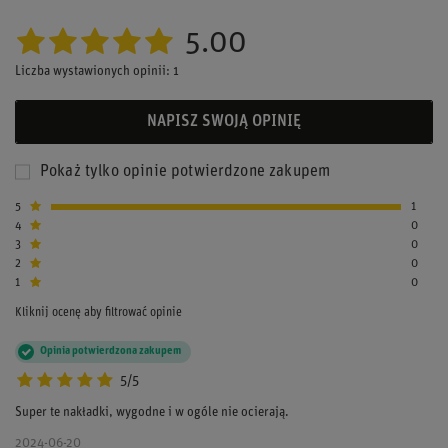
5.00
Liczba wystawionych opinii: 1
NAPISZ SWOJĄ OPINIĘ
Pokaż tylko opinie potwierdzone zakupem
5
1
4
0
3
0
2
0
1
0
Kliknij ocenę aby filtrować opinie
Opinia potwierdzona zakupem
5/5
Super te nakładki, wygodne i w ogóle nie ocierają.
2024-06-20