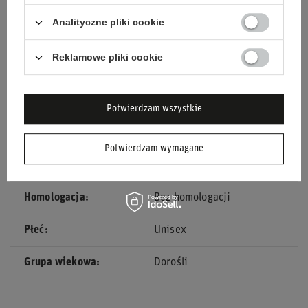
Stan
Nowy
Analityczne pliki cookie
Kategoria
Pasy bezpieczeństwa
Reklamowe pliki cookie
Akcesoria samochodowe
Pasy bezpieczeństwa
Marka
Sparco
Potwierdzam wszystkie
Kolor
Czarny
Potwierdzam wymagane
Materiał
Alcantara
Homologacja
Bez homologacji
Płeć
Unisex
Grupa wiekowa
Dorośli