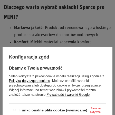
Dlaczego warto wybrać nakładki Sparco pro
MINI?
Markowa jakość:
Produkt od renomowanego włoskiego
producenta akcesoriów do sportów motorowych.
Komfort:
Miękki materiał zapewnia komfort
użytkowania i zapobiega otarciom.
Konfiguracja zgód
Wszechstronność:
Idealne do fotelików dziecięcych,
kierownicy czy hamulca ręcznego.
Dbamy o Twoją prywatność
Łatwość montażu:
Dzięki rzepom, montaż jest szybki i
Sklep korzysta z plików cookie w celu realizacji usług zgodnie z
prosty.
Polityką dotyczącą cookies
. Możesz określić warunki
przechowywania lub dostępu do cookie w Twojej przeglądarce.
Zapewnij sobie i swoim bliskim komfort i styl z nakładkami
Więcej informacji na temat warunków i prywatności można
na pasy Sparco pro MINI czarne!
znaleźć także na stronie
Prywatność i warunki Google
.
Zawsze
Funkcjonalne pliki cookie (wymagane)
aktywne