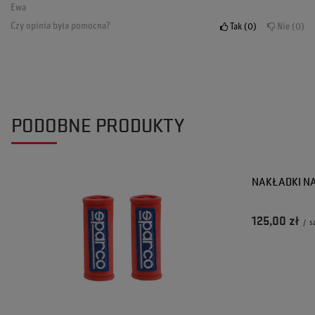
Ewa
Czy opinia była pomocna?
Tak
0
Nie
0
PODOBNE PRODUKTY
NAKŁADKI NA
125,00 zł
/
s