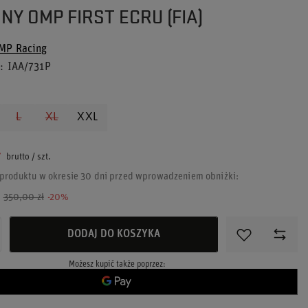
NY OMP FIRST ECRU (FIA)
MP Racing
u
IAA/731P
L
XL
XXL
ł
brutto
/
szt.
 produktu w okresie 30 dni przed wprowadzeniem obniżki:
:
350,00 zł
-20%
DODAJ DO KOSZYKA
Możesz kupić także poprzez: