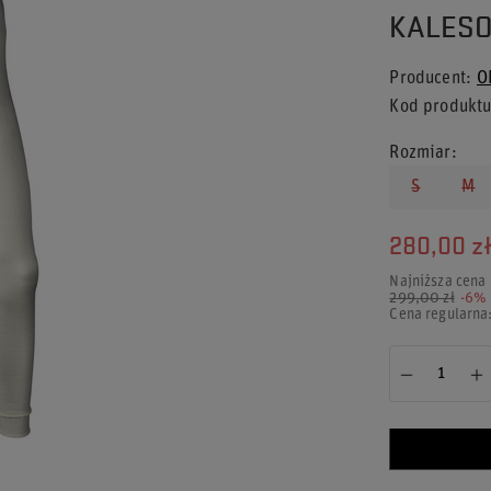
KALESO
Producent
O
Kod produkt
Rozmiar
S
M
280,00 z
Najniższa cena
299,00 zł
-6%
Cena regularna