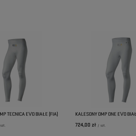
2024-05-20
2024-04-10
Kacper
Ewa
P TECNICA EVO BIAŁE (FIA)
KALESONY OMP ONE EVO BIAŁE
724,00 zł
szt.
/
szt.