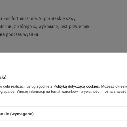
 komfort noszenia. Superpłaskie szwy
ateriał, z którego są wykonane, jest przyjemny
ała podczas wysiłku.
ych kierowców rajdowych, jak i amatorów,
dzieży z homologacją FIA. Doskonale sprawdzą
yscyplin, gdzie bezpieczeństwo i komfort są
ość
w celu realizacji usług zgodnie z
Polityką dotyczącą cookies
. Możesz określi
eglądarce. Więcej informacji na temat warunków i prywatności można znaleźć
materiał.
cookie (wymagane)
MP.