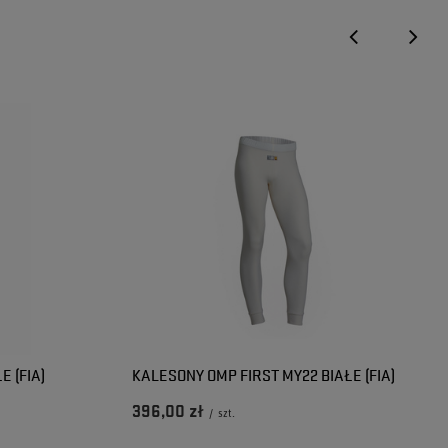
Czy opinia była pomocna?
Czy opinia była pomocna?
Tak
Tak
0
0
Nie
Nie
0
0
 (FIA)
KALESONY OMP FIRST MY22 BIAŁE (FIA)
396,00 zł
/
szt.