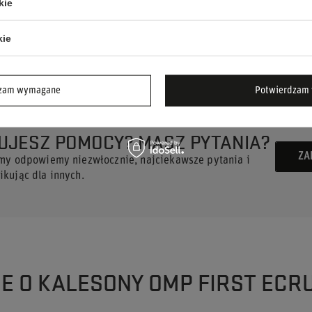
kie
ex).
alesonami OMP FIRST ecru!
kie
dzam wymagane
Potwierdzam 
UJESZ POMOCY? MASZ PYTANIA?
ZA
 my odpowiemy niezwłocznie, najciekawsze pytania i
kując dla innych.
IE O KALESONY OMP FIRST ECRU 