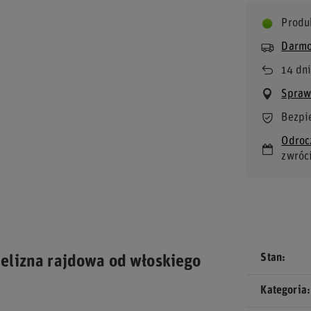
Produ
Darmo
14
dni
Bezpi
Odroc
zwróc
Stan
elizna rajdowa od włoskiego
Kategoria