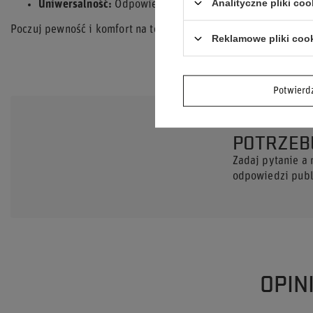
Analityczne pliki coo
Uniwersalność:
Odpowiednie dla mężczyzn i kobiet (unis
Poczuj pewność i komfort na torze czy odcinku specjalnym z k
Reklamowe pliki coo
Potwier
POTRZEB
Zadaj pytanie a
odpowiedzi publi
OPIN