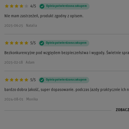
4/5
Opinia potwierdzona zakupem
Nie mam zastrzeżeń, produkt zgodny z opisem.
2025-06-25
Natalia
5/5
Opinia potwierdzona zakupem
Bezkonkurencyjne pod względem bezpieczeństwa i wygody. Świetnie spraw
2025-02-18
Adam
5/5
Opinia potwierdzona zakupem
bardzo dobra jakość, super dopasowanie. podczas jazdy praktycznie ich ni
2024-08-01
Monika
ZOBACZ
5/5
5/5
Opinia potwierdzona zakupem
Opinia potwierdzona zakupem
Super kalesony, naprawdę wygodne i czuć że bezpieczne. Polecam każdem
Kalesony super, homologacja daje spokój ducha. Mega ważne dla każdego