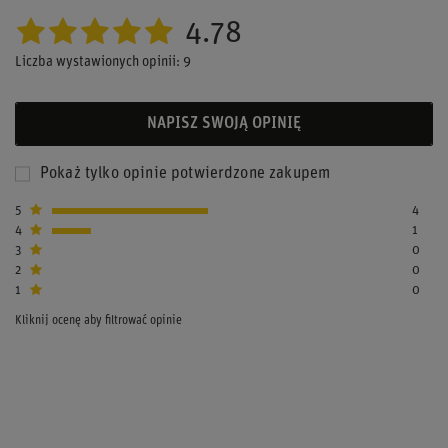
4.78
Liczba wystawionych opinii: 9
NAPISZ SWOJĄ OPINIĘ
Pokaż tylko opinie potwierdzone zakupem
5
4
4
1
3
0
2
0
1
0
Kliknij ocenę aby filtrować opinie