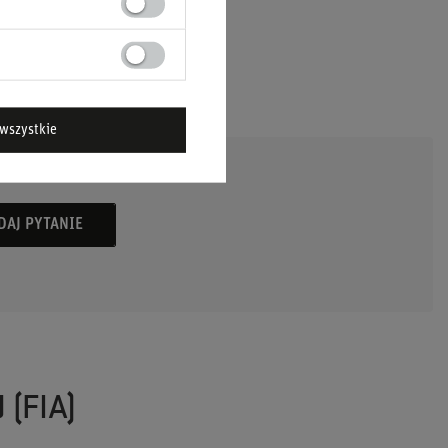
wszystkie
DAJ PYTANIE
(FIA)