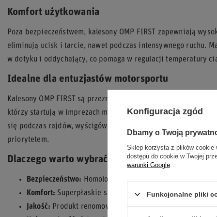
Komfort użytkowania
Poza bezpieczeństwem, kalesony OMP FIRST zapewniają wysoki
eliminują ucisk i tarcie, nawet podczas intensywnego ruchu. M
w dotyku i oddychający, co pomaga w regulacji temperatury ci
Idealne dla entuzjastów motorsportu
Kalesony OMP FIRST są przeznaczone zarówno dla profesjonaln
Konfiguracja zgód
którzy startują w imprezach motorsportowych wymagających o
się podczas rajdów, wyścigów długodystansowych czy innych d
Dbamy o Twoją prywatn
priorytetem.
Sklep korzysta z plików cookie 
dostępu do cookie w Twojej prz
Dlaczego warto wybrać kalesony OMP FIRST?
warunki Google
.
Bezpieczeństwo:
Homologacja FIA 8856-2000 i niepalny 
Komfort:
Superpłaskie szwy i oddychający materiał.
Funkcjonalne pliki 
Jakość:
Produkt renomowanego włoskiego producenta O