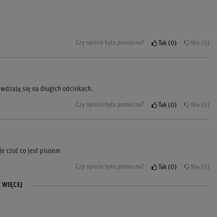
Czy opinia była pomocna?
Tak
0
Nie
0
dzają się na długich odcinkach.
Czy opinia była pomocna?
Tak
0
Nie
0
e czuć co jest plusem
Czy opinia była pomocna?
Tak
0
Nie
0
 WIĘCEJ
u na tor!
 kierowcy rajdowego.