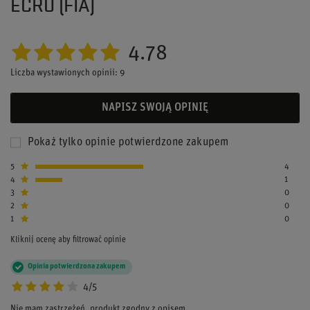
ECRU (FIA)
4.78
Liczba wystawionych opinii: 9
NAPISZ SWOJĄ OPINIĘ
Pokaż tylko opinie potwierdzone zakupem
5
4
4
1
3
0
2
0
1
0
Kliknij ocenę aby filtrować opinie
Opinia potwierdzona zakupem
4/5
Nie mam zastrzeżeń, produkt zgodny z opisem.