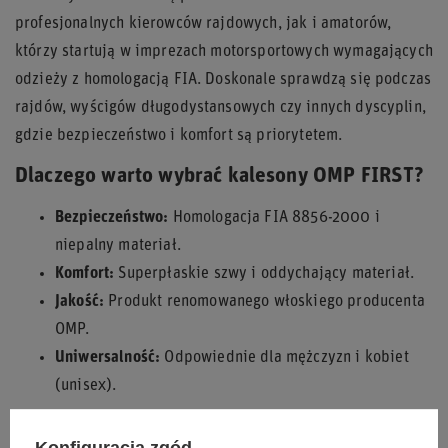
profesjonalnych kierowców rajdowych, jak i amatorów,
którzy startują w imprezach motorsportowych wymagających
odzieży z homologacją FIA. Doskonale sprawdzą się podczas
rajdów, wyścigów długodystansowych czy innych dyscyplin,
gdzie bezpieczeństwo i komfort są priorytetem.
Dlaczego warto wybrać kalesony OMP FIRST?
Bezpieczeństwo:
Homologacja FIA 8856-2000 i
niepalny materiał.
Komfort:
Superpłaskie szwy i oddychający materiał.
Jakość:
Produkt renomowanego włoskiego producenta
OMP.
Uniwersalność:
Odpowiednie dla mężczyzn i kobiet
(unisex).
Poczuj pewność i komfort na torze czy odcinku specjalnym z
Konfiguracja zgód