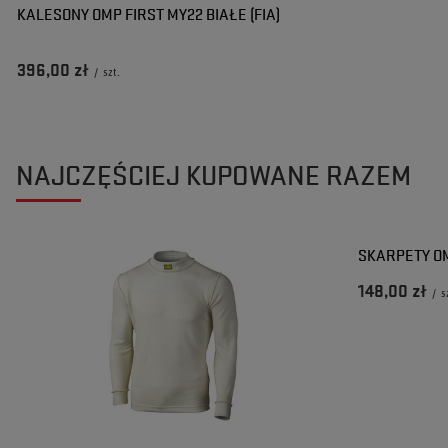
KALESONY OMP FIRST MY22 BIAŁE (FIA)
396,00 zł
/
szt.
NAJCZĘŚCIEJ KUPOWANE RAZEM
SKARPETY OM
148,00 zł
/
s