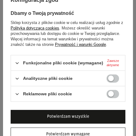
kalesonami OMP FIRST ecru!
Dbamy o Twoją prywatność
Sklep korzysta z plików cookie w celu realizacji usług zgodnie z
Stan
Nowy
Polityką dotyczącą cookies
. Możesz określić warunki
przechowywania lub dostępu do cookie w Twojej przeglądarce.
Więcej informacji na temat warunków i prywatności można
Kategoria
Bielizna rajdowa
znaleźć także na stronie
Prywatność i warunki Google
.
Grupa wiekowa
Dorośli
Zawsze
Funkcjonalne pliki cookie (wymagane)
aktywne
Marka
OMP Racing
Analityczne pliki cookie
Homologacja
FIA 8856-2000
Reklamowe pliki cookie
Kolor
Kremowy
Płeć
Unisex
Potwierdzam wszystkie
Materiał
Aramid
Wiskoza
Potwierdzam wymagane