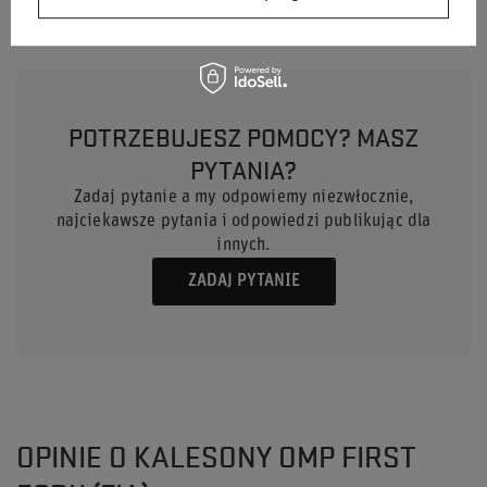
POTRZEBUJESZ POMOCY? MASZ
PYTANIA?
Zadaj pytanie a my odpowiemy niezwłocznie,
najciekawsze pytania i odpowiedzi publikując dla
innych.
ZADAJ PYTANIE
OPINIE O KALESONY OMP FIRST