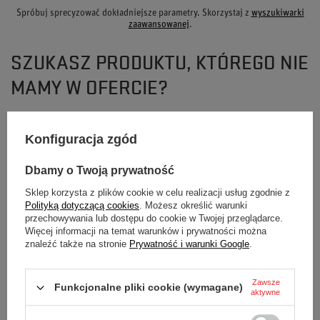
Spróbuj sprecyzować dokładniejsze parametry. Skorzystaj z
wyszukiwarki
zaawansowanej
.
SZUKASZ PRODUKTU, KTÓREGO NIE
MAMY W OFERCIE?
Jeśli nie znalazłeś w naszej ofercie produktu, a chciałbyś kupić go w naszym
Konfiguracja zgód
sklepie, możesz skorzystać ze specjalnego formularza i przesłać nam opis
szukanego przedmiotu. Aby móc to zrobić musisz być
zalogowany
.
Dbamy o Twoją prywatność
Sklep korzysta z plików cookie w celu realizacji usług zgodnie z
Polityką dotyczącą cookies
. Możesz określić warunki
przechowywania lub dostępu do cookie w Twojej przeglądarce.
Więcej informacji na temat warunków i prywatności można
znaleźć także na stronie
Prywatność i warunki Google
.
NEWSLETTER
Bądź na bieżąco i zapisz się do naszego
Zawsze
Funkcjonalne pliki cookie (wymagane)
aktywne
newslettera!