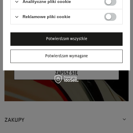
Analityczne pliki cookie
Podaj swoje imię
Reklamowe pliki cookie
Podaj swój adres e-mail
Wyrażam zgodę na przetwarzanie moich
Potwierdzam wszystkie
danych osobowych (adres e-mail) na potrzeby
wysyłki newslettera z informacją handlową
Potwierdzam wymagane
(marketing). Więcej w
polityce prywatności.
ZAPISZ SIĘ
ZAKUPY