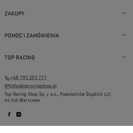
ZAKUPY
POMOC I ZAMÓWIENIA
TOP RACING
+48 793 205 777
info@topracingshop.pl
Top Racing Shop Sp. z o.o.
,
Powstańców Śląskich 127
,
01-355
Warszawa