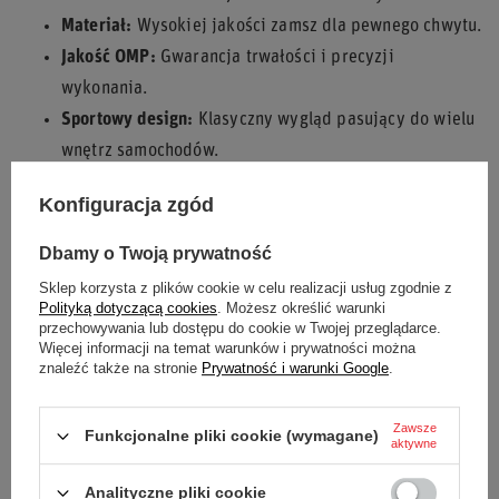
Materiał:
Wysokiej jakości zamsz dla pewnego chwytu.
Jakość OMP:
Gwarancja trwałości i precyzji
wykonania.
Sportowy design:
Klasyczny wygląd pasujący do wielu
wnętrz samochodów.
Poczuj różnicę w prowadzeniu z lekką i sportową kierownicą
Konfiguracja zgód
OMP CORSICA SUPERLEGGERO zamsz
!
Dbamy o Twoją prywatność
Sklep korzysta z plików cookie w celu realizacji usług zgodnie z
Polityką dotyczącą cookies
. Możesz określić warunki
Osadzenie
95 mm
przechowywania lub dostępu do cookie w Twojej przeglądarce.
Więcej informacji na temat warunków i prywatności można
znaleźć także na stronie
Prywatność i warunki Google
.
Stan
Nowy
Kategoria
Kierownice
Zawsze
Funkcjonalne pliki cookie (wymagane)
aktywne
Akcesoria samochodowe
Kierownice
Analityczne pliki cookie