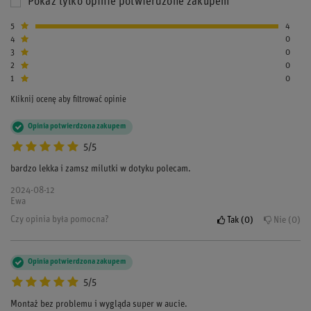
Pokaż tylko opinie potwierdzone zakupem
5
4
4
0
3
0
2
0
1
0
Kliknij ocenę aby filtrować opinie
Opinia potwierdzona zakupem
5/5
bardzo lekka i zamsz milutki w dotyku polecam.
2024-08-12
Ewa
Czy opinia była pomocna?
Tak
0
Nie
0
Opinia potwierdzona zakupem
5/5
Montaż bez problemu i wygląda super w aucie.