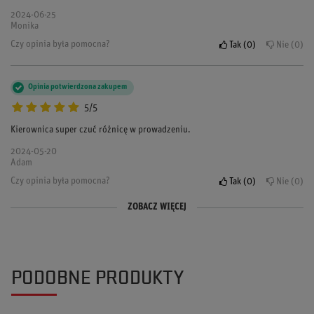
2024-06-25
Monika
Czy opinia była pomocna?
Tak
0
Nie
0
Opinia potwierdzona zakupem
5/5
Kierownica super czuć różnicę w prowadzeniu.
2024-05-20
Adam
Czy opinia była pomocna?
Tak
0
Nie
0
ZOBACZ WIĘCEJ
Opinia potwierdzona zakupem
5/5
świetna kierownica jakość OMP jak zawsze na plus.
PODOBNE PRODUKTY
2024-02-01
Grzegorz
Czy opinia była pomocna?
Tak
0
Nie
0