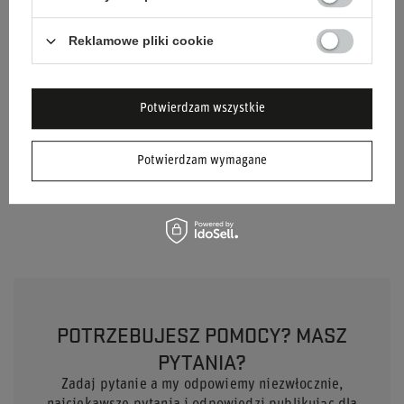
Kolor
Czarny
Reklamowe pliki cookie
Średnica
350 mm
Płeć
Unisex
Potwierdzam wszystkie
Marka
OMP Racing
Potwierdzam wymagane
Materiał
Zamsz
POTRZEBUJESZ POMOCY? MASZ
PYTANIA?
Zadaj pytanie a my odpowiemy niezwłocznie,