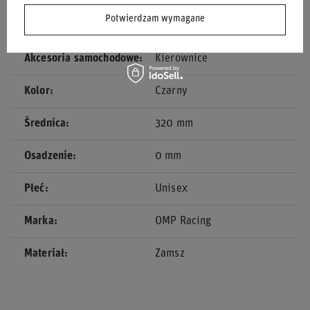
Potwierdzam wymagane
Kategoria
Kierownice
Akcesoria samochodowe
Kierownice
Kolor
Czarny
Średnica
320 mm
Osadzenie
0 mm
Płeć
Unisex
Marka
OMP Racing
Materiał
Zamsz