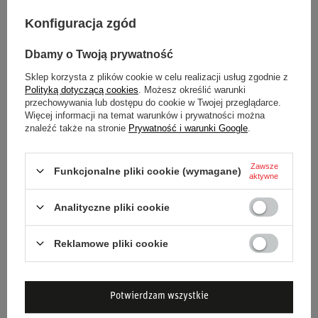
Materiał:
Wysokiej jakości czarny zamsz na wieńcu,
Konfiguracja zgód
czarne anodyzowane aluminium na ramionach.
Konstrukcja:
Trójramienna, płaska (osadzenie 0 mm).
Dbamy o Twoją prywatność
Średnica:
320 mm – optymalny rozmiar do precyzyjnej
Sklep korzysta z plików cookie w celu realizacji usług zgodnie z
kontroli.
Polityką dotyczącą cookies
. Możesz określić warunki
przechowywania lub dostępu do cookie w Twojej przeglądarce.
Uchwyt:
Ergonomiczny owalny kształt (27x35 mm).
Więcej informacji na temat warunków i prywatności można
Dodatkowe cechy:
Ścięta dolna część wieńca, w
znaleźć także na stronie
Prywatność i warunki Google
.
zestawie z klaksonem.
Przeznaczenie:
Dedykowana do samochodów
Zawsze
Funkcjonalne pliki cookie (wymagane)
aktywne
wyścigowych.
Analityczne pliki cookie
Wybierając kierownicę OMP SUPERQUADRO, inwestujesz w
produkt, który zapewni Ci przewagę na torze dzięki
Reklamowe pliki cookie
niezrównanej jakości, ergonomii i precyzji wykonania.
Potwierdzam wszystkie
Stan
Nowy