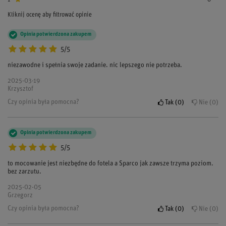
Kliknij ocenę aby filtrować opinie
Opinia potwierdzona zakupem
5/5
niezawodne i spełnia swoje zadanie. nic lepszego nie potrzeba.
2025-03-19
Krzysztof
Czy opinia była pomocna?
Tak
0
Nie
0
Opinia potwierdzona zakupem
5/5
to mocowanie jest niezbędne do fotela a Sparco jak zawsze trzyma poziom.
bez zarzutu.
2025-02-05
Grzegorz
Czy opinia była pomocna?
Tak
0
Nie
0