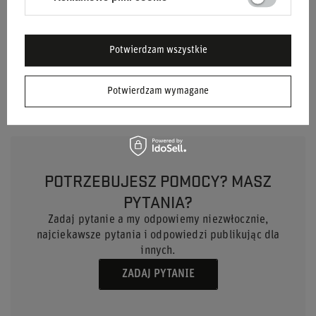
Materiał
Inny
Marka
Sparco
Potwierdzam wszystkie
Kolor
Czarny
Potwierdzam wymagane
POTRZEBUJESZ POMOCY? MASZ
PYTANIA?
Zadaj pytanie a my odpowiemy niezwłocznie,
najciekawsze pytania i odpowiedzi publikując dla
innych.
ZADAJ PYTANIE