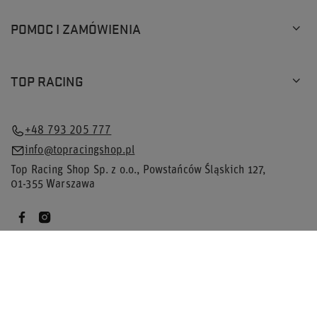
POMOC I ZAMÓWIENIA
TOP RACING
+48 793 205 777
info@topracingshop.pl
Top Racing Shop Sp. z o.o.
,
Powstańców Śląskich 127
,
01-355
Warszawa
×
Spiesz się! Zostały ostatnie
3 szt.
tego produktu
W sklepie prezentujemy ceny brutto (z VAT).
Stawki VAT dla konsumentów z kraju:
Polska
.