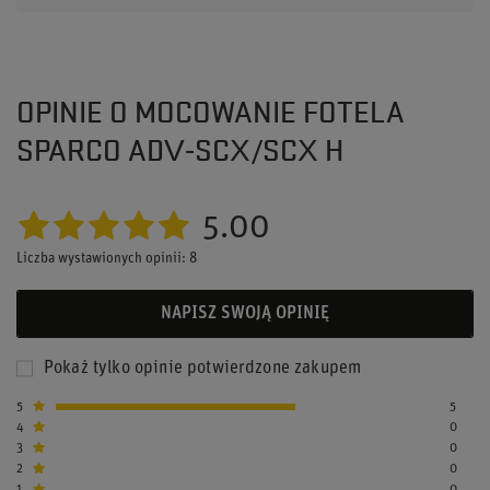
OPINIE O MOCOWANIE FOTELA
SPARCO ADV-SCX/SCX H
5.00
Liczba wystawionych opinii: 8
NAPISZ SWOJĄ OPINIĘ
Pokaż tylko opinie potwierdzone zakupem
5
5
4
0
3
0
2
0
1
0