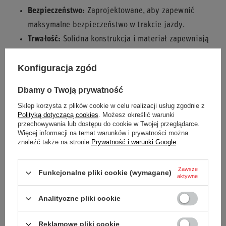
Bezpieczeństwo:
Zaprojektowane, aby zapewnić
maksymalne bezpieczeństwo w trakcie jazdy.
Trwałość:
Solidna konstrukcja i materiał zapewniają
długą żywotność.
Konfiguracja zgód
Oryginalność:
Produkt renomowanego producenta
Sparco.
Dbamy o Twoją prywatność
Zainwestuj w bezpieczeństwo i zgodność z regulacjami z
Sklep korzysta z plików cookie w celu realizacji usług zgodnie z
oryginalnym mocowaniem fotela
ADV-SCX/SCX H SPARCO
.
Polityką dotyczącą cookies
. Możesz określić warunki
przechowywania lub dostępu do cookie w Twojej przeglądarce.
Więcej informacji na temat warunków i prywatności można
znaleźć także na stronie
Prywatność i warunki Google
.
Stan
Nowy
Zawsze
Funkcjonalne pliki cookie (wymagane)
aktywne
Kategoria
Fotele
Analityczne pliki cookie
Akcesoria samochodowe
Fotele samochodowe
Reklamowe pliki cookie