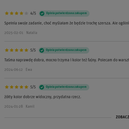
4/5
Opinia potwierdzona zakupem
Spełnia swoje zadanie, choć myślałam że będzie trochę szersza. Ale ogólni
2025-02-01
Natalia
5/5
Opinia potwierdzona zakupem
Taśma naprawdę dobra, mocno trzyma i kolor też fajny. Polecam do warsz
2024-06-12
Ewa
5/5
Opinia potwierdzona zakupem
żółty kolor dobrze widoczny, przydatna rzecz.
2024-01-28
Kamil
ZOBACZ
5/5
5/5
Opinia potwierdzona zakupem
Opinia potwierdzona zakupem
Sparco to jakość, i tutaj też to widać.
Bardzo dobra taśma izolacyjna, nie zjeżdża i dobrze izoluje. Warta swojej 