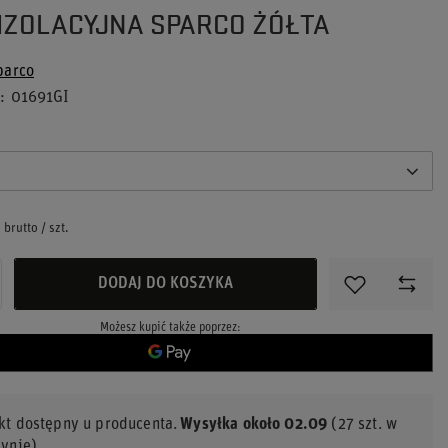
IZOLACYJNA SPARCO ŻÓŁTA
parco
u
01691GI
brutto
/
szt.
DODAJ DO KOSZYKA
Możesz kupić także poprzez:
kt dostępny u producenta
Wysyłka
około 02.09
(27 szt. w
ynie)