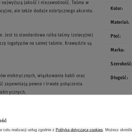
 najwyższą jakość i niezawodność. Taśma w
Kolor
acyjne, ale także dodaje estetycznego akcentu.
Materiał
. Jest to standardowa rolka taśmy izolacyjnej
Płeć
 czy logotypów na samej taśmie. Krawędzie są
Marka
Szerokość
dów elektrycznych, wiązkowania kabli oraz
Długość
ść zapewniają pewne i trwałe połączenia.
lektrycznych.
ducenta akcesoriów motorsportowych.
ość
ałą izolację.
w celu realizacji usług zgodnie z
Polityką dotyczącą cookies
. Możesz określi