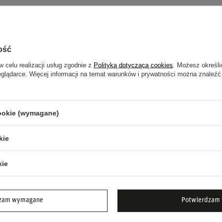
tradycją. Wybierając farbę OMP FIRE PAINT,
ość
ł stworzony z myślą o wymagających warunkach.
w celu realizacji usług zgodnie z
Polityką dotyczącą cookies
. Możesz określi
eglądarce. Więcej informacji na temat warunków i prywatności można znaleźć
 narażonych na ekstremalne ciepło.
sków, silnika.
cookie (wymagane)
iów motorsportowych.
kie
tóry doda charakteru Twojemu pojazdowi.
m trwałą ochronę dzięki farbie
OMP FIRE
kie
dzam wymagane
Potwierdzam 