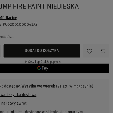
OMP FIRE PAINT NIEBIESKA
MP Racing
u
PC02001000041AZ
rutto
/
szt.
DODAJ DO KOSZYKA
Możesz kupić także poprzez:
kt dostępny
Wysyłka
we wtorek
(21 szt. w magazynie)
wa i szybka dostawa
 na łatwy zwrot
rodukt nie jest dostępny w sklepie stacjonarnym