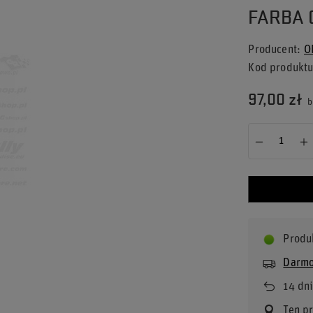
FARBA 
Producent
O
Kod produkt
97,00 zł
b
Produ
Darmo
14
dni
Ten p