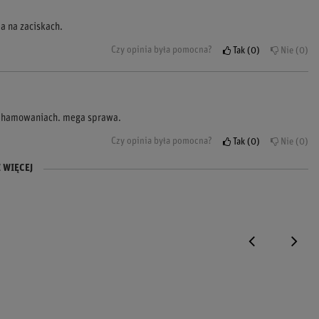
a na zaciskach.
Czy opinia była pomocna?
Tak
0
Nie
0
ch hamowaniach. mega sprawa.
Czy opinia była pomocna?
Tak
0
Nie
0
 WIĘCEJ
c.
Czy opinia była pomocna?
Czy opinia była pomocna?
Tak
Tak
0
0
Nie
Nie
0
0