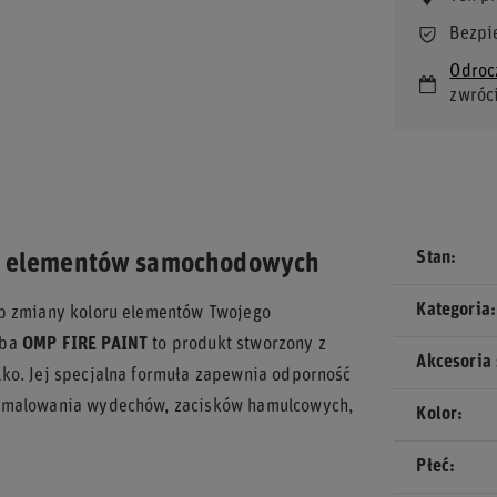
Bezpi
Odroc
zwróc
Stan
la elementów samochodowych
Kategoria
ub zmiany koloru elementów Twojego
rba
OMP FIRE PAINT
to produkt stworzony z
Akcesoria
ko. Jej specjalna formuła zapewnia odporność
o malowania wydechów, zacisków hamulcowych,
Kolor
Płeć