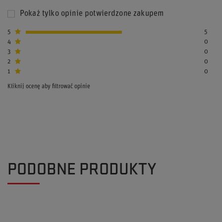
Pokaż tylko opinie potwierdzone zakupem
5
5
4
0
3
0
2
0
1
0
Kliknij ocenę aby filtrować opinie
PODOBNE PRODUKTY