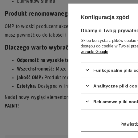
Elementów silnika
Produkt renomowanego producenta
Konfiguracja zgód
OMP to włoski producent akcesoriów motorsportowych z długą 
Dbamy o Twoją prywatn
masz pewność co do jakości i trwałości produktu, który zosta
Sklep korzysta z plików cookie 
dostępu do cookie w Twojej prz
Dlaczego warto wybrać farbę OMP FIRE PAINT?
warunki Google
.
Odporność na wysokie temperatury:
Idealna do elementów
Wszechstronność:
Może być stosowana do wydechów, zaci
Funkcjonalne pliki 
Jakość OMP:
Produkt renomowanego producenta akcesor
Analityczne pliki coo
Estetyka:
Dostępna w intensywnym niebieskim kolorze, k
Nadaj nowy wygląd elementom swojego samochodu i zapewnij i
Reklamowe pliki coo
PAINT
!
Potwier