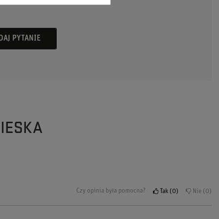
DAJ PYTANIE
BIESKA
Czy opinia była pomocna?
Tak
0
Nie
0