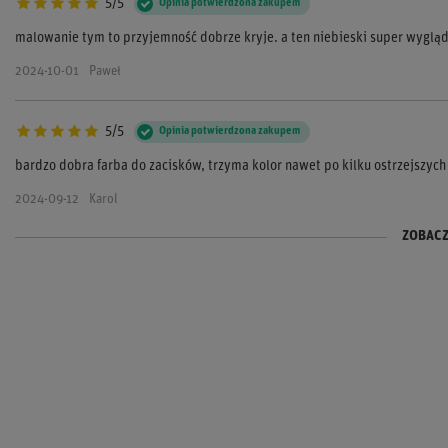
5/5
Opinia potwierdzona zakupem
malowanie tym to przyjemność dobrze kryje. a ten niebieski super wygląd
2024-10-01
Paweł
5/5
Opinia potwierdzona zakupem
bardzo dobra farba do zacisków, trzyma kolor nawet po kilku ostrzejszy
2024-09-12
Karol
ZOBACZ
5/5
5/5
Opinia potwierdzona zakupem
Opinia potwierdzona zakupem
idealna do silnika, nic się nie łuszczy ani nie blaknie kolor. warto było kupi
Farba super, kolor intensywny i dobrze się trzyma!
2024-07-07
2024-06-20
Krzysztof
Natalia