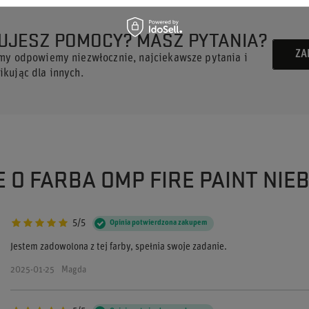
UJESZ POMOCY? MASZ PYTANIA?
ZA
 my odpowiemy niezwłocznie, najciekawsze pytania i
kując dla innych.
E O FARBA OMP FIRE PAINT NIE
5/5
Opinia potwierdzona zakupem
Jestem zadowolona z tej farby, spełnia swoje zadanie.
2025-01-25
Magda