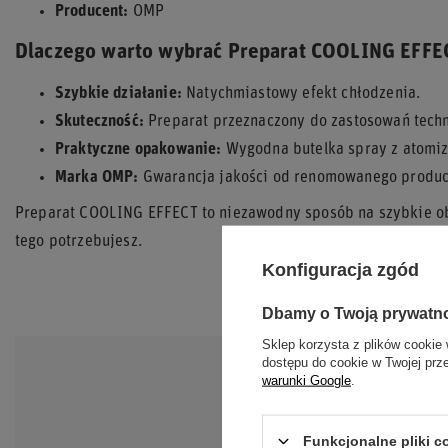
Producent:
OMP
Dlaczego warto wybrać Preparat COOLING EFFE
Szybkie działanie:
Natychmiastowy efekt chłodzenia.
Skuteczność:
Preparat przeznaczony do zastosowań techn
Praktyczne opakowanie:
Wygodna butelka spray z atomi
Marka OMP:
Gwarancja jakości od renomowanego produc
Preparat COOLING EFFECT to niezawodny sposób na szybkie ob
tego potrzebujesz.
Konfiguracja zgód
Dbamy o Twoją prywatn
Sklep korzysta z plików cookie 
dostępu do cookie w Twojej prz
warunki Google
.
POTRZEB
Zadaj pytanie a
Funkcjonalne pliki 