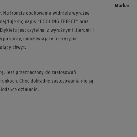
Marka
ay. Na froncie opakowania widnieje wyraźne
 znajduje się napis "COOLING EFFECT" oraz
ykieta jest czytelna, z wyraźnymi literami i
ypu spray, umożliwiający precyzyjne
iający chwyt.
ę. Jest przeznaczony do zastosowań
arunkach. Choć dokładne zastosowania nie są
łodzące działanie.