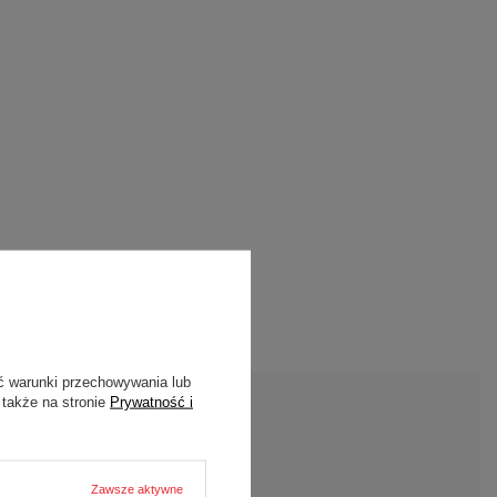
ć warunki przechowywania lub
 także na stronie
Prywatność i
DAJ PYTANIE
Zawsze aktywne