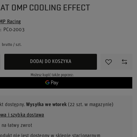
AT OMP COOLING EFFECT
MP Racing
u
PC0-2003
brutto
/
szt.
DODAJ DO KOSZYKA
Możesz kupić także poprzez:
kt dostępny
Wysyłka
we wtorek
(22 szt. w magazynie)
wa i szybka dostawa
 na łatwy zwrot
rodukt nie jest dostępny w sklepie stacjonarnym