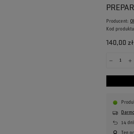
PREPAR
Producent
O
Kod produkt
140,00 zł
Produ
Darmo
14
dni
Ten p