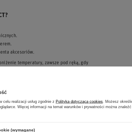
CT?
icznych.
zerem.
enta akcesoriów.
niżenie temperatury, zawsze pod ręką, gdy
ość
w celu realizacji usług zgodnie z
Polityką dotyczącą cookies
. Możesz określi
eglądarce. Więcej informacji na temat warunków i prywatności można znaleźć
UJESZ POMOCY? MASZ PYTANIA?
ZA
 my odpowiemy niezwłocznie, najciekawsze pytania i
cookie (wymagane)