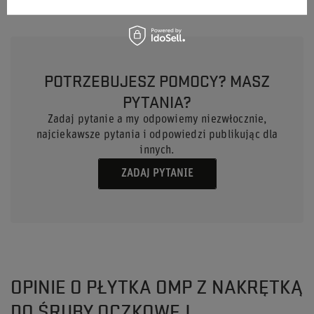
POTRZEBUJESZ POMOCY? MASZ
PYTANIA?
Zadaj pytanie a my odpowiemy niezwłocznie,
najciekawsze pytania i odpowiedzi publikując dla
innych.
ZADAJ PYTANIE
OPINIE O PŁYTKA OMP Z NAKRĘTKĄ
DO ŚRUBY OCZKOWEJ