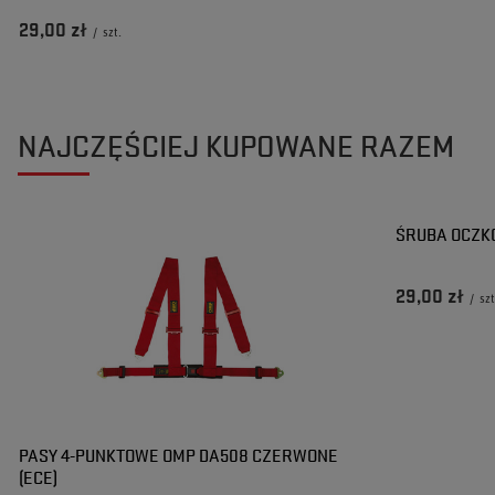
29,00 zł
/
szt.
NAJCZĘŚCIEJ KUPOWANE RAZEM
ŚRUBA OCZK
29,00 zł
/
szt
PASY 4-PUNKTOWE OMP DA508 CZERWONE
(ECE)