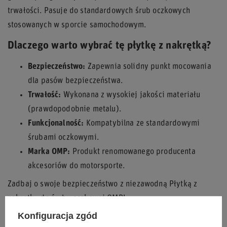
trwałości. Pasuje do standardowych śrub oczkowych
stosowanych w sporcie samochodowym.
Dlaczego warto wybrać tę płytkę z nakrętką?
Bezpieczeństwo:
Zapewnia solidny punkt mocowania
dla pasów bezpieczeństwa.
Trwałość:
Wykonana z wysokiej jakości materiału
(prawdopodobnie metalu).
Funkcjonalność:
Kompatybilna ze standardowymi
śrubami oczkowymi.
Marka OMP:
Produkt renomowanego producenta
akcesoriów do motorsporte.
Zadbaj o swoje bezpieczeństwo z niezawodną Płytką z
nakrętką do śruby oczkowej OMP!
Konfiguracja zgód