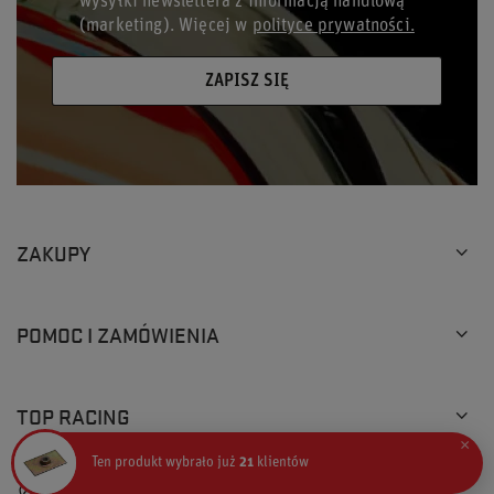
wysyłki newslettera z informacją handlową
(marketing). Więcej w
polityce prywatności.
ZAPISZ SIĘ
ZAKUPY
POMOC I ZAMÓWIENIA
TOP RACING
×
Ten produkt wybrało już
21
klientów