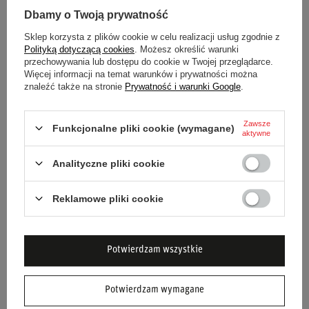
Dbamy o Twoją prywatność
Stan
Nowy
Sklep korzysta z plików cookie w celu realizacji usług zgodnie z
Polityką dotyczącą cookies
. Możesz określić warunki
Kategoria
Pasy bezpieczeństwa
przechowywania lub dostępu do cookie w Twojej przeglądarce.
Więcej informacji na temat warunków i prywatności można
Akcesoria samochodowe
Pasy bezpieczeństwa
znaleźć także na stronie
Prywatność i warunki Google
.
Marka
OMP Racing
Zawsze
Funkcjonalne pliki cookie (wymagane)
aktywne
Kolor
Złoty
Analityczne pliki cookie
Materiał
Stal
Reklamowe pliki cookie
Długość
8 cm
Grubość
3 mm
Potwierdzam wszystkie
Szerokość
5 cm
Potwierdzam wymagane