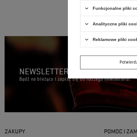
335,00 zł
/
Funkcjonalne pliki 
Analityczne pliki coo
Reklamowe pliki coo
Potwier
NEWSLETTER
Bądź na bieżąco i zapisz się do naszego newslettera!
ZAKUPY
POMOC I ZA