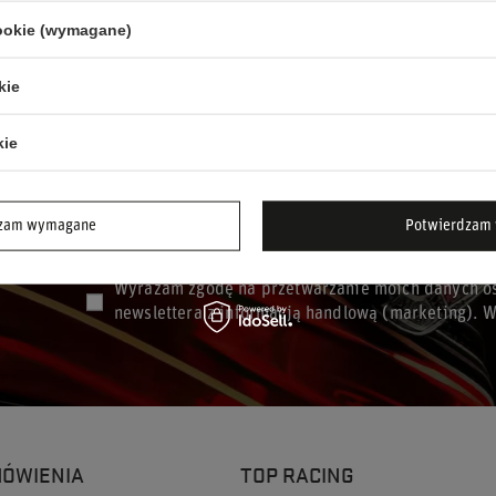
szt.
cookie (wymagane)
kie
kie
dzam wymagane
Potwierdzam 
Podaj swoje imię
Podaj sw
Wyrażam zgodę na przetwarzanie moich danych os
newslettera z informacją handlową (marketing). 
MÓWIENIA
TOP RACING