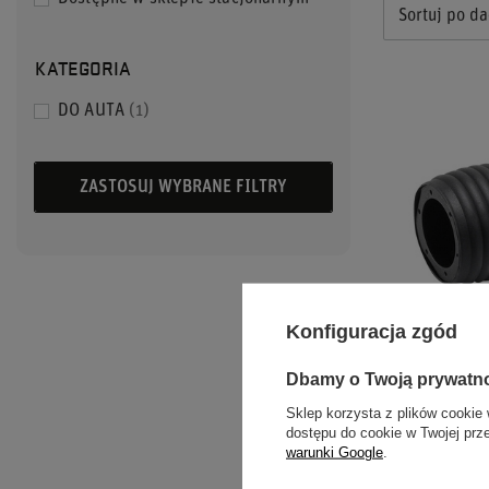
Sortuj po da
KATEGORIA
DO AUTA
1
ZASTOSUJ WYBRANE FILTRY
Konfiguracja zgód
Dbamy o Twoją prywatn
NABA SPARCO
Sklep korzysta z plików cookie 
PORSCHE / S
dostępu do cookie w Twojej prz
VOLKSWAG
warunki Google
.