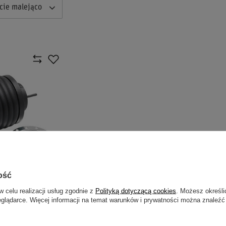
cie malejąco
ość
 DLA AUDI /
w celu realizacji usług zgodnie z
Polityką dotyczącą cookies
. Możesz określi
EAT / SKODA /
eglądarce. Więcej informacji na temat warunków i prywatności można znaleźć
EN