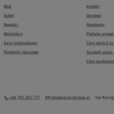
Blog
Kontakt
Outlet
Dostawa
Nowości
Regulamin
Bestsellery
Polityka prywat
Karty podarunkowe
Chcę zwrócić pr
Poradniki zakupowe
Sprawdź status
Chcę zareklamo
+48 793 205 777
info@topracingshop.pl
Top Racing