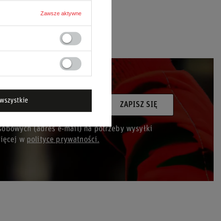
Zawsze aktywne
wszystkie
ój adres e-mail
ZAPISZ SIĘ
obowych (adres e-mail) na potrzeby wysyłki
Więcej w
polityce prywatności.