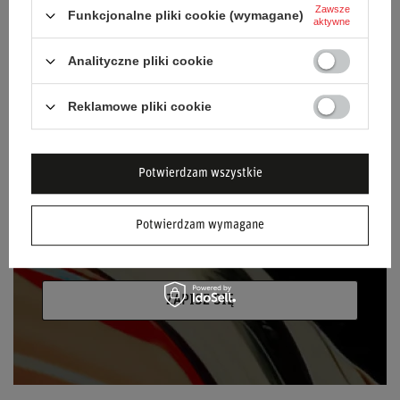
NEWSLETTER
Zawsze
Funkcjonalne pliki cookie (wymagane)
aktywne
Bądź na bieżąco i zapisz się do naszego
newslettera!
Analityczne pliki cookie
Podaj swoje imię
Reklamowe pliki cookie
Podaj swój adres e-mail
Potwierdzam wszystkie
Wyrażam zgodę na przetwarzanie moich
danych osobowych (adres e-mail) na potrzeby
Potwierdzam wymagane
wysyłki newslettera z informacją handlową
(marketing). Więcej w
polityce prywatności.
ZAPISZ SIĘ