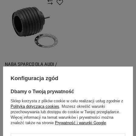
NABA SPARCO DLA AUDI /
PORSCHE / SEAT / SKODA /
VOLKSWAGEN
Konfiguracja zgód
335,00 zł
/
szt.
Dbamy o Twoją prywatność
Sklep korzysta z plików cookie w celu realizacji usług zgodnie z
Polityką dotyczącą cookies
. Możesz określić warunki
przechowywania lub dostępu do cookie w Twojej przeglądarce.
Więcej informacji na temat warunków i prywatności można
znaleźć także na stronie
Prywatność i warunki Google
.